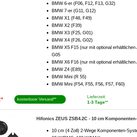
BMW 6-er (F06, F12, F13, G32)
BMW 7-er (G11, G12)
BMW X1 (F48, F49)
BMW X2 (F39)
BMW X3 (F25, G01)
BMW X4 (F26, G02)
BMW X5 F15 (nur mit optional erhältlichen A
G05
BMW X6 F16 (nur mit optional erhältlichen
BMW Z4 (E89)
BMW Mini (R 55)
BMW Mini (F54, F55, F56, F57, F60)
Lieferzeit:
*
kostenloser Versand
**
1-3 Tage
**
Hifonics ZEUS ZSB4.2C - 10 cm Komponenten-L
10 cm (4 Zoll) 2-Wege Komponenten-Sys