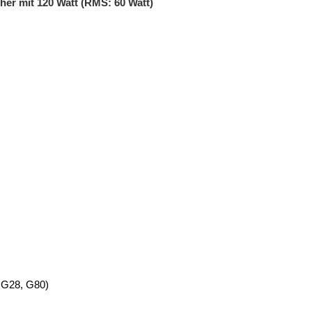
er mit 120 Watt (RMS: 60 Watt)
 G28, G80)