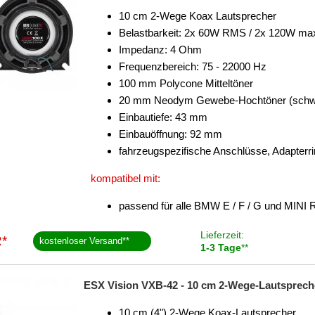
10 cm 2-Wege Koax Lautsprecher
Belastbarkeit: 2x 60W RMS / 2x 120W ma
Impedanz: 4 Ohm
Frequenzbereich: 75 - 22000 Hz
100 mm Polycone Mitteltöner
20 mm Neodym Gewebe-Hochtöner (schw
Einbautiefe: 43 mm
Einbauöffnung: 92 mm
fahrzeugspezifische Anschlüsse, Adapterr
kompatibel mit:
passend für alle BMW E / F / G und MINI 
Lieferzeit:
*
kostenloser Versand
**
1-3 Tage
**
ESX Vision VXB-42 - 10 cm 2-Wege-Lautspreche
10 cm (4") 2-Wege Koax-Lautsprecher