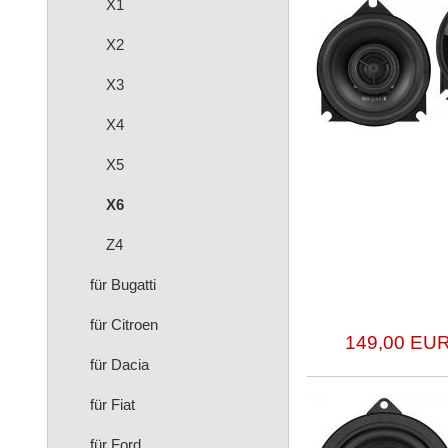
X1
X2
X3
X4
X5
X6
Z4
für Bugatti
für Citroen
149,00 EUR
für Dacia
für Fiat
für Ford