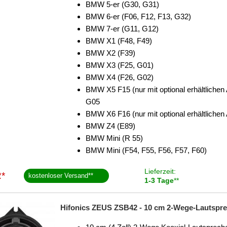
BMW 5-er (G30, G31)
BMW 6-er (F06, F12, F13, G32)
BMW 7-er (G11, G12)
BMW X1 (F48, F49)
BMW X2 (F39)
BMW X3 (F25, G01)
BMW X4 (F26, G02)
BMW X5 F15 (nur mit optional erhältlichen A
G05
BMW X6 F16 (nur mit optional erhältlichen
BMW Z4 (E89)
BMW Mini (R 55)
BMW Mini (F54, F55, F56, F57, F60)
Lieferzeit:
*
kostenloser Versand
**
1-3 Tage
**
Hifonics ZEUS ZSB42 - 10 cm 2-Wege-Lautsprec