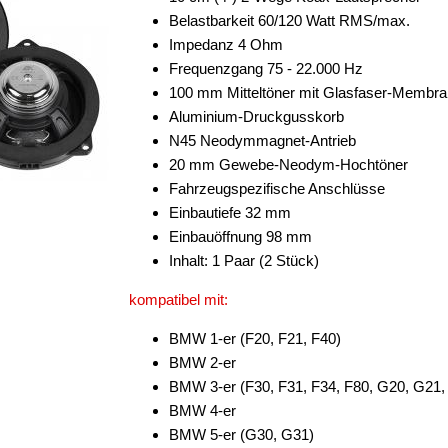
Belastbarkeit 60/120 Watt RMS/max.
Impedanz 4 Ohm
Frequenzgang 75 - 22.000 Hz
100 mm Mitteltöner mit Glasfaser-Membra
Aluminium-Druckgusskorb
N45 Neodymmagnet-Antrieb
20 mm Gewebe-Neodym-Hochtöner
Fahrzeugspezifische Anschlüsse
Einbautiefe 32 mm
Einbauöffnung 98 mm
Inhalt: 1 Paar (2 Stück)
kompatibel mit:
BMW 1-er (F20, F21, F40)
BMW 2-er
BMW 3-er (F30, F31, F34, F80, G20, G21,
BMW 4-er
BMW 5-er (G30, G31)