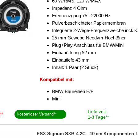
60 W/RMS, 120 W/MAX
Impedanz 4 Ohm
Frequenzgang 75 - 22000 Hz
Pulverbeschichteter Papiermembran
Integrierte 2-Wege-Frequenzweiche incl. K
25 mm Gewebe-Neodym-Hochtöner
Plug+Play Anschluss für BMW/Mini
Einbauöffnung 92 mm
Einbautiefe 43 mm
Inhalt: 1 Paar (2 Stück)
Kompatibel mit:
BMW Baureihen E/F
Mini
Lieferzeit:
*
kostenloser Versand
**
1-3 Tage
**
ESX Signum SXB-4.2C - 10 cm Komponenten-Lau