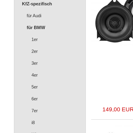
KfZ-spezifisch
für Audi
für BMW
1er
2er
3er
4er
5er
6er
149,00 EUR
7er
i8