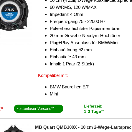
10 cm (4 Zoll) 2-Wege Koaxial-Lautsprech
60 W/RMS, 120 W/MAX
Impedanz 4 Ohm
Frequenzgang 75 - 22000 Hz
Pulverbeschichteter Papiermembran
20 mm Gewebe-Neodym-Hochtöner
Plug+Play Anschluss für BMW/Mini
Einbauöffnung 92 mm
Einbautiefe 43 mm
Inhalt: 1 Paar (2 Stück)
Kompatibel mit:
BMW Baureihen E/F
Mini
Lieferzeit:
*
kostenloser Versand
**
1-3 Tage
**
MB Quart QMB100X - 10 cm 2-Wege-Lautsprecher