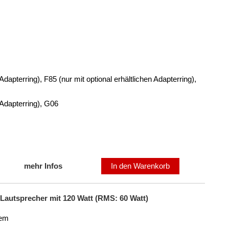
dapterring), F85 (nur mit optional erhältlichen Adapterring),
 Adapterring), G06
mehr Infos
In den Warenkorb
autsprecher mit 120 Watt (RMS: 60 Watt)
tem