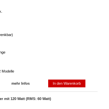
x.
enkbar)
inge
R Modelle
mehr Infos
In den Warenkorb
r mit 120 Watt (RMS: 60 Watt)