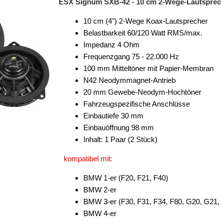
ESX Signum SXB-42 - 10 cm 2-Wege-Lautsprech
10 cm (4") 2-Wege Koax-Lautsprecher
Belastbarkeit 60/120 Watt RMS/max.
Impedanz 4 Ohm
Frequenzgang 75 - 22.000 Hz
100 mm Mitteltöner mit Papier-Membran
N42 Neodymmagnet-Antrieb
20 mm Gewebe-Neodym-Hochtöner
Fahrzeugspezifische Anschlüsse
Einbautiefe 30 mm
Einbauöffnung 98 mm
Inhalt: 1 Paar (2 Stück)
kompatibel mit:
BMW 1-er (F20, F21, F40)
BMW 2-er
BMW 3-er (F30, F31, F34, F80, G20, G21,
BMW 4-er