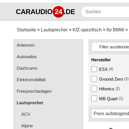
CARAUDIO
24
.DE
Startseite
Lautsprecher
KfZ-spezifisch
für BMW
Antennen
Autoradios
Hersteller
Dashcams
ESX
(4)
Ground Zero
(1)
Elektromobilität
Hifonics
(2)
Freisprechanlagen
MB Quart
(1)
Lautsprecher
ACV
Alpine