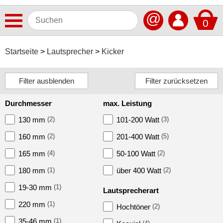
@
0
Antennen
Startseite
Lautsprecher
Kicker
Autoradios
Dashcams
Durchmesser
max. Leistung
Elektromobilität
130 mm
(2)
101-200 Watt
(3)
Freisprechanlagen
160 mm
(2)
201-400 Watt
(5)
Lautsprecher
165 mm
(4)
50-100 Watt
(2)
ACV
180 mm
(1)
über 400 Watt
(2)
Alpine
19-30 mm
(1)
Lautsprecherart
220 mm
(1)
Audison
Hochtöner
(2)
35-46 mm
(1)