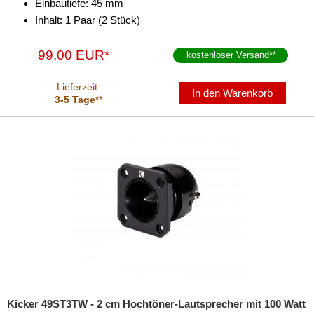
Einbautiefe: 45 mm
Navigationssoftware
Inhalt: 1 Paar (2 Stück)
Navigationssysteme
99,00 EUR*
kostenloser Versand
**
Rückfahrsysteme
Lieferzeit:
In den Warenkorb
3-5 Tage
**
Soundprozessoren
Subwoofer
Verstärker
Zubehör
Kicker 49ST3TW - 2 cm Hochtöner-Lautsprecher mit 100 Watt