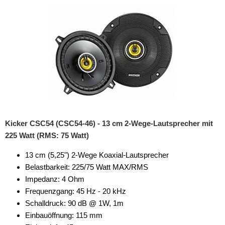
Kicker
Match
MB Quart
Musway
Pioneer
Recoil
Kicker CSC54 (CSC54-46) - 13 cm 2-Wege-Lautsprecher mit
225 Watt (RMS: 75 Watt)
Renegade
13 cm (5,25") 2-Wege Koaxial-Lautsprecher
Rockford Fosgate
Belastbarkeit: 225/75 Watt MAX/RMS
Stinger
Impedanz: 4 Ohm
Frequenzgang: 45 Hz - 20 kHz
KfZ-spezifisch
Schalldruck: 90 dB @ 1W, 1m
Einbauöffnung: 115 mm
Multimedia