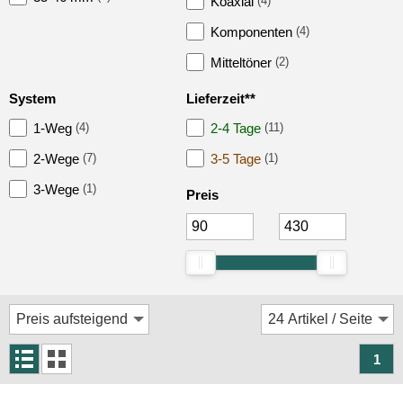
Koaxial
(4)
Autotek
Komponenten
(4)
Blaupunkt
Mitteltöner
(2)
Crunch
System
Lieferzeit**
Dietz
1-Weg
(4)
2-4 Tage
(11)
DLS
2-Wege
(7)
3-5 Tage
(1)
ESX
3-Wege
(1)
Preis
Focal
Ground Zero
Helix
Hertz
1
Hifonics
JBL