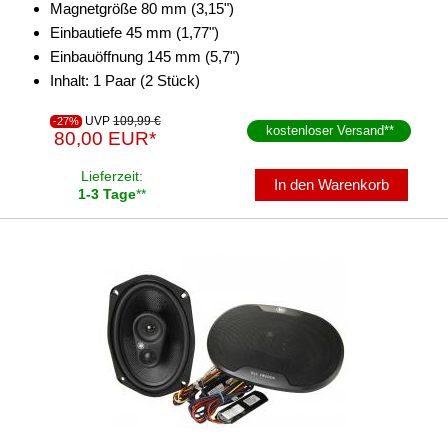
Magnetgröße 80 mm (3,15")
Einbautiefe 45 mm (1,77")
Einbauöffnung 145 mm (5,7")
Inhalt: 1 Paar (2 Stück)
UVP
109,99 €
-27%
kostenloser Versand
**
80,00 EUR*
Lieferzeit:
In den Warenkorb
1-3 Tage
**