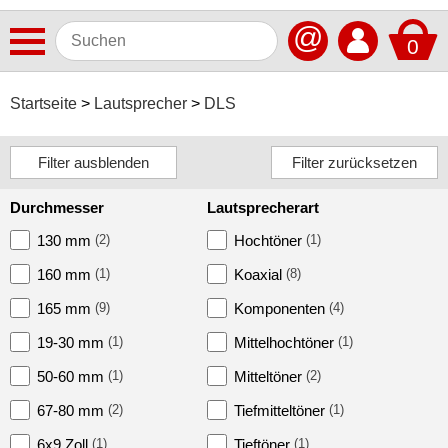
@
0
Antennen
Startseite
Lautsprecher
DLS
Autoradios
Dashcams
Durchmesser
Lautsprecherart
Elektromobilität
130 mm
(2)
Hochtöner
(1)
Freisprechanlagen
160 mm
(1)
Koaxial
(8)
Lautsprecher
165 mm
(9)
Komponenten
(4)
ACV
19-30 mm
(1)
Mittelhochtöner
(1)
Alpine
50-60 mm
(1)
Mitteltöner
(2)
67-80 mm
(2)
Tiefmitteltöner
(1)
Audison
6x9 Zoll
(1)
Tieftöner
(1)