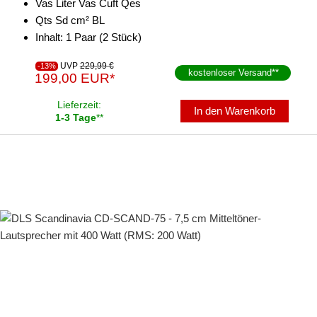
Vas Liter Vas Cuft Qes
Qts Sd cm² BL
Inhalt: 1 Paar (2 Stück)
UVP
229,99 €
-13%
kostenloser Versand
**
199,00 EUR*
Lieferzeit:
In den Warenkorb
1-3 Tage
**