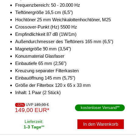
Frequenzbereich: 50 - 20.000 Hz
Tieftönergröße 16,5 cm (6,5")
Hochtöner 25 mm Weichkalottenhochtöner, M25
Crossover-Punkt (Hz) 5500 Hz
Empfindlichkeit 87 dB (1W/1m)
Außendurchmesser des Tieftöners 165 mm (6,5")
Magnetgröße 90 mm (3,54")
Konusmaterial Glasfaser
Einbautiefe 65 mm (2,56")
Kreuzung separater Filterkasten
Einbauöffnung 145 mm (5,75")
Größe der Filterbox 120 x 65 x 33 mm
Inhalt: 1 Paar (2 Stück)
UVP
189,99 €
-22%
kostenloser Versand
**
149,00 EUR*
Lieferzeit:
In den Warenkorb
1-3 Tage
**