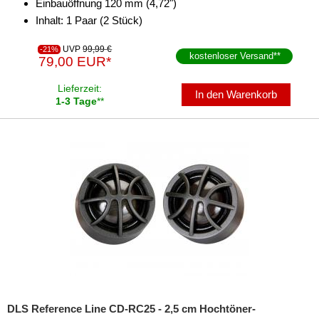
Einbauöffnung 120 mm (4,72")
Inhalt: 1 Paar (2 Stück)
UVP
99,99 €
-21%
kostenloser Versand
**
79,00 EUR*
Lieferzeit:
In den Warenkorb
1-3 Tage
**
DLS Reference Line CD-RC25 - 2,5 cm Hochtöner-