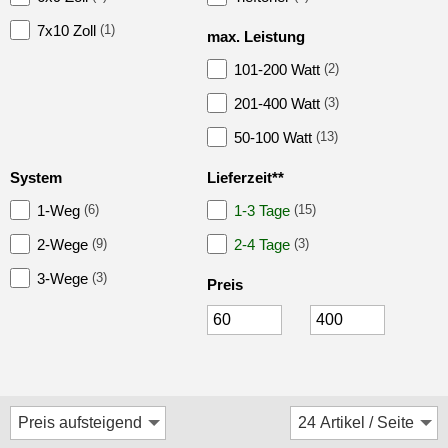
Autotek
7x10 Zoll
(1)
max. Leistung
Blaupunkt
101-200 Watt
(2)
Crunch
201-400 Watt
(3)
Dietz
50-100 Watt
(13)
DLS
System
Lieferzeit**
ESX
1-Weg
(6)
1-3 Tage
(15)
Focal
2-Wege
(9)
2-4 Tage
(3)
3-Wege
(3)
Ground Zero
Preis
Helix
Hertz
Hifonics
JBL