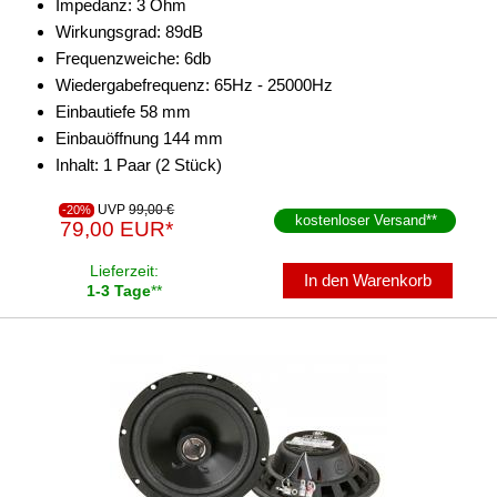
Impedanz: 3 Ohm
Wirkungsgrad: 89dB
Frequenzweiche: 6db
Wiedergabefrequenz: 65Hz - 25000Hz
Einbautiefe 58 mm
Einbauöffnung 144 mm
Inhalt: 1 Paar (2 Stück)
UVP
99,00 €
-20%
kostenloser Versand
**
79,00 EUR*
Lieferzeit:
In den Warenkorb
1-3 Tage
**