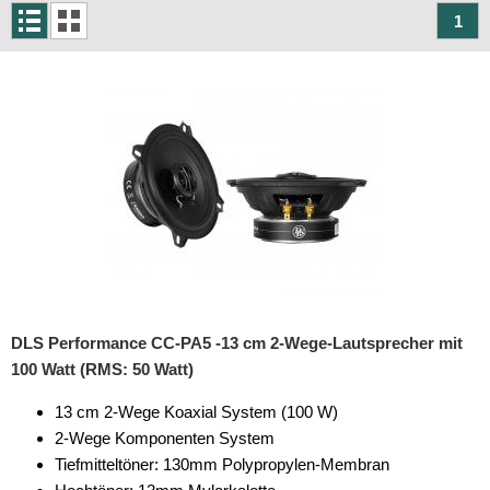
1
Kicker
Match
MB Quart
Musway
Pioneer
Recoil
Renegade
DLS Performance CC-PA5 -13 cm 2-Wege-Lautsprecher mit
Rockford Fosgate
100 Watt (RMS: 50 Watt)
Stinger
13 cm 2-Wege Koaxial System (100 W)
KfZ-spezifisch
2-Wege Komponenten System
Tiefmitteltöner: 130mm Polypropylen-Membran
Multimedia