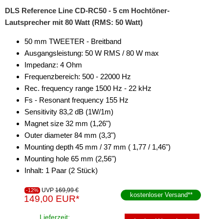
DLS Reference Line CD-RC50 - 5 cm Hochtöner-
Lautsprecher mit 80 Watt (RMS: 50 Watt)
50 mm TWEETER - Breitband
Ausgangsleistung: 50 W RMS / 80 W max
Impedanz: 4 Ohm
Frequenzbereich: 500 - 22000 Hz
Rec. frequency range 1500 Hz - 22 kHz
Fs - Resonant frequency 155 Hz
Sensitivity 83,2 dB (1W/1m)
Magnet size 32 mm (1,26")
Outer diameter 84 mm (3,3")
Mounting depth 45 mm / 37 mm ( 1,77 / 1,46")
Mounting hole 65 mm (2,56")
Inhalt: 1 Paar (2 Stück)
UVP
169,99 €
-12%
kostenloser Versand
**
149,00 EUR*
Lieferzeit: