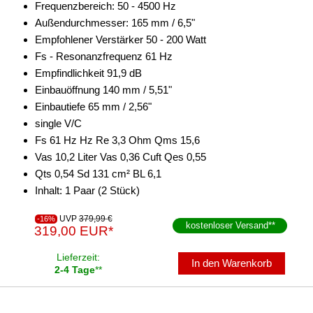
Frequenzbereich: 50 - 4500 Hz
Außendurchmesser: 165 mm / 6,5"
Empfohlener Verstärker 50 - 200 Watt
Fs - Resonanzfrequenz 61 Hz
Empfindlichkeit 91,9 dB
Einbauöffnung 140 mm / 5,51"
Einbautiefe 65 mm / 2,56"
single V/C
Fs 61 Hz Hz Re 3,3 Ohm Qms 15,6
Vas 10,2 Liter Vas 0,36 Cuft Qes 0,55
Qts 0,54 Sd 131 cm² BL 6,1
Inhalt: 1 Paar (2 Stück)
UVP
379,99 €
-16%
kostenloser Versand
**
319,00 EUR*
Lieferzeit:
In den Warenkorb
2-4 Tage
**