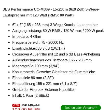
DLS Performance CC-M369 - 15x23cm (6x9 Zoll) 3-Wege-
Lautsprecher mit 120 Watt (RMS: 80 Watt)
6" x 9" (165 x 236 mm) 3-Wege Koaxial-Lautsprecher
Ausgangsleistung: 80 W RMS / 120 W max / 200 W peak
Impedanz: 4 Ohm
Frequenzbereich: 75 - 20000 Hz
Empfindlichkeit 89,3 dB (1W/1m)
Crossover Außenfilter mit 12 und 6 dB Bass-Anhebung
Außendurchmesser des Tieftöners 165 x 236 mm
Magnetgröße 100 mm (3,94")
Konusmaterial Gewebte Glasfaser mit Gummisicke
Einbautiefe 86 mm (3,38")
Einbauöffnung 155 x 221 mm (6,1 x 8,7")
Größe der Filterbox Externer Kabelfilter
Inhalt: 1 Paar (2 Stück)
UVP
149,99 €
-27%
kostenloser Versand
**
109,00 EUR*