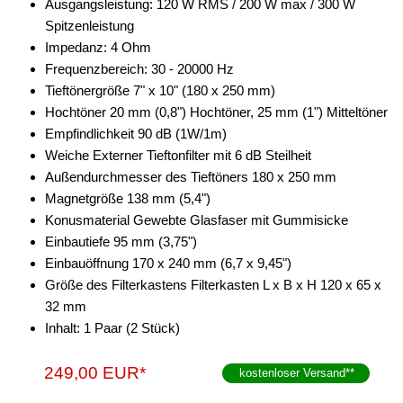
Ausgangsleistung: 120 W RMS / 200 W max / 300 W
Spitzenleistung
Impedanz: 4 Ohm
Frequenzbereich: 30 - 20000 Hz
Tieftönergröße 7" x 10" (180 x 250 mm)
Hochtöner 20 mm (0,8") Hochtöner, 25 mm (1") Mitteltöner
Empfindlichkeit 90 dB (1W/1m)
Weiche Externer Tieftonfilter mit 6 dB Steilheit
Außendurchmesser des Tieftöners 180 x 250 mm
Magnetgröße 138 mm (5,4")
Konusmaterial Gewebte Glasfaser mit Gummisicke
Einbautiefe 95 mm (3,75")
Einbauöffnung 170 x 240 mm (6,7 x 9,45")
Größe des Filterkastens Filterkasten L x B x H 120 x 65 x
32 mm
Inhalt: 1 Paar (2 Stück)
249,00 EUR*
kostenloser Versand
**