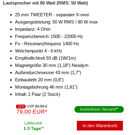
Lautsprecher mit 80 Watt (RMS: 50 Watt)
25 mm TWEETER - separater X-over
Ausgangsleistung: 50 W RMS / 80 W max
Impedanz: 4 Ohm
Frequenzbereich: 1500 - 22000 Hz
Fs - Resonanzfrequenz 1400 Hz
Weichenpunkt 4 - 6 kHz
Empfindlichkeit 93 dB (1W/1m)
Magnetgröße 30 mm (1,18") Neodym
Außendurchmesser 43 mm (1,7")
Einbautiefe 20 mm (0,8")
Montagebohrung 46 mm (1,81")
Inhalt: 1 Paar (2 Stück)
UVP
99,99 €
-21%
kostenloser Versand
**
79,00 EUR*
Lieferzeit:
In den Warenkorb
1-3 Tage
**