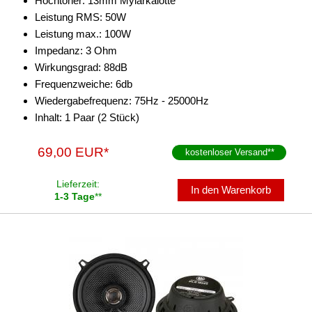
Hochtöner: 13mm Mylarkalotte
Leistung RMS: 50W
Navigationssoftware
Leistung max.: 100W
Navigationssysteme
Impedanz: 3 Ohm
Wirkungsgrad: 88dB
Rückfahrsysteme
Frequenzweiche: 6db
Wiedergabefrequenz: 75Hz - 25000Hz
Soundprozessoren
Inhalt: 1 Paar (2 Stück)
Subwoofer
69,00 EUR*
kostenloser Versand
**
Verstärker
Lieferzeit:
Zubehör
In den Warenkorb
1-3 Tage
**