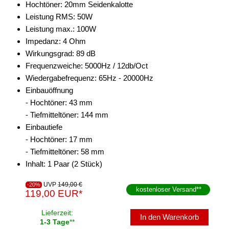
Hochtöner: 20mm Seidenkalotte
Leistung RMS: 50W
Leistung max.: 100W
Impedanz: 4 Ohm
Wirkungsgrad: 89 dB
Frequenzweiche: 5000Hz / 12db/Oct
Wiedergabefrequenz: 65Hz - 20000Hz
Einbauöffnung
- Hochtöner: 43 mm
- Tiefmitteltöner: 144 mm
Einbautiefe
- Hochtöner: 17 mm
- Tiefmitteltöner: 58 mm
Inhalt: 1 Paar (2 Stück)
UVP
149,00 €
-20%
kostenloser Versand
**
119,00 EUR*
Lieferzeit:
In den Warenkorb
1-3 Tage
**