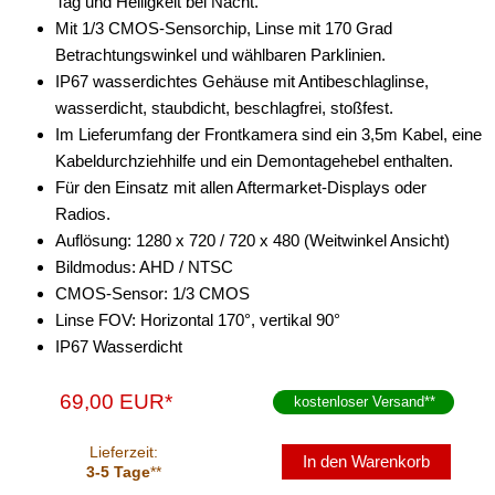
Tag und Helligkeit bei Nacht.
Mit 1/3 CMOS-Sensorchip, Linse mit 170 Grad
Betrachtungswinkel und wählbaren Parklinien.
IP67 wasserdichtes Gehäuse mit Antibeschlaglinse,
wasserdicht, staubdicht, beschlagfrei, stoßfest.
Im Lieferumfang der Frontkamera sind ein 3,5m Kabel, eine
Kabeldurchziehhilfe und ein Demontagehebel enthalten.
Für den Einsatz mit allen Aftermarket-Displays oder
Radios.
Auflösung: 1280 x 720 / 720 x 480 (Weitwinkel Ansicht)
Bildmodus: AHD / NTSC
CMOS-Sensor: 1/3 CMOS
Linse FOV: Horizontal 170°, vertikal 90°
IP67 Wasserdicht
69,00 EUR*
kostenloser Versand
**
Lieferzeit:
In den Warenkorb
3-5 Tage
**