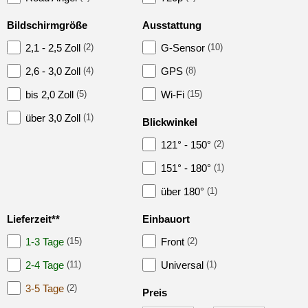
Road Angel
Bildschirmgröße
Ausstattung
Elektromobilität
2,1 - 2,5 Zoll
(2)
G-Sensor
(10)
Freisprechanlagen
2,6 - 3,0 Zoll
(4)
GPS
(8)
Lautsprecher
bis 2,0 Zoll
(5)
Wi-Fi
(15)
Multimedia
über 3,0 Zoll
(1)
Blickwinkel
Navigationssoftware
121° - 150°
(2)
Navigationssysteme
151° - 180°
(1)
über 180°
(1)
Rückfahrsysteme
Lieferzeit**
Einbauort
Soundprozessoren
1-3 Tage
(15)
Front
(2)
Subwoofer
2-4 Tage
(11)
Universal
(1)
Verstärker
3-5 Tage
(2)
Preis
Zubehör