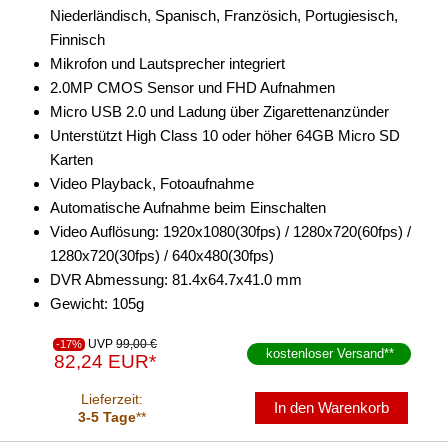
Niederländisch, Spanisch, Französich, Portugiesisch,
Finnisch
Mikrofon und Lautsprecher integriert
2.0MP CMOS Sensor und FHD Aufnahmen
Micro USB 2.0 und Ladung über Zigarettenanzünder
Unterstützt High Class 10 oder höher 64GB Micro SD
Karten
Video Playback, Fotoaufnahme
Automatische Aufnahme beim Einschalten
Video Auflösung: 1920x1080(30fps) / 1280x720(60fps) /
1280x720(30fps) / 640x480(30fps)
DVR Abmessung: 81.4x64.7x41.0 mm
Gewicht: 105g
UVP
99,00 €
-17%
kostenloser Versand
**
82,24 EUR*
Lieferzeit:
In den Warenkorb
3-5 Tage
**