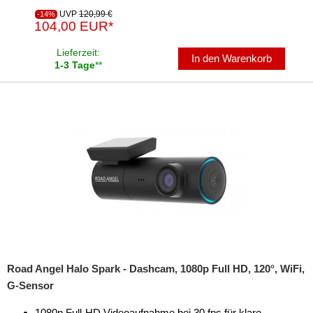
UVP
120,99 €
-14%
104,00 EUR*
Lieferzeit:
In den Warenkorb
1-3 Tage
**
Road Angel Halo Spark - Dashcam, 1080p Full HD, 120°, WiFi,
G-Sensor
1080p Full-HD Videoaufnahme bei 30 fps für klare