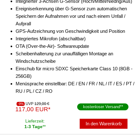
Integrierter 3-Achsen G-Sensor (Hoch/Mittel/Niedrig/Aus)
Ereigniserkennung über G-Sensor zum automatischen
Speichern der Aufnahmen vor und nach einem Unfall /
Aufprall
GPS-Aufzeichnung von Geschwindigkeit und Position
Integriertes Mikrofon (abschaltbar)
OTA (Over-the-Air)- Softwareupdate
Scheibenhalterung zur unauffälligen Montage an
Windschutzscheibe
Einschub für micro SDXC Speicherkarte Class 10 (8GB -
256GB)
Menüsprache einstellbar: DE / EN / FR / NL / IT / ES / PT /
RU / PL / CZ / RO
UVP
129,00 €
-9%
kostenloser Versand
**
117,00 EUR*
Lieferzeit:
In den Warenkorb
1-3 Tage
**