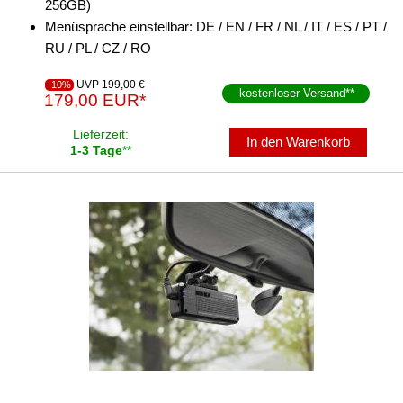
256GB)
Menüsprache einstellbar: DE / EN / FR / NL / IT / ES / PT /
RU / PL / CZ / RO
UVP
199,00 €
-10%
kostenloser Versand
**
179,00 EUR*
Lieferzeit:
In den Warenkorb
1-3 Tage
**