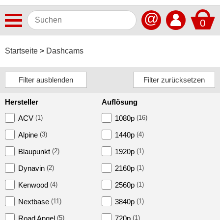
@
0
Antennen
Startseite
Dashcams
Autoradios
Dashcams
Hersteller
Auflösung
ACV
ACV
(1)
1080p
(16)
Alpine
Alpine
(3)
1440p
(4)
Blaupunkt
Blaupunkt
(2)
1920p
(1)
Dynavin
Dynavin
(2)
2160p
(1)
Kenwood
Kenwood
(4)
2560p
(1)
Nextbase
(11)
3840p
(1)
Nextbase
Road Angel
(5)
720p
(1)