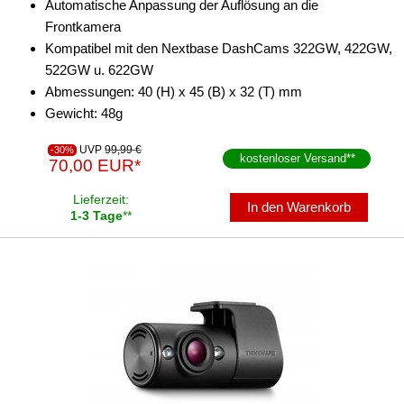
Automatische Anpassung der Auflösung an die
Frontkamera
Kompatibel mit den Nextbase DashCams 322GW, 422GW,
522GW u. 622GW
Abmessungen: 40 (H) x 45 (B) x 32 (T) mm
Gewicht: 48g
UVP
99,99 €
-30%
kostenloser Versand
**
70,00 EUR*
Lieferzeit:
In den Warenkorb
1-3 Tage
**