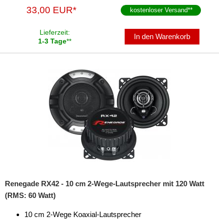
33,00 EUR*
kostenloser Versand
**
Navigationssoftware
Lieferzeit:
Navigationssysteme
In den Warenkorb
1-3 Tage
**
Rückfahrsysteme
Soundprozessoren
Subwoofer
Verstärker
Zubehör
Renegade RX42 - 10 cm 2-Wege-Lautsprecher mit 120 Watt
(RMS: 60 Watt)
10 cm 2-Wege Koaxial-Lautsprecher