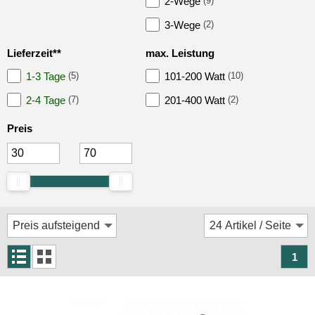
2-Wege
(9)
Autotek
3-Wege
(2)
Blaupunkt
Lieferzeit**
max. Leistung
Crunch
1-3 Tage
(5)
101-200 Watt
(10)
Dietz
2-4 Tage
(7)
201-400 Watt
(2)
DLS
Preis
ESX
Focal
Ground Zero
Helix
Hertz
1
Hifonics
JBL