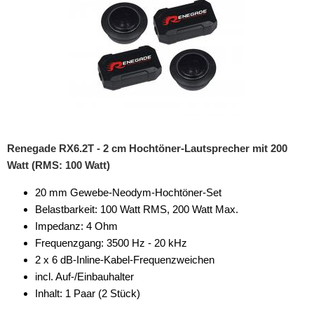
Kicker
Match
MB Quart
Musway
Pioneer
Renegade RX6.2T - 2 cm Hochtöner-Lautsprecher mit 200
Watt (RMS: 100 Watt)
Recoil
20 mm Gewebe-Neodym-Hochtöner-Set
Renegade
Belastbarkeit: 100 Watt RMS, 200 Watt Max.
Rockford Fosgate
Impedanz: 4 Ohm
Frequenzgang: 3500 Hz - 20 kHz
Stinger
2 x 6 dB-Inline-Kabel-Frequenzweichen
incl. Auf-/Einbauhalter
KfZ-spezifisch
Inhalt: 1 Paar (2 Stück)
Multimedia