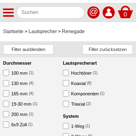
@
0
Antennen
Startseite
Lautsprecher
Renegade
Autoradios
Dashcams
Durchmesser
Lautsprecherart
Elektromobilität
100 mm
(1)
Hochtöner
(1)
Freisprechanlagen
130 mm
(4)
Koaxial
(8)
Lautsprecher
165 mm
(4)
Komponenten
(1)
ACV
19-30 mm
(1)
Triaxial
(2)
Alpine
200 mm
(1)
System
6x9 Zoll
(1)
Audison
1-Weg
(1)