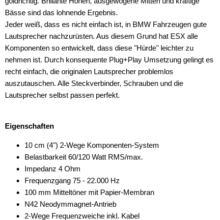
goldrichtig. Brillante Höhen, ausgewogene Mitten und kräftige
X3
Bässe sind das lohnende Ergebnis.
Jeder weiß, dass es nicht einfach ist, in BMW Fahrzeugen gute
X4
Lautsprecher nachzurüsten. Aus diesem Grund hat ESX alle
Komponenten so entwickelt, dass diese "Hürde" leichter zu
X5
nehmen ist. Durch konsequente Plug+Play Umsetzung gelingt es
X6
recht einfach, die originalen Lautsprecher problemlos
auszutauschen. Alle Steckverbinder, Schrauben und die
Z4
Lautsprecher selbst passen perfekt.
für Bugatti
Eigenschaften
für Citroen
10 cm (4") 2-Wege Komponenten-System
für Dacia
Belastbarkeit 60/120 Watt RMS/max.
für Fiat
Impedanz 4 Ohm
Frequenzgang 75 - 22.000 Hz
für Ford
100 mm Mitteltöner mit Papier-Membran
N42 Neodymmagnet-Antrieb
für Harley-Davidson
2-Wege Frequenzweiche inkl. Kabel