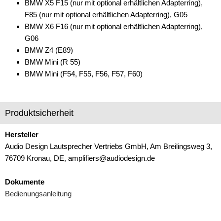
für Renault
BMW X5 F15 (nur mit optional erhältlichen Adapterring),
F85 (nur mit optional erhältlichen Adapterring), G05
für Seat
BMW X6 F16 (nur mit optional erhältlichen Adapterring),
G06
für Skoda
BMW Z4 (E89)
für Smart
BMW Mini (R 55)
BMW Mini (F54, F55, F56, F57, F60)
für Tesla
für Toyota
Produktsicherheit
für Volkswagen
Hersteller
für Volvo
Audio Design Lautsprecher Vertriebs GmbH, Am Breilingsweg 3,
76709 Kronau, DE, amplifiers@audiodesign.de
Multimedia
Navigationssoftware
Dokumente
Bedienungsanleitung
Navigationssysteme
Rückfahrsysteme