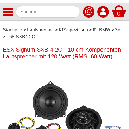
@
0
Antennen
Startseite
Lautsprecher
KfZ-spezifisch
für BMW
3er
168-SXB4.2C
Autoradios
ESX Signum SXB-4.2C - 10 cm Komponenten-
Dashcams
Lautsprecher mit 120 Watt (RMS: 60 Watt)
Elektromobilität
Freisprechanlagen
Lautsprecher
ACV
Alpine
Audison