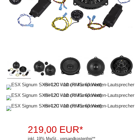
Autotek
Blaupunkt
Crunch
Dietz
DLS
ESX
Focal
Ground Zero
Helix
Hertz
Hifonics
219,00 EUR*
inkl. 19% MwSt.,
versandkostenfrei
**
JBL