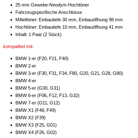
für Honda
25 mm Gewebe-Neodym-Hochtöner
Fahrzeugspezifische Anschlüsse
für Hyundai
Mitteltöner: Einbautiefe 30 mm, Einbauöffnung 98 mm
Hochtöner: Einbautiefe 10 mm, Einbauöffnung 41 mm
für Iveco
Inhalt: 1 Paar (2 Stück)
für Kia
kompatibel mit:
für MAN
BMW 1-er (F20, F21, F40)
für Mazda
BMW 2-er
BMW 3-er (F30, F31, F34, F80, G20, G21, G28, G80)
für Mercedes-Benz
BMW 4-er
BMW 5-er (G30, G31)
für MINI
BMW 6-er (F06, F12, F13, G32)
für Nissan
BMW 7-er (G11, G12)
BMW X1 (F48, F49)
für Opel
BMW X2 (F39)
BMW X3 (F25, G01)
für Peugeot
BMW X4 (F26, G02)