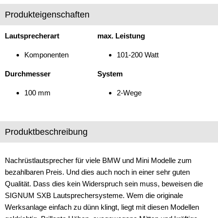
Produkteigenschaften
für BMW
1er
Lautsprecherart
max. Leistung
2er
Komponenten
101-200 Watt
3er
Durchmesser
System
4er
100 mm
2-Wege
5er
6er
Produktbeschreibung
7er
Nachrüstlautsprecher für viele BMW und Mini Modelle zum
i8
bezahlbaren Preis. Und dies auch noch in einer sehr guten
Qualität. Dass dies kein Widerspruch sein muss, beweisen die
X1
SIGNUM SXB Lautsprechersysteme. Wem die originale
Werksanlage einfach zu dünn klingt, liegt mit diesen Modellen
X2