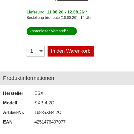
Kicker
Lieferung:
11.08.26 - 12.08.26
**
Bestellung bis heute (10.08.26) - 14 Uhr
Match
kostenloser Versand
**
MB Quart
Musway
In den Warenkorb
Pioneer
Recoil
Produktinformationen
Renegade
Hersteller
ESX
Rockford Fosgate
Modell
SXB-4.2C
Stinger
Artikel-Nr.
168-SXB4.2C
KfZ-spezifisch
EAN
4251476407077
für Audi