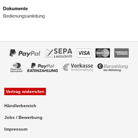
für Renault
Dokumente
für Seat
Bedienungsanleitung
für Skoda
für Smart
für Tesla
für Toyota
für Volkswagen
für Volvo
Vertrag widerrufen
Multimedia
Händlerbereich
Navigationssoftware
Jobs / Bewerbung
Navigationssysteme
Impressum
Rückfahrsysteme