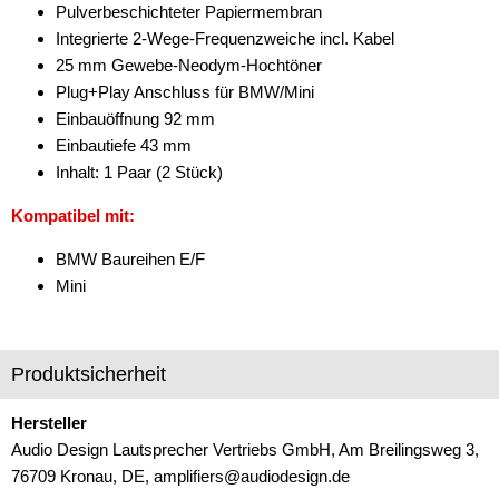
Pulverbeschichteter Papiermembran
für Honda
Integrierte 2-Wege-Frequenzweiche incl. Kabel
für Hyundai
25 mm Gewebe-Neodym-Hochtöner
Plug+Play Anschluss für BMW/Mini
für Iveco
Einbauöffnung 92 mm
Einbautiefe 43 mm
für Kia
Inhalt: 1 Paar (2 Stück)
für MAN
Kompatibel mit:
für Mazda
BMW Baureihen E/F
für Mercedes-Benz
Mini
für MINI
für Nissan
Produktsicherheit
für Opel
Hersteller
Audio Design Lautsprecher Vertriebs GmbH, Am Breilingsweg 3,
für Peugeot
76709 Kronau, DE, amplifiers@audiodesign.de