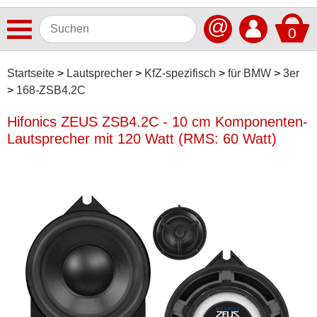
@
0
Antennen
Startseite
Lautsprecher
KfZ-spezifisch
für BMW
3er
168-ZSB4.2C
Autoradios
Hifonics ZEUS ZSB4.2C - 10 cm Komponenten-
Dashcams
Lautsprecher mit 120 Watt (RMS: 60 Watt)
Elektromobilität
Freisprechanlagen
Lautsprecher
ACV
Alpine
Audison