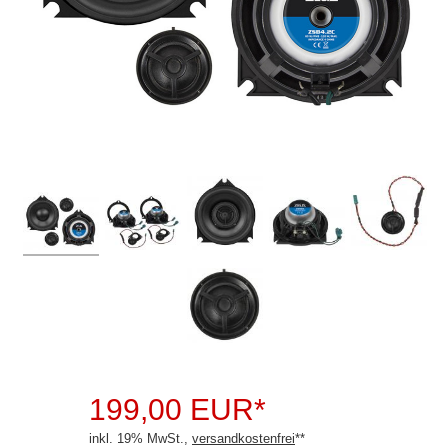
Autotek
Blaupunkt
Crunch
Dietz
DLS
ESX
Focal
Ground Zero
Helix
Hertz
199,00 EUR*
Hifonics
inkl. 19% MwSt.,
versandkostenfrei
**
JBL