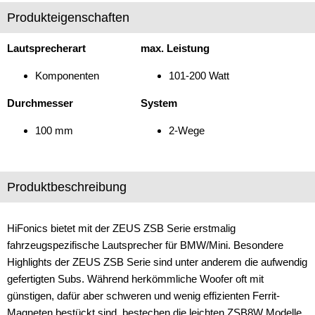
Produkteigenschaften
für BMW
1er
Lautsprecherart
max. Leistung
Komponenten
101-200 Watt
2er
Durchmesser
System
3er
100 mm
2-Wege
4er
5er
Produktbeschreibung
6er
7er
HiFonics bietet mit der ZEUS ZSB Serie erstmalig
i8
fahrzeugspezifische Lautsprecher für BMW/Mini. Besondere
Highlights der ZEUS ZSB Serie sind unter anderem die aufwendig
X1
gefertigten Subs. Während herkömmliche Woofer oft mit
günstigen, dafür aber schweren und wenig effizienten Ferrit-
X2
Magneten bestückt sind, bestechen die leichten ZSB8W Modelle