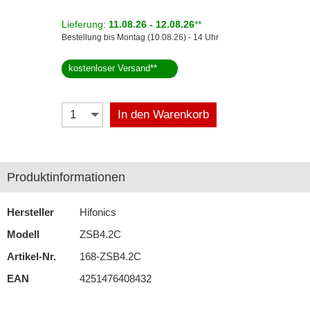
Lieferung:
11.08.26 - 12.08.26
**
Kicker
Bestellung bis Montag (10.08.26) - 14 Uhr
Match
kostenloser Versand
**
MB Quart
Musway
In den Warenkorb
Pioneer
Recoil
Produktinformationen
Renegade
Hersteller
Hifonics
Rockford Fosgate
Modell
ZSB4.2C
Stinger
Artikel-Nr.
168-ZSB4.2C
KfZ-spezifisch
EAN
4251476408432
für Audi