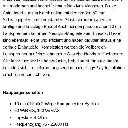
X3
mit modernen und hocheffizienten Neodym-Magneten. Diese
Antriebsart sorgt in Kombination mit den großen 50 mm
X4
Schwingspulen und formstabilen Glasfasermembranen für
kräftige und knackige Bässe! Auch bei den passgenauen 10 cm
X5
Lautsprechern kommen Neodym-Magnete zum Einsatz. Diese
X6
sind ebenfalls leicht und effizient und haben darüber hinaus eine
geringe Einbautiefe. Komplettiert werden die Vollbereich-
Z4
Lautsprecher mit feinzeichnenden Gewebe-Neodym-Hochtönern.
Alle fahrzeugspezifischen Adapter, Kabel samt Einbauzubehör
für Bugatti
befinden sich im Lieferumfang, wodurch die Plug+Play Installation
für Citroen
erheblich vereinfacht wird.
für Dacia
Haupteigenschaften
für Fiat
10 cm (4 Zoll) 2-Wege Komponenten-System
für Ford
60 W/RMS, 120 W/MAX
Impedanz 4 Ohm
für Harley-Davidson
Frequenzgang 75 - 22000 Hz