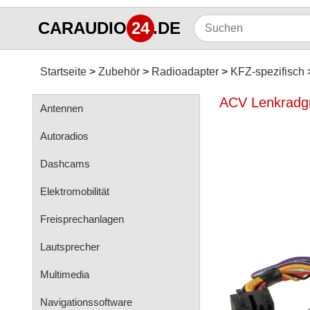
CARAUDIO
24
.DE
Startseite
Zubehör
Radioadapter
KFZ-spezifisch
ACV Lenkradgru
Antennen
Autoradios
Dashcams
Elektromobilität
Freisprechanlagen
Lautsprecher
Multimedia
Navigationssoftware