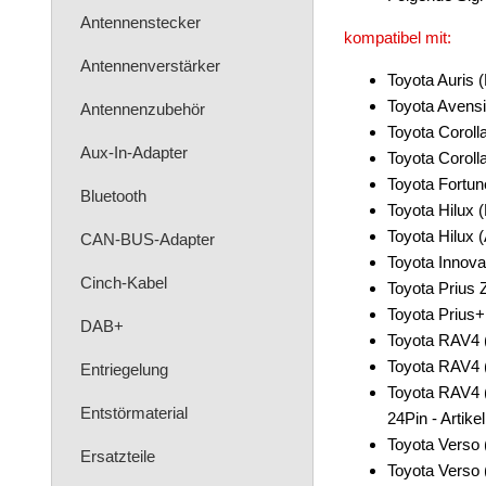
Antennenstecker
kompatibel mit:
Antennenverstärker
Toyota Auris 
Toyota Avensi
Antennenzubehör
Toyota Coroll
Aux-In-Adapter
Toyota Coroll
Toyota Fortun
Bluetooth
Toyota Hilux 
Toyota Hilux 
CAN-BUS-Adapter
Toyota Innova
Cinch-Kabel
Toyota Prius
Toyota Prius
DAB+
Toyota RAV4 
Toyota RAV4 
Entriegelung
Toyota RAV4 
Entstörmaterial
24Pin - Artike
Toyota Verso 
Ersatzteile
Toyota Verso 