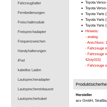
Toyota Verso-
Fahrzeughalter
Toyota Verso-
Fernbedienungen
Toyota Yaris 
Toyota Yaris 
Freischaltmodule
Toyota Yaris 
Hinweis:
Freisprechadapter
- analog
Frequenzweichen
- Anschluss: 1
- Fahrzeuge m
Handyhalterungen
- Fahrzeuge m
42sty015)
iPod
- Fahrzeuge 
kabellos Laden
Lautsprecheradapter
Produktsicherhei
Lautsprechereinbauset
Hersteller
Lautsprecherkabel
acv GmbH, Straßbur