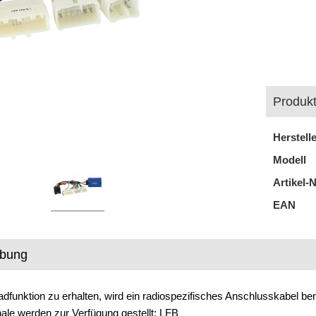
Produkt
Herstell
Modell
Artikel-N
EAN
ibung
dfunktion zu erhalten, wird ein radiospezifisches Anschlusskabel ben
ale werden zur Verfügung gestellt: LFB