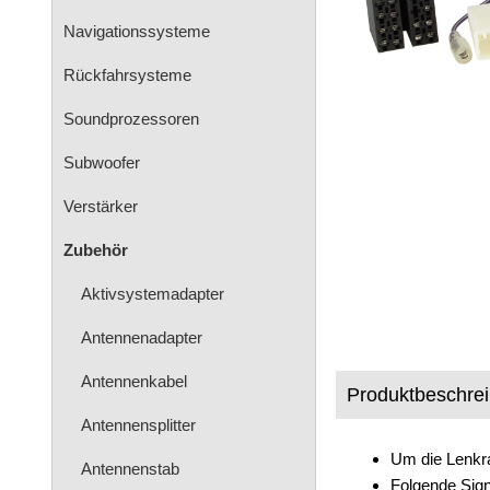
Navigationssysteme
Rückfahrsysteme
Soundprozessoren
Subwoofer
Verstärker
Zubehör
Aktivsystemadapter
Antennenadapter
Antennenkabel
Produktbeschre
Antennensplitter
Um die Lenkra
Antennenstab
Folgende Sign