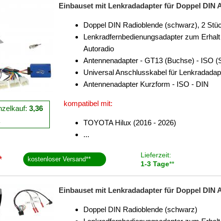
Einbauset mit Lenkradadapter für Doppel DIN A
Doppel DIN Radioblende (schwarz), 2 Stü
Lenkradfernbedienungsadapter zum Erhalt 
Autoradio
Antennenadapter - GT13 (Buchse) - ISO (
Universal Anschlusskabel für Lenkradadap
Antennenadapter Kurzform - ISO - DIN
kompatibel mit:
nzelkauf:
3,36
R
TOYOTA Hilux (2016 - 2026)
...
Lieferzeit:
*
kostenloser Versand
**
1-3 Tage
**
Einbauset mit Lenkradadapter für Doppel DIN A
Doppel DIN Radioblende (schwarz)