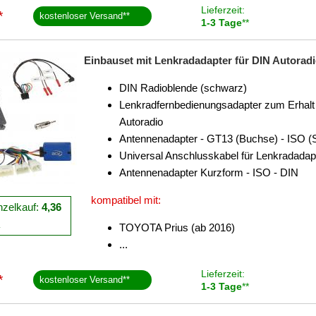
Lieferzeit:
*
kostenloser Versand
**
1-3 Tage
**
Einbauset mit Lenkradadapter für DIN Autoradio
DIN Radioblende (schwarz)
Lenkradfernbedienungsadapter zum Erhalt 
Autoradio
Antennenadapter - GT13 (Buchse) - ISO (
Universal Anschlusskabel für Lenkradadap
Antennenadapter Kurzform - ISO - DIN
kompatibel mit:
nzelkauf:
4,36
R
TOYOTA Prius (ab 2016)
...
Lieferzeit:
*
kostenloser Versand
**
1-3 Tage
**