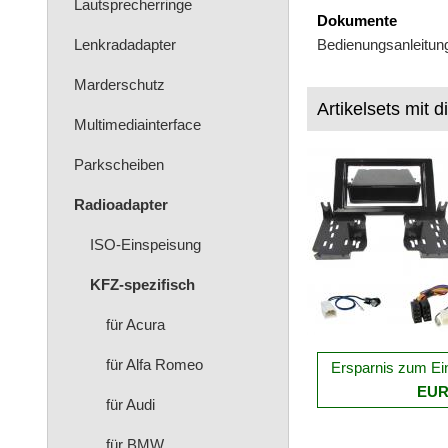
Lautsprecherringe
Dokumente
Lenkradadapter
Bedienungsanleitun
Marderschutz
Artikelsets mit d
Multimediainterface
Parkscheiben
Radioadapter
ISO-Einspeisung
KFZ-spezifisch
für Acura
für Alfa Romeo
Ersparnis zum Ei
EU
für Audi
für BMW