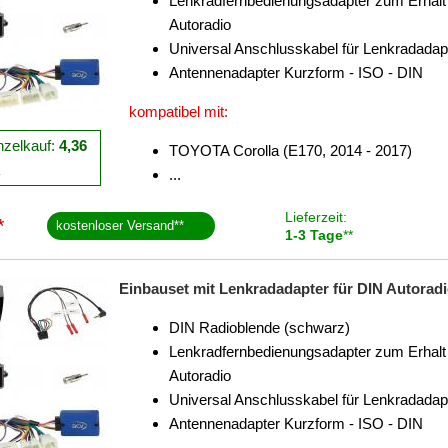
Lenkradfernbedienungsadapter zum Erhalt 
Autoradio
Universal Anschlusskabel für Lenkradadap
Antennenadapter Kurzform - ISO - DIN
kompatibel mit:
nzelkauf:
4,36
TOYOTA Corolla (E170, 2014 - 2017)
R
...
Lieferzeit:
*
kostenloser Versand
**
1-3 Tage
**
Einbauset mit Lenkradadapter für DIN Autoradio
DIN Radioblende (schwarz)
Lenkradfernbedienungsadapter zum Erhalt 
Autoradio
Universal Anschlusskabel für Lenkradadap
Antennenadapter Kurzform - ISO - DIN