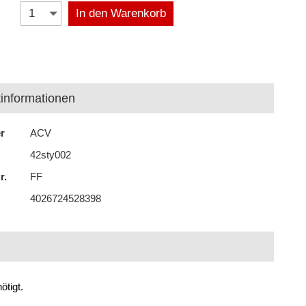
In den Warenkorb
informationen
er
ACV
42sty002
r.
FF
4026724528398
ötigt.