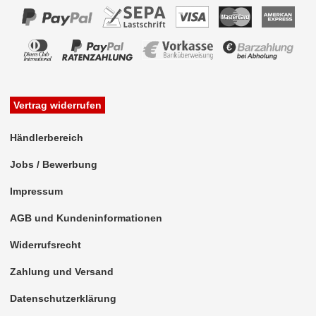
Rückfahrsysteme
Soundprozessoren
Subwoofer
Verstärker
Vertrag widerrufen
Zubehör
Händlerbereich
Aktivsystemadapter
Jobs / Bewerbung
Antennenadapter
Impressum
Antennenkabel
AGB und Kundeninformationen
Antennensplitter
Widerrufsrecht
Antennenstab
Zahlung und Versand
Antennenstecker
Datenschutzerklärung
Antennenverstärker