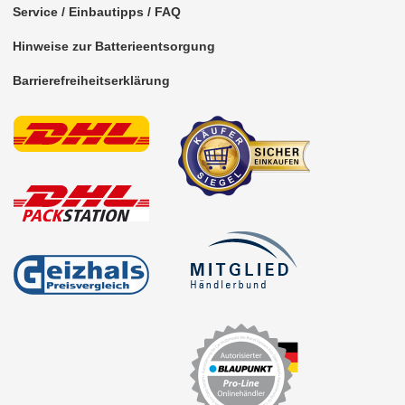
Service / Einbautipps / FAQ
Antennenzubehör
Hinweise zur Batterieentsorgung
Aux-In-Adapter
Barrierefreiheitserklärung
Bluetooth
CAN-BUS-Adapter
Cinch-Kabel
DAB+
Entriegelung
Entstörmaterial
Ersatzteile
Fahrzeughalter
Fernbedienungen