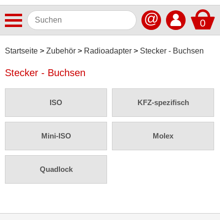
@
0
Antennen
Startseite
Zubehör
Radioadapter
Stecker - Buchsen
Autoradios
Stecker - Buchsen
Dashcams
ISO
KFZ-spezifisch
Elektromobilität
Freisprechanlagen
Mini-ISO
Molex
Lautsprecher
Multimedia
Quadlock
Navigationssoftware
Navigationssysteme