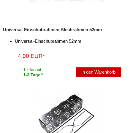
Marderschutz
Multimediainterface
Universal-Einschubrahmen Blechrahmen 52mm
Parkscheiben
Universal-Einschubrahmen 52mm
Radioadapter
Radioblenden
4,00 EUR*
Radioeinbausets
Lieferzeit:
In den Warenkorb
1-3 Tage
**
Radiorahmen
SD-Adapter
Stromversorgung
Subwoofer-Zubehör
USB-Adapter