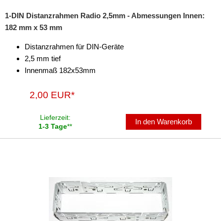
Freischaltmodule
1-DIN Distanzrahmen Radio 2,5mm - Abmessungen Innen:
182 mm x 53 mm
Freisprechadapter
Distanzrahmen für DIN-Geräte
Frequenzweichen
2,5 mm tief
Innenmaß 182x53mm
Handyhalterungen
iPod
2,00 EUR*
kabellos Laden
Lieferzeit:
In den Warenkorb
1-3 Tage
**
Lautsprecheradapter
Lautsprechereinbauset
Lautsprecherkabel
Lautsprecherringe
Lenkradadapter