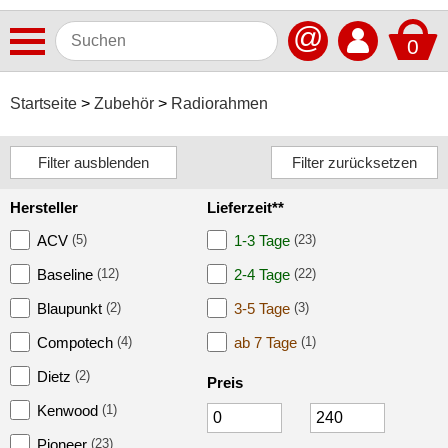
@
0
Antennen
Startseite
Zubehör
Radiorahmen
Autoradios
Dashcams
Hersteller
Lieferzeit**
Elektromobilität
ACV
(5)
1-3 Tage
(23)
Freisprechanlagen
Baseline
(12)
2-4 Tage
(22)
Lautsprecher
Blaupunkt
(2)
3-5 Tage
(3)
Multimedia
Compotech
(4)
ab 7 Tage
(1)
Navigationssoftware
Dietz
(2)
Preis
Kenwood
(1)
Navigationssysteme
Pioneer
(23)