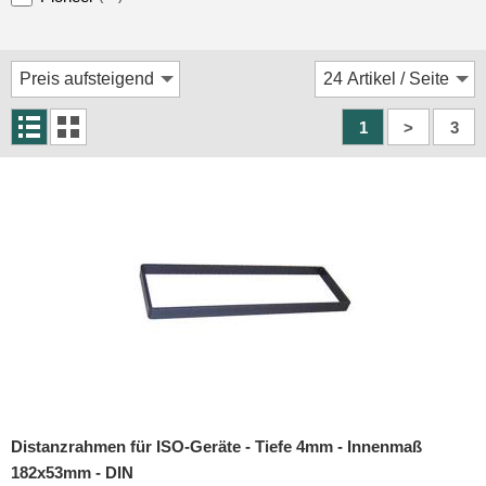
Rückfahrsysteme
Soundprozessoren
Subwoofer
1
>
3
Verstärker
Zubehör
Aktivsystemadapter
Antennenadapter
Antennenkabel
Antennensplitter
Antennenstab
Antennenstecker
Distanzrahmen für ISO-Geräte - Tiefe 4mm - Innenmaß
182x53mm - DIN
Antennenverstärker