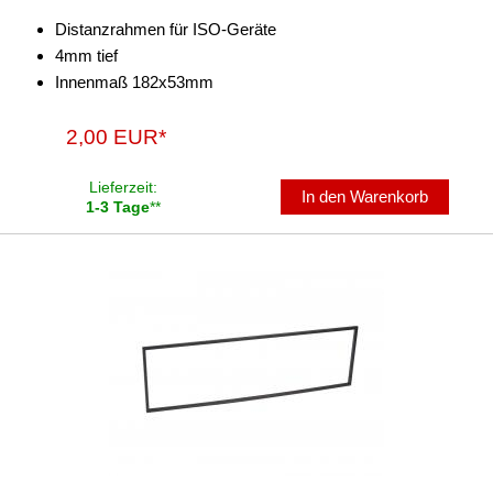
Distanzrahmen für ISO-Geräte
Antennenzubehör
4mm tief
Innenmaß 182x53mm
Aux-In-Adapter
Bluetooth
2,00 EUR*
CAN-BUS-Adapter
Lieferzeit:
In den Warenkorb
1-3 Tage
**
Cinch-Kabel
DAB+
Entriegelung
Entstörmaterial
Ersatzteile
Fahrzeughalter
Fernbedienungen