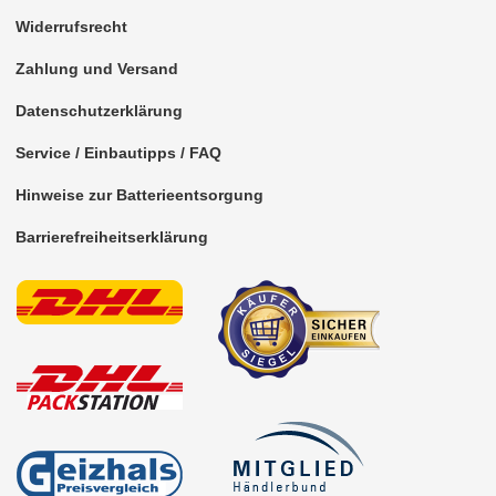
für Cadillac
Widerrufsrecht
für Chevrolet
Zahlung und Versand
für Chrysler
Datenschutzerklärung
für Citroen
Service / Einbautipps / FAQ
für Dacia
Hinweise zur Batterieentsorgung
für Daewoo
Barrierefreiheitserklärung
für DAF
für Daihatsu
für Dodge
für Fiat
für Ford