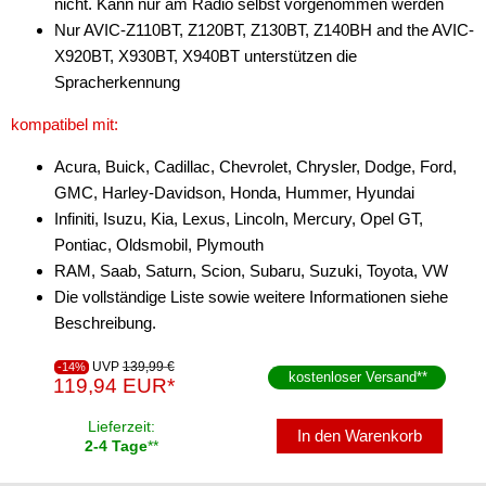
nicht. Kann nur am Radio selbst vorgenommen werden
Nur AVIC-Z110BT, Z120BT, Z130BT, Z140BH and the AVIC-
Freischaltmodule
X920BT, X930BT, X940BT unterstützen die
Freisprechadapter
Spracherkennung
Frequenzweichen
kompatibel mit:
Handyhalterungen
Acura, Buick, Cadillac, Chevrolet, Chrysler, Dodge, Ford,
GMC, Harley-Davidson, Honda, Hummer, Hyundai
iPod
Infiniti, Isuzu, Kia, Lexus, Lincoln, Mercury, Opel GT,
Pontiac, Oldsmobil, Plymouth
kabellos Laden
RAM, Saab, Saturn, Scion, Subaru, Suzuki, Toyota, VW
Lautsprecheradapter
Die vollständige Liste sowie weitere Informationen siehe
Beschreibung.
Lautsprechereinbauset
UVP
139,99 €
-14%
Lautsprecherkabel
kostenloser Versand
**
119,94 EUR*
Lautsprecherringe
Lieferzeit:
In den Warenkorb
2-4 Tage
**
Lenkradadapter