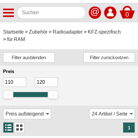
@
0
Antennen
Startseite
Zubehör
Radioadapter
KFZ-spezifisch
für RAM
Autoradios
Dashcams
Elektromobilität
Preis
Freisprechanlagen
Lautsprecher
Multimedia
Navigationssoftware
Navigationssysteme
1