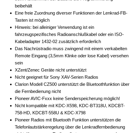
beibehält
Antennenzubehör
Eine freie Zuordnung diverser Funktionen der Lenkrad-FB-
Tasten ist möglich
Aux-In-Adapter
Hinweis: bei alleiniger Verwendung ist ein
fahrzeugspezifisches Radioanschlußkabel oder ein ISO-
Bluetooth
Kabeladapter 1432-02 zusätzlich erforderlich
CAN-BUS-Adapter
Das Nachrüstradio muss zwingend mit einem verkabelten
Remote Eingang (3,5mm Klinke oder lose Kabel) versehen
Cinch-Kabel
sein
XZent/Zenec Geräte nicht unterstützt
DAB+
Nicht geeignet für Sony XAV-Serien Radios
Entriegelung
Clarion Modell CZ500 unterstützt die Bluetoothfunktion über
die Fernbedienung nicht
Entstörmaterial
Pioneer AVIC-Fxxx keine Senderspeicherung möglich!
Nicht kompatible mit KDC-X598, KDC-BT318U, KDCBT-
Ersatzteile
758-HD, KDCBT-558U & KDC-X798
Fahrzeughalter
Pioneer Radios mit Bluetooth Funktion unterstützen die
Telefonlautstärkeregelung über die Lenkradfernbedienung
Fernbedienungen