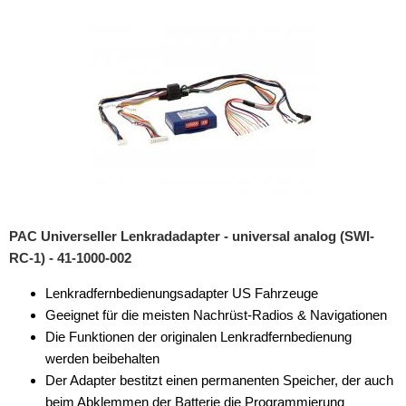
Rückfahrsysteme
Soundprozessoren
Subwoofer
Verstärker
Zubehör
Aktivsystemadapter
Antennenadapter
PAC Universeller Lenkradadapter - universal analog (SWI-
RC-1) - 41-1000-002
Antennenkabel
Lenkradfernbedienungsadapter US Fahrzeuge
Antennensplitter
Geeignet für die meisten Nachrüst-Radios & Navigationen
Antennenstab
Die Funktionen der originalen Lenkradfernbedienung
werden beibehalten
Antennenstecker
Der Adapter bestitzt einen permanenten Speicher, der auch
beim Abklemmen der Batterie die Programmierung
Antennenverstärker