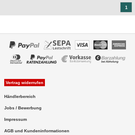
Marderschutz
1
Multimediainterface
Parkscheiben
Radioadapter
ISO-Einspeisung
KFZ-spezifisch
für Acura
Vertrag widerrufen
für Alfa Romeo
Händlerbereich
für Audi
Jobs / Bewerbung
für BMW
Impressum
für Buick
AGB und Kundeninformationen