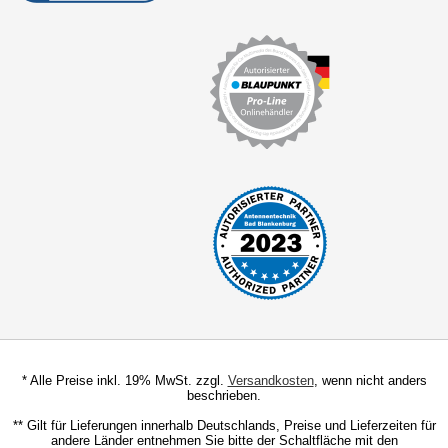
für GeneralMotors
für GEO
für Harley Davidson
für Honda
für Hummer
für Hyundai
für Infinity
für Isuzu
für Iveco
für Jaguar
* Alle Preise inkl. 19% MwSt. zzgl.
Versandkosten
, wenn nicht anders
beschrieben.
für Jeep
** Gilt für Lieferungen innerhalb Deutschlands, Preise und Lieferzeiten für
andere Länder entnehmen Sie bitte der Schaltfläche mit den
für John Deere