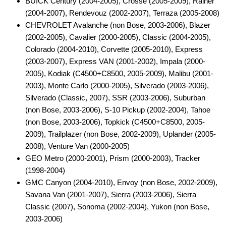
BUICK Century (2004-2005), Crosse (2005-2009), Rainer
(2004-2007), Rendevouz (2002-2007), Terraza (2005-2008)
Antennenzubehör
CHEVROLET Avalanche (non Bose, 2003-2006), Blazer
(2002-2005), Cavalier (2000-2005), Classic (2004-2005),
Aux-In-Adapter
Colorado (2004-2010), Corvette (2005-2010), Express
Bluetooth
(2003-2007), Express VAN (2001-2002), Impala (2000-
2005), Kodiak (C4500+C8500, 2005-2009), Malibu (2001-
CAN-BUS-Adapter
2003), Monte Carlo (2000-2005), Silverado (2003-2006),
Silverado (Classic, 2007), SSR (2003-2006), Suburban
Cinch-Kabel
(non Bose, 2003-2006), S-10 Pickup (2002-2004), Tahoe
DAB+
(non Bose, 2003-2006), Topkick (C4500+C8500, 2005-
2009), Trailplazer (non Bose, 2002-2009), Uplander (2005-
Entriegelung
2008), Venture Van (2000-2005)
GEO Metro (2000-2001), Prism (2000-2003), Tracker
Entstörmaterial
(1998-2004)
Ersatzteile
GMC Canyon (2004-2010), Envoy (non Bose, 2002-2009),
Savana Van (2001-2007), Sierra (2003-2006), Sierra
Fahrzeughalter
Classic (2007), Sonoma (2002-2004), Yukon (non Bose,
2003-2006)
Fernbedienungen