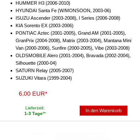
HUMMER H3 (2006-2010)
Freischaltmodule
HYUNDAI Santa Fe (W/MONSOON, 2003-06)
ISUZU Ascender (2003-2008), I Series (2006-2008)
Freisprechadapter
KIA Sorento EX (2003-2006)
PONTIAC Aztec (2001-2005), Grand AM (2001-2005),
Frequenzweichen
GranPrix (2004-2008), Matrix (2003-2004), Mantana Mini
Handyhalterungen
Van (2000-2006), Sunfire (2000-2005), Vibe (2003-2008)
OLDSMOBILE Alero (2001-2004), Bravada (2002-2004),
iPod
Silhouette (2000-04)
SATURN Relay (2005-2007)
kabellos Laden
SUZUKI Vitara (1999-2004)
Lautsprecheradapter
6,00 EUR*
Lautsprechereinbauset
Lieferzeit:
Lautsprecherkabel
In den Warenkorb
1-3 Tage
**
Lautsprecherringe
Lenkradadapter