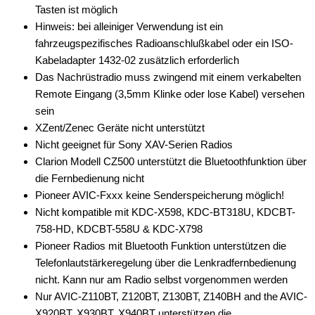
für Cadillac
Tasten ist möglich
Hinweis: bei alleiniger Verwendung ist ein
für Chevrolet
fahrzeugspezifisches Radioanschlußkabel oder ein ISO-
Kabeladapter 1432-02 zusätzlich erforderlich
für Chrysler
Das Nachrüstradio muss zwingend mit einem verkabelten
für Citroen
Remote Eingang (3,5mm Klinke oder lose Kabel) versehen
sein
für Dacia
XZent/Zenec Geräte nicht unterstützt
Nicht geeignet für Sony XAV-Serien Radios
für Daewoo
Clarion Modell CZ500 unterstützt die Bluetoothfunktion über
für DAF
die Fernbedienung nicht
Pioneer AVIC-Fxxx keine Senderspeicherung möglich!
für Daihatsu
Nicht kompatible mit KDC-X598, KDC-BT318U, KDCBT-
758-HD, KDCBT-558U & KDC-X798
für Dodge
Pioneer Radios mit Bluetooth Funktion unterstützen die
für Fiat
Telefonlautstärkeregelung über die Lenkradfernbedienung
nicht. Kann nur am Radio selbst vorgenommen werden
für Ford
Nur AVIC-Z110BT, Z120BT, Z130BT, Z140BH and the AVIC-
X920BT, X930BT, X940BT unterstützen die