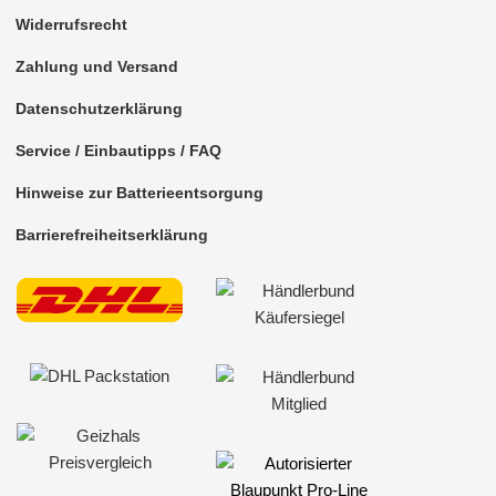
Widerrufsrecht
für Mitsubishi
Zahlung und Versand
für Nissan
Datenschutzerklärung
für Oldsmobile
Service / Einbautipps / FAQ
für Opel
Hinweise zur Batterieentsorgung
für Peugeot
Barrierefreiheitserklärung
für Plymuth
für Pontiac
für Porsche
für RAM
für Renault
für Rover