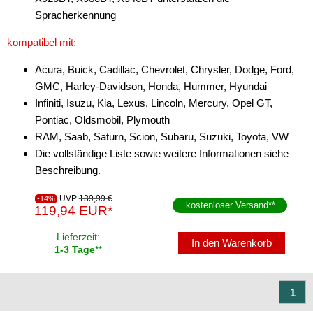
für GeneralMotors
Spracherkennung
für GEO
kompatibel mit:
für Harley Davidson
Acura, Buick, Cadillac, Chevrolet, Chrysler, Dodge, Ford,
GMC, Harley-Davidson, Honda, Hummer, Hyundai
für Honda
Infiniti, Isuzu, Kia, Lexus, Lincoln, Mercury, Opel GT,
für Hummer
Pontiac, Oldsmobil, Plymouth
RAM, Saab, Saturn, Scion, Subaru, Suzuki, Toyota, VW
für Hyundai
Die vollständige Liste sowie weitere Informationen siehe
Beschreibung.
für Infinity
für Isuzu
UVP
139,99 €
-14%
kostenloser Versand
**
119,94 EUR*
für Iveco
Lieferzeit:
In den Warenkorb
1-3 Tage
**
für Jaguar
für Jeep
1
für John Deere