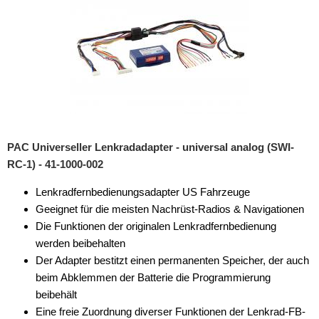
Marderschutz
Multimediainterface
Parkscheiben
Radioadapter
ISO-Einspeisung
PAC Universeller Lenkradadapter - universal analog (SWI-
KFZ-spezifisch
RC-1) - 41-1000-002
für Acura
Lenkradfernbedienungsadapter US Fahrzeuge
Geeignet für die meisten Nachrüst-Radios & Navigationen
für Alfa Romeo
Die Funktionen der originalen Lenkradfernbedienung
für Audi
werden beibehalten
Der Adapter bestitzt einen permanenten Speicher, der auch
für BMW
beim Abklemmen der Batterie die Programmierung
beibehält
für Buick
Eine freie Zuordnung diverser Funktionen der Lenkrad-FB-