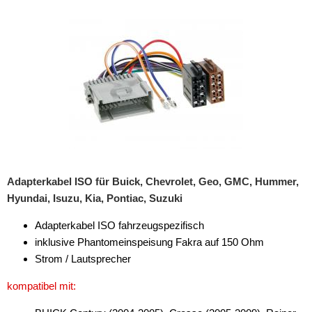
Rückfahrsysteme
Soundprozessoren
Subwoofer
Verstärker
Zubehör
Aktivsystemadapter
Antennenadapter
Adapterkabel ISO für Buick, Chevrolet, Geo, GMC, Hummer,
Hyundai, Isuzu, Kia, Pontiac, Suzuki
Antennenkabel
Adapterkabel ISO fahrzeugspezifisch
Antennensplitter
inklusive Phantomeinspeisung Fakra auf 150 Ohm
Antennenstab
Strom / Lautsprecher
Antennenstecker
kompatibel mit:
Antennenverstärker