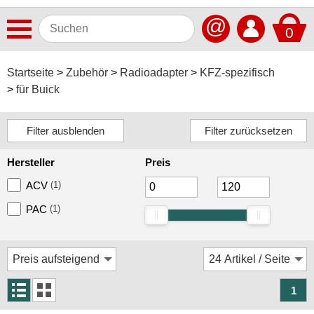
@
0
Antennen
Startseite
Zubehör
Radioadapter
KFZ-spezifisch
für Buick
Autoradios
Dashcams
Elektromobilität
Hersteller
Preis
Freisprechanlagen
ACV
(1)
Lautsprecher
PAC
(1)
Multimedia
Navigationssoftware
Navigationssysteme
1