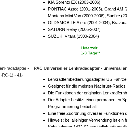
KIA Sorento EX (2003-2006)
PONTIAC Aztec (2001-2005), Grand AM (20
Mantana Mini Van (2000-2006), Sunfire (2
OLDSMOBILE Alero (2001-2004), Bravada (
SATURN Relay (2005-2007)
SUZUKI Vitara (1999-2004)
Lieferzeit:
1-3 Tage
**
PAC Universeller Lenkradadapter - universal a
Lenkradfernbedienungsadapter US Fahrze
Geeignet für die meisten Nachrüst-Radios
Die Funktionen der originalen Lenkradfern
Der Adapter bestitzt einen permanenten Sp
Programmierung beibehält
Eine freie Zuordnung diverser Funktionen 
Hinweis: bei alleiniger Verwendung ist ei
Kabeladapter 1432-02 zusätzlich erforderli