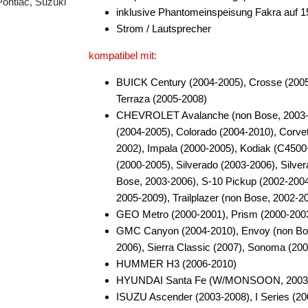
inklusive Phantomeinspeisung Fakra auf 
Strom / Lautsprecher
kompatibel mit:
BUICK Century (2004-2005), Crosse (2005
Terraza (2005-2008)
CHEVROLET Avalanche (non Bose, 2003-200
(2004-2005), Colorado (2004-2010), Corve
2002), Impala (2000-2005), Kodiak (C4500
(2000-2005), Silverado (2003-2006), Silve
Bose, 2003-2006), S-10 Pickup (2002-200
2005-2009), Trailplazer (non Bose, 2002-2
GEO Metro (2000-2001), Prism (2000-2003
GMC Canyon (2004-2010), Envoy (non Bose
2006), Sierra Classic (2007), Sonoma (20
HUMMER H3 (2006-2010)
HYUNDAI Santa Fe (W/MONSOON, 2003
ISUZU Ascender (2003-2008), I Series (2