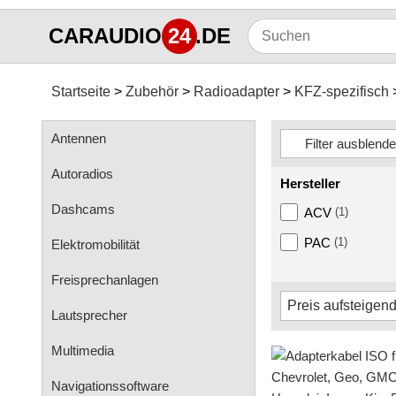
CARAUDIO
24
.DE
Startseite
Zubehör
Radioadapter
KFZ-spezifisch
Antennen
Autoradios
Hersteller
Dashcams
ACV
(1)
PAC
(1)
Elektromobilität
Freisprechanlagen
Lautsprecher
Multimedia
Navigationssoftware