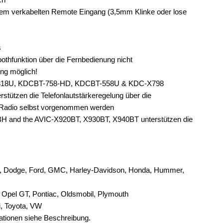
em verkabelten Remote Eingang (3,5mm Klinke oder lose
s
oothfunktion über die Fernbedienung nicht
ng möglich!
BT318U, KDCBT-758-HD, KDCBT-558U & KDC-X798
rstützen die Telefonlautstärkeregelung über die
m Radio selbst vorgenommen werden
H and the AVIC-X920BT, X930BT, X940BT unterstützen die
ler, Dodge, Ford, GMC, Harley-Davidson, Honda, Hummer,
ry, Opel GT, Pontiac, Oldsmobil, Plymouth
i, Toyota, VW
mationen siehe Beschreibung.