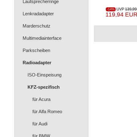
Lautsprecherringe
UVP
139,99
-14%
Lenkradadapter
119,94 EUR
Marderschutz
Multimediainterface
Parkscheiben
Radioadapter
ISO-Einspeisung
KFZ-spezifisch
für Acura
für Alfa Romeo
für Audi
für BMW