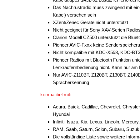
Das Nachrüstradio muss zwingend mit ein
Kabel) versehen sein
XZent/Zenec Geräte nicht unterstützt
Nicht geeignet für Sony XAV-Serien Radio
Clarion Modell CZ500 unterstützt die Bluet
Pioneer AVIC-Fxxx keine Senderspeicheru
Nicht kompatible mit KDC-X598, KDC-
Pioneer Radios mit Bluetooth Funktion unte
Lenkradfernbedienung nicht. Kann nur a
Nur AVIC-Z110BT, Z120BT, Z130BT, Z140B
Spracherkennung
kompatibel mit:
Acura, Buick, Cadillac, Chevrolet, Chrys
Hyundai
Infiniti, Isuzu, Kia, Lexus, Lincoln, Mercu
RAM, Saab, Saturn, Scion, Subaru, Suzuk
Die vollständige Liste sowie weitere Infor