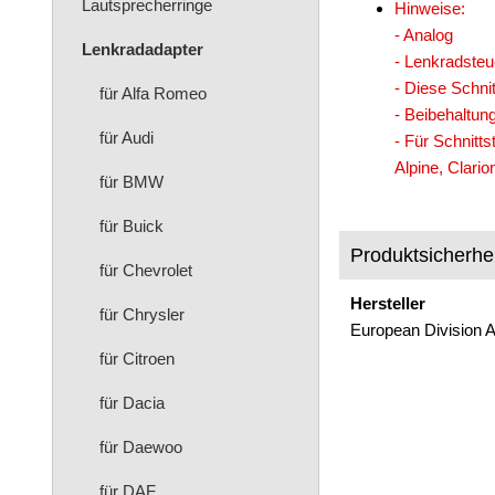
Lautsprecherringe
Hinweise:
- Analog
Lenkradadapter
- Lenkradsteu
- Diese Schnit
für Alfa Romeo
- Beibehaltun
für Audi
- Für Schnitt
Alpine, Clari
für BMW
für Buick
Produktsicherhei
für Chevrolet
Hersteller
für Chrysler
European Division 
für Citroen
für Dacia
für Daewoo
für DAF