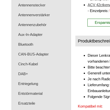
ACV 42ctkenw
Antennenstecker
- Einzelpreis:
Antennenverstärker
Ersparni
Antennenzubehör
Aux-In-Adapter
Produktbeschre
Bluetooth
CAN-BUS-Adapter
Dieser Lenkra
vorhandenen 
Cinch-Kabel
Bitte beachte
Generell unter
DAB+
Je nach Radi
Entriegelung
Lieferumfang:
Einbauanleitu
Entstörmaterial
Folgende Sign
Ersatzteile
Kompatibel mit: