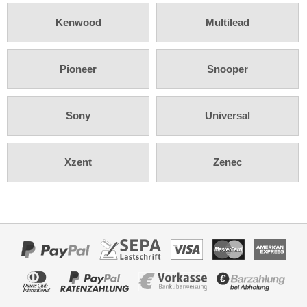
Rückfahrsysteme
Kenwood
Multilead
Soundprozessoren
Subwoofer
Pioneer
Snooper
Verstärker
Zubehör
Sony
Universal
Aktivsystemadapter
Xzent
Zenec
Antennenadapter
Antennenkabel
Antennensplitter
Antennenstab
Antennenstecker
Antennenverstärker