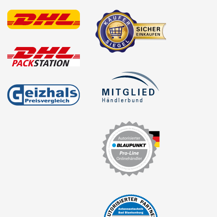
Freischaltmodule
Freisprechadapter
Frequenzweichen
Handyhalterungen
iPod
kabellos Laden
Lautsprecheradapter
Lautsprechereinbauset
Lautsprecherkabel
Lautsprecherringe
Lenkradadapter