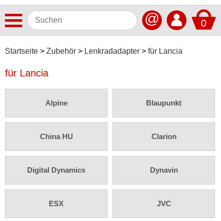
@
0
Antennen
Startseite
Zubehör
Lenkradadapter
für Lancia
Autoradios
für Lancia
Dashcams
Alpine
Blaupunkt
Elektromobilität
Freisprechanlagen
China HU
Clarion
Lautsprecher
Multimedia
Digital Dynamics
Dynavin
Navigationssoftware
Navigationssysteme
ESX
JVC