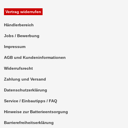
Antennenzubehör
Vertrag widerrufen
Aux-In-Adapter
Händlerbereich
Bluetooth
Jobs / Bewerbung
CAN-BUS-Adapter
Impressum
Cinch-Kabel
AGB und Kundeninformationen
DAB+
Widerrufsrecht
Entriegelung
Zahlung und Versand
Datenschutzerklärung
Entstörmaterial
Service / Einbautipps / FAQ
Ersatzteile
Hinweise zur Batterieentsorgung
Fahrzeughalter
Barrierefreiheitserklärung
Fernbedienungen