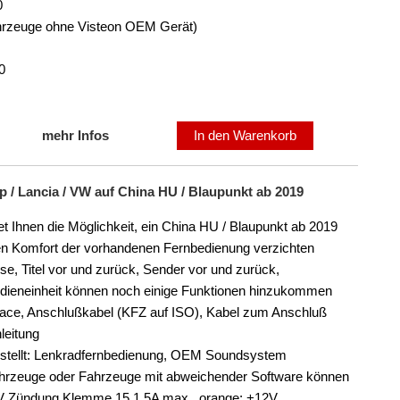
0
Fahrzeuge ohne Visteon OEM Gerät)
0
mehr Infos
In den Warenkorb
p / Lancia / VW auf China HU / Blaupunkt ab 2019
t Ihnen die Möglichkeit, ein China HU / Blaupunkt ab 2019
den Komfort der vorhandenen Fernbedienung verzichten
ise, Titel vor und zurück, Sender vor und zurück,
edieneinheit können noch einige Funktionen hinzukommen
face, Anschlußkabel (KFZ auf ISO), Kabel zum Anschluß
leitung
estellt: Lenkradfernbedienung, OEM Soundsystem
tfahrzeuge oder Fahrzeuge mit abweichender Software können
12V Zündung Klemme 15 1,5A max., orange: +12V