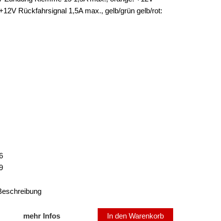
12V Rückfahrsignal 1,5A max., gelb/grün gelb/rot:
6
9
 Beschreibung
mehr Infos
In den Warenkorb