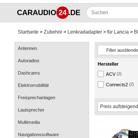
CARAUDIO
24
.DE
Startseite
Zubehör
Lenkradadapter
für Lancia
B
Antennen
Autoradios
Hersteller
Dashcams
ACV
(2)
Connects2
(2)
Elektromobilität
Freisprechanlagen
Lautsprecher
Multimedia
Navigationssoftware