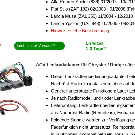
Alfa Romeo Spider (939) 01/2007 - 10/201
Fiat Stilo (ZAF 192) 02/2003 - 01/2008 (
Lancia Musa (ZAL 350) 11/2004 - 12/2010
Lancia Ypsilon (UAL 843) 10/2006 - 08/201
Hinweise siehe Beschreibung
Lieferzeit:
*
kostenloser Versand
**
1-3 Tage
**
ACV Lenkradadapter für Chrysler / Dodge / Jee
Dieser Lenkradfernbedienungsadapter biete
Nachrüst-Radio zu installieren, ohne auf 
Generell unterstützte Funktionen: Laut / Le
Je nach Radiomodell und / oder Lenkradb
Lieferumfang: Lenkradfernbedienungsinter
ans Nachrüst-Radio (Remote in), Einbauan
Folgende Signale werden zur Verfügung g
Faderfunktion nicht unterstützt; Reimpor
in Funktionen inkompatibel sein; rosa: +