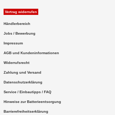
Antennenzubehör
Vertrag widerrufen
Aux-In-Adapter
Händlerbereich
Bluetooth
Jobs / Bewerbung
CAN-BUS-Adapter
Impressum
Cinch-Kabel
AGB und Kundeninformationen
DAB+
Widerrufsrecht
Entriegelung
Zahlung und Versand
Entstörmaterial
Datenschutzerklärung
Ersatzteile
Service / Einbautipps / FAQ
Hinweise zur Batterieentsorgung
Fahrzeughalter
Barrierefreiheitserklärung
Fernbedienungen