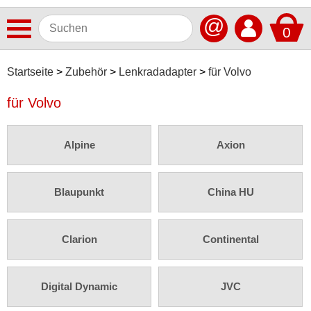
@
0
Antennen
Startseite
Zubehör
Lenkradadapter
für Volvo
Autoradios
für Volvo
Dashcams
Alpine
Axion
Elektromobilität
Freisprechanlagen
Blaupunkt
China HU
Lautsprecher
Multimedia
Clarion
Continental
Navigationssoftware
Navigationssysteme
Digital Dynamic
JVC