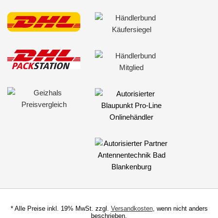
Freischaltmodule
Freisprechadapter
Frequenzweichen
Handyhalterungen
iPod
kabellos Laden
Lautsprecheradapter
Lautsprechereinbauset
Lautsprecherkabel
Lautsprecherringe
Lenkradadapter
* Alle Preise inkl. 19% MwSt. zzgl.
Versandkosten
, wenn nicht anders
beschrieben.