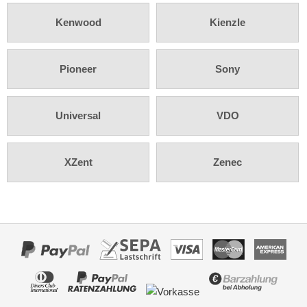
Rückfahrsysteme
Kenwood
Kienzle
Soundprozessoren
Subwoofer
Pioneer
Sony
Verstärker
Zubehör
Universal
VDO
Aktivsystemadapter
XZent
Zenec
Antennenadapter
Antennenkabel
Antennensplitter
Antennenstab
Antennenstecker
Antennenverstärker