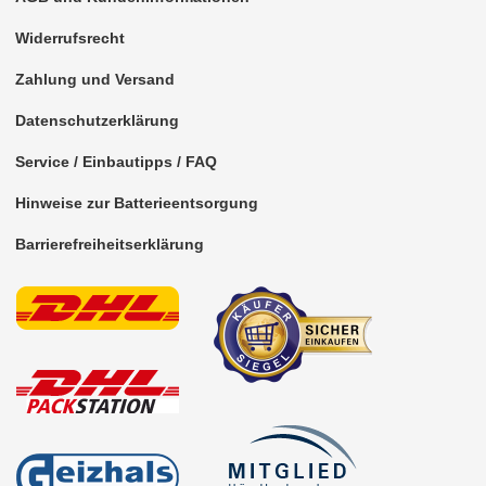
Widerrufsrecht
Antennenzubehör
Zahlung und Versand
Aux-In-Adapter
Datenschutzerklärung
Bluetooth
Service / Einbautipps / FAQ
CAN-BUS-Adapter
Hinweise zur Batterieentsorgung
Cinch-Kabel
Barrierefreiheitserklärung
DAB+
Entriegelung
Entstörmaterial
Ersatzteile
Fahrzeughalter
Fernbedienungen