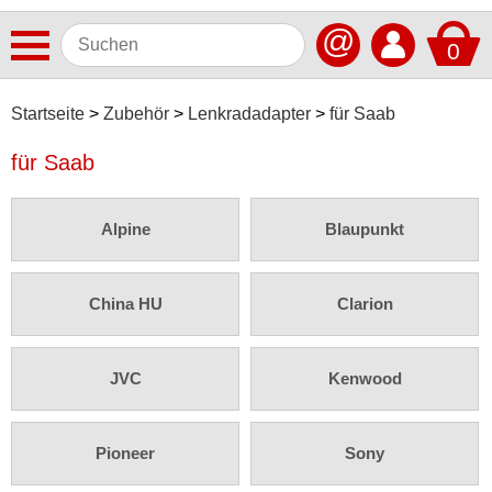
@
0
Antennen
Startseite
Zubehör
Lenkradadapter
für Saab
Autoradios
für Saab
Dashcams
Alpine
Blaupunkt
Elektromobilität
Freisprechanlagen
China HU
Clarion
Lautsprecher
Multimedia
JVC
Kenwood
Navigationssoftware
Navigationssysteme
Pioneer
Sony