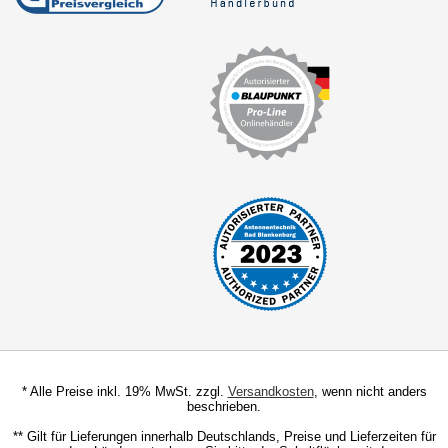
Freischaltmodule
Freisprechadapter
Frequenzweichen
Handyhalterungen
iPod
kabellos Laden
Lautsprecheradapter
Lautsprechereinbauset
Lautsprecherkabel
Lautsprecherringe
* Alle Preise inkl. 19% MwSt. zzgl.
Versandkosten
, wenn nicht anders
beschrieben.
Lenkradadapter
** Gilt für Lieferungen innerhalb Deutschlands, Preise und Lieferzeiten für