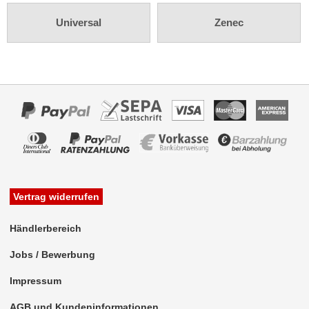
Rückfahrsysteme
Universal
Zenec
Soundprozessoren
Subwoofer
Verstärker
Zubehör
Aktivsystemadapter
Antennenadapter
Antennenkabel
Vertrag widerrufen
Antennensplitter
Händlerbereich
Antennenstab
Jobs / Bewerbung
Antennenstecker
Impressum
Antennenverstärker
AGB und Kundeninformationen