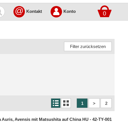
@
Kontakt
Konto
0
1
>
2
 Auris, Avensis mit Matsushita auf China HU - 42-TY-001