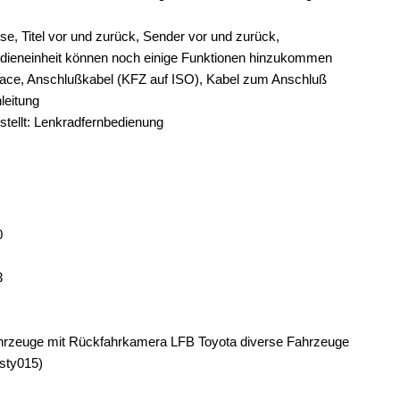
ise, Titel vor und zurück, Sender vor und zurück,
edieneinheit können noch einige Funktionen hinzukommen
face, Anschlußkabel (KFZ auf ISO), Kabel zum Anschluß
leitung
tellt: Lenkradfernbedienung
0
3
Fahrzeuge mit Rückfahrkamera LFB Toyota diverse Fahrzeuge
2sty015)