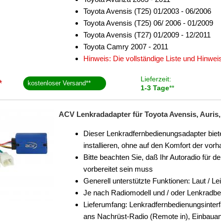
Toyota Avensis (T25) 01/2003 - 06/2006
Toyota Avensis (T25) 06/ 2006 - 01/2009
Toyota Avensis (T27) 01/2009 - 12/2011
Toyota Camry 2007 - 2011
Hinweis: Die vollständige Liste und Hinwe
Lieferzeit:
*
kostenloser Versand
**
1-3 Tage
**
ACV Lenkradadapter für Toyota Avensis, Auris, 
Dieser Lenkradfernbedienungsadapter biete
installieren, ohne auf den Komfort der v
Bitte beachten Sie, daß Ihr Autoradio für 
vorbereitet sein muss
Generell unterstützte Funktionen: Laut / Le
Je nach Radiomodell und / oder Lenkradb
Lieferumfang: Lenkradfernbedienungsinter
ans Nachrüst-Radio (Remote in), Einbauan