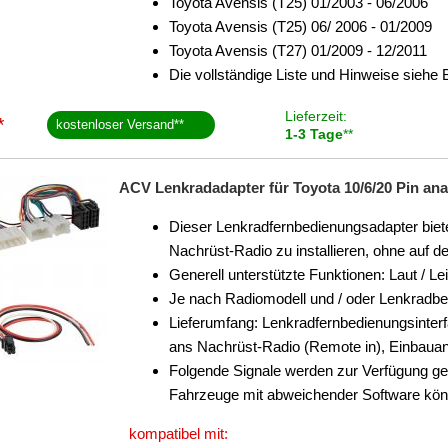
Toyota Avensis (T25) 01/2003 - 06/2006
Toyota Avensis (T25) 06/ 2006 - 01/2009
Toyota Avensis (T27) 01/2009 - 12/2011
Die vollständige Liste und Hinweise siehe
Lieferzeit:
*
kostenloser Versand
**
1-3 Tage
**
ACV Lenkradadapter für Toyota 10/6/20 Pin ana
Dieser Lenkradfernbedienungsadapter biete
Nachrüst-Radio zu installieren, ohne auf 
Generell unterstützte Funktionen: Laut / Le
Je nach Radiomodell und / oder Lenkradb
Lieferumfang: Lenkradfernbedienungsinter
ans Nachrüst-Radio (Remote in), Einbauan
Folgende Signale werden zur Verfügung ge
Fahrzeuge mit abweichender Software könn
kompatibel mit: