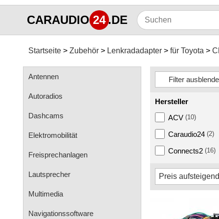
CARAUDIO
24
.DE
Startseite
Zubehör
Lenkradadapter
für Toyota
C
Antennen
Autoradios
Hersteller
Dashcams
ACV
(10)
Caraudio24
(2)
Elektromobilität
Connects2
(16)
Freisprechanlagen
Lautsprecher
Multimedia
Navigationssoftware