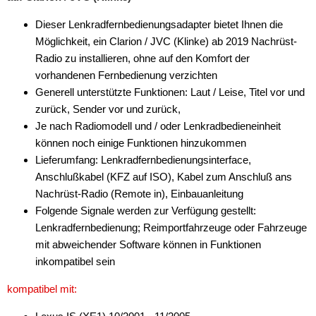
Dieser Lenkradfernbedienungsadapter bietet Ihnen die
für Mitsubishi
Möglichkeit, ein Clarion / JVC (Klinke) ab 2019 Nachrüst-
für Nissan
Radio zu installieren, ohne auf den Komfort der
vorhandenen Fernbedienung verzichten
für Oldsmobil
Generell unterstützte Funktionen: Laut / Leise, Titel vor und
zurück, Sender vor und zurück,
für Opel
Je nach Radiomodell und / oder Lenkradbedieneinheit
für Peugeot
können noch einige Funktionen hinzukommen
Lieferumfang: Lenkradfernbedienungsinterface,
für Pointiac
Anschlußkabel (KFZ auf ISO), Kabel zum Anschluß ans
Nachrüst-Radio (Remote in), Einbauanleitung
für Porsche
Folgende Signale werden zur Verfügung gestellt:
für Renault
Lenkradfernbedienung; Reimportfahrzeuge oder Fahrzeuge
mit abweichender Software können in Funktionen
für Rover
inkompatibel sein
für Saab
kompatibel mit:
für Saturn