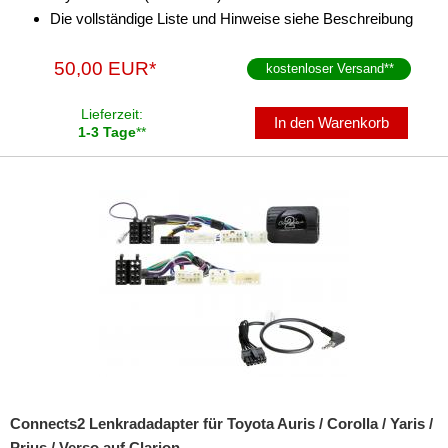
Parkscheiben
Die vollständige Liste und Hinweise siehe Beschreibung
Radioadapter
50,00 EUR*
kostenloser Versand
**
Radioblenden
Lieferzeit:
In den Warenkorb
Radioeinbausets
1-3 Tage
**
Radiorahmen
SD-Adapter
Stromversorgung
Subwoofer-Zubehör
USB-Adapter
Verstärker-Zubehör
Vorverstärkeradapter
Connects2 Lenkradadapter für Toyota Auris / Corolla / Yaris /
Wechsler-Zubehör
Prius / Verso auf Clarion