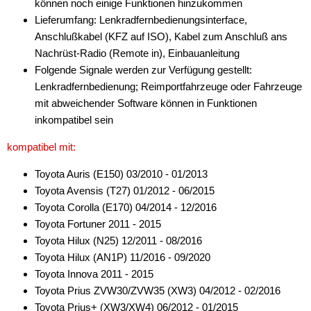
können noch einige Funktionen hinzukommen
Sony
Lieferumfang: Lenkradfernbedienungsinterface,
Anschlußkabel (KFZ auf ISO), Kabel zum Anschluß ans
Universal
Nachrüst-Radio (Remote in), Einbauanleitung
VDO
Folgende Signale werden zur Verfügung gestellt:
Lenkradfernbedienung; Reimportfahrzeuge oder Fahrzeuge
XZent
mit abweichender Software können in Funktionen
inkompatibel sein
Zenec
kompatibel mit:
für Valtra
Toyota Auris (E150) 03/2010 - 01/2013
für Volvo
Toyota Avensis (T27) 01/2012 - 06/2015
für VW
Toyota Corolla (E170) 04/2014 - 12/2016
Toyota Fortuner 2011 - 2015
Universal
Toyota Hilux (N25) 12/2011 - 08/2016
Toyota Hilux (AN1P) 11/2016 - 09/2020
Marderschutz
Toyota Innova 2011 - 2015
Multimediainterface
Toyota Prius ZVW30/ZVW35 (XW3) 04/2012 - 02/2016
Toyota Prius+ (XW3/XW4) 06/2012 - 01/2015