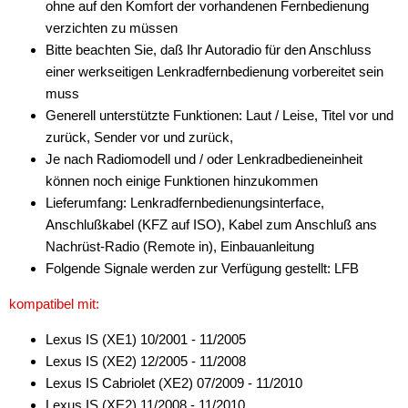
ohne auf den Komfort der vorhandenen Fernbedienung
verzichten zu müssen
Antennenzubehör
Bitte beachten Sie, daß Ihr Autoradio für den Anschluss
Aux-In-Adapter
einer werkseitigen Lenkradfernbedienung vorbereitet sein
muss
Bluetooth
Generell unterstützte Funktionen: Laut / Leise, Titel vor und
zurück, Sender vor und zurück,
CAN-BUS-Adapter
Je nach Radiomodell und / oder Lenkradbedieneinheit
Cinch-Kabel
können noch einige Funktionen hinzukommen
Lieferumfang: Lenkradfernbedienungsinterface,
DAB+
Anschlußkabel (KFZ auf ISO), Kabel zum Anschluß ans
Nachrüst-Radio (Remote in), Einbauanleitung
Entriegelung
Folgende Signale werden zur Verfügung gestellt: LFB
Entstörmaterial
kompatibel mit:
Ersatzteile
Lexus IS (XE1) 10/2001 - 11/2005
Fahrzeughalter
Lexus IS (XE2) 12/2005 - 11/2008
Lexus IS Cabriolet (XE2) 07/2009 - 11/2010
Fernbedienungen
Lexus IS (XE2) 11/2008 - 11/2010