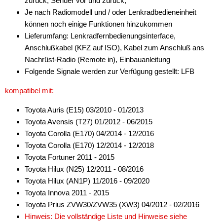
zurück, Sender vor und zurück,
für Fiat
Je nach Radiomodell und / oder Lenkradbedieneinheit
können noch einige Funktionen hinzukommen
für Ford
Lieferumfang: Lenkradfernbedienungsinterface,
für General Motors
Anschlußkabel (KFZ auf ISO), Kabel zum Anschluß ans
Nachrüst-Radio (Remote in), Einbauanleitung
für Honda
Folgende Signale werden zur Verfügung gestellt: LFB
für Hummer
kompatibel mit:
für Hyundai
Toyota Auris (E15) 03/2010 - 01/2013
Toyota Avensis (T27) 01/2012 - 06/2015
für Isuzu
Toyota Corolla (E170) 04/2014 - 12/2016
für Iveco
Toyota Corolla (E170) 12/2014 - 12/2018
Toyota Fortuner 2011 - 2015
für Jaguar
Toyota Hilux (N25) 12/2011 - 08/2016
Toyota Hilux (AN1P) 11/2016 - 09/2020
für Jeep
Toyota Innova 2011 - 2015
für John Deere
Toyota Prius ZVW30/ZVW35 (XW3) 04/2012 - 02/2016
Hinweis: Die vollständige Liste und Hinweise siehe