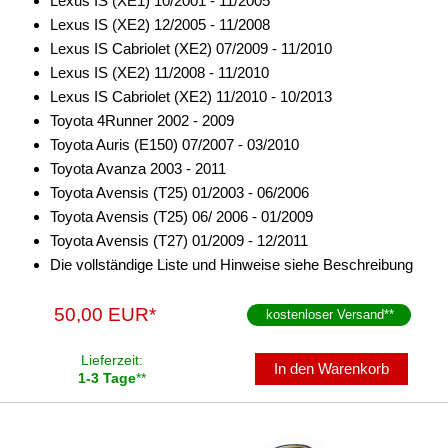
Lexus IS (XE1) 10/2001 - 11/2005
Lexus IS (XE2) 12/2005 - 11/2008
für Scania
Lexus IS Cabriolet (XE2) 07/2009 - 11/2010
für Seat
Lexus IS (XE2) 11/2008 - 11/2010
Lexus IS Cabriolet (XE2) 11/2010 - 10/2013
für Skoda
Toyota 4Runner 2002 - 2009
Toyota Auris (E150) 07/2007 - 03/2010
für Smart
Toyota Avanza 2003 - 2011
für SsangYong
Toyota Avensis (T25) 01/2003 - 06/2006
Toyota Avensis (T25) 06/ 2006 - 01/2009
für Subaru
Toyota Avensis (T27) 01/2009 - 12/2011
Die vollständige Liste und Hinweise siehe Beschreibung
für Suzuki
für Toyota
50,00 EUR*
kostenloser Versand
**
Alpine
Lieferzeit:
In den Warenkorb
1-3 Tage
**
Axion
Blaupunkt