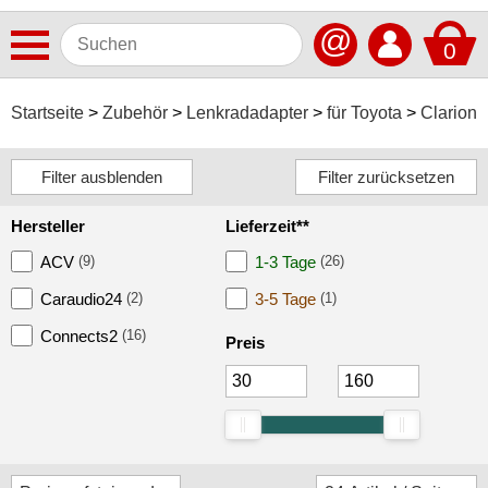
@
0
Antennen
Startseite
Zubehör
Lenkradadapter
für Toyota
Clarion
Autoradios
Dashcams
Hersteller
Lieferzeit**
Elektromobilität
ACV
(9)
1-3 Tage
(26)
Freisprechanlagen
Caraudio24
(2)
3-5 Tage
(1)
Lautsprecher
Connects2
(16)
Preis
Multimedia
Navigationssoftware
Navigationssysteme