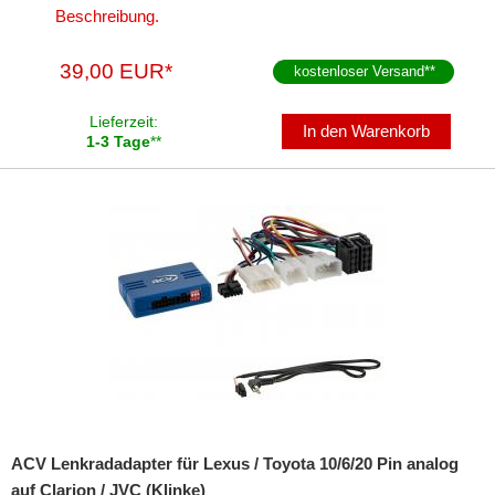
für KIA
Beschreibung.
für Lancia
39,00 EUR*
kostenloser Versand
**
für Land Rover
Lieferzeit:
In den Warenkorb
für Lexus
1-3 Tage
**
für Lincoln
für MAN
für Massey Ferguson
für Mazda
für Mercedes
für Mercury
für MG
ACV Lenkradadapter für Lexus / Toyota 10/6/20 Pin analog
auf Clarion / JVC (Klinke)
für Mini