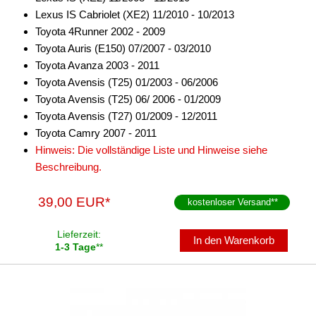
Lexus IS Cabriolet (XE2) 11/2010 - 10/2013
Freischaltmodule
Toyota 4Runner 2002 - 2009
Freisprechadapter
Toyota Auris (E150) 07/2007 - 03/2010
Toyota Avanza 2003 - 2011
Frequenzweichen
Toyota Avensis (T25) 01/2003 - 06/2006
Toyota Avensis (T25) 06/ 2006 - 01/2009
Handyhalterungen
Toyota Avensis (T27) 01/2009 - 12/2011
iPod
Toyota Camry 2007 - 2011
Hinweis: Die vollständige Liste und Hinweise siehe
kabellos Laden
Beschreibung.
Lautsprecheradapter
39,00 EUR*
kostenloser Versand
**
Lautsprechereinbauset
Lieferzeit:
In den Warenkorb
Lautsprecherkabel
1-3 Tage
**
Lautsprecherringe
Lenkradadapter