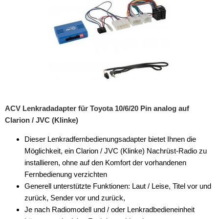
China HU
Clarion
Continental
Digital Dynamics
ESX
JVC
ACV Lenkradadapter für Toyota 10/6/20 Pin analog auf
Clarion / JVC (Klinke)
Kenwood
Dieser Lenkradfernbedienungsadapter bietet Ihnen die
Kienzle
Möglichkeit, ein Clarion / JVC (Klinke) Nachrüst-Radio zu
installieren, ohne auf den Komfort der vorhandenen
Multilead
Fernbedienung verzichten
Generell unterstützte Funktionen: Laut / Leise, Titel vor und
Pioneer
zurück, Sender vor und zurück,
Snooper
Je nach Radiomodell und / oder Lenkradbedieneinheit