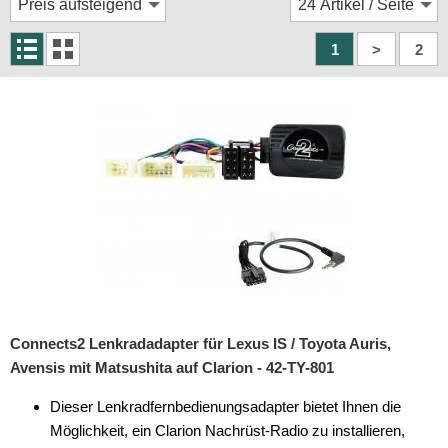
Rückfahrsysteme
Soundprozessoren
1
>
2
Subwoofer
Verstärker
Zubehör
Aktivsystemadapter
Antennenadapter
Antennenkabel
Antennensplitter
Connects2 Lenkradadapter für Lexus IS / Toyota Auris,
Antennenstab
Avensis mit Matsushita auf Clarion - 42-TY-801
Antennenstecker
Dieser Lenkradfernbedienungsadapter bietet Ihnen die
Möglichkeit, ein Clarion Nachrüst-Radio zu installieren,
Antennenverstärker