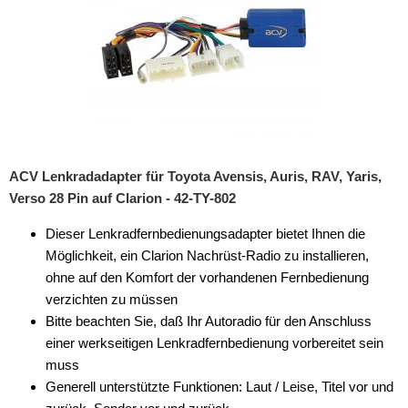
für Alfa Romeo
für Audi
für BMW
für Buick
für Chevrolet
ACV Lenkradadapter für Toyota Avensis, Auris, RAV, Yaris,
Verso 28 Pin auf Clarion - 42-TY-802
für Chrysler
Dieser Lenkradfernbedienungsadapter bietet Ihnen die
für Citroen
Möglichkeit, ein Clarion Nachrüst-Radio zu installieren,
für Dacia
ohne auf den Komfort der vorhandenen Fernbedienung
verzichten zu müssen
für Daewoo
Bitte beachten Sie, daß Ihr Autoradio für den Anschluss
einer werkseitigen Lenkradfernbedienung vorbereitet sein
für DAF
muss
für Dodge
Generell unterstützte Funktionen: Laut / Leise, Titel vor und