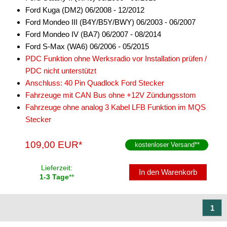
Zündungssignal
Ford Kuga (DM2) 06/2008 - 12/2012
Ford Mondeo III (B4Y/B5Y/BWY) 06/2003 - 06/2007
für General Motors
Ford Mondeo IV (BA7) 06/2007 - 08/2014
Ford S-Max (WA6) 06/2006 - 05/2015
für Honda
PDC Funktion ohne Werksradio vor Installation prüfen /
für Hyundai
PDC nicht unterstützt
Anschluss: 40 Pin Quadlock Ford Stecker
für Iveco
Fahrzeuge mit CAN Bus ohne +12V Zündungsstom
Fahrzeuge ohne analog 3 Kabel LFB Funktion im MQS
für Jeep
Stecker
für John Deere
109,00 EUR*
kostenloser Versand
**
für KIA
Lieferzeit:
für Lamborghini
In den Warenkorb
1-3 Tage
**
für Lancia
1
für Land Rover