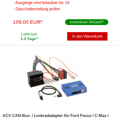
- Ausgänge sind belastbar bis 1A
für Dodge
- Dipschalterstellung prüfen
für Fiat
109,00 EUR*
kostenloser Versand
**
für Ford
Lieferzeit:
In den Warenkorb
1-3 Tage
**
alle Signale
alle Signale + LFB
Alpine
Axion
Blaupunkt
China HU
Clarion
Continental
ACV CAN-Bus- / Lenkradadapter für Ford Focus / C-Max /