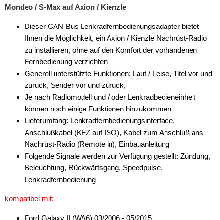
Mondeo / S-Max auf Axion / Kienzle
Digital Dynamic
Dieser CAN-Bus Lenkradfernbedienungsadapter bietet
JVC
Ihnen die Möglichkeit, ein Axion / Kienzle Nachrüst-Radio
Kenwood
zu installieren, ohne auf den Komfort der vorhandenen
Fernbedienung verzichten
Kienzle
Generell unterstützte Funktionen: Laut / Leise, Titel vor und
zurück, Sender vor und zurück,
Multilead
Je nach Radiomodell und / oder Lenkradbedieneinheit
Pioneer
können noch einige Funktionen hinzukommen
Lieferumfang: Lenkradfernbedienungsinterface,
Sony
Anschlußkabel (KFZ auf ISO), Kabel zum Anschluß ans
Nachrüst-Radio (Remote in), Einbauanleitung
VDO
Folgende Signale werden zur Verfügung gestellt: Zündung,
XZent
Beleuchtung, Rückwärtsgang, Speedpulse,
Lenkradfernbedienung
Zenec
kompatibel mit:
Tachosignal
Ford Galaxy II (WA6) 03/2006 - 05/2015