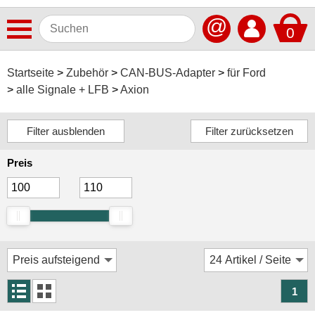
@
0
Antennen
Startseite
Zubehör
CAN-BUS-Adapter
für Ford
alle Signale + LFB
Axion
Autoradios
Dashcams
Elektromobilität
Preis
Freisprechanlagen
Lautsprecher
Multimedia
Navigationssoftware
Navigationssysteme
1