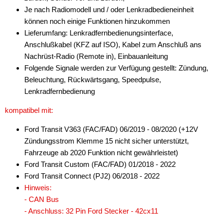
Je nach Radiomodell und / oder Lenkradbedieneinheit
Antennenzubehör
können noch einige Funktionen hinzukommen
Lieferumfang: Lenkradfernbedienungsinterface,
Aux-In-Adapter
Anschlußkabel (KFZ auf ISO), Kabel zum Anschluß ans
Nachrüst-Radio (Remote in), Einbauanleitung
Bluetooth
Folgende Signale werden zur Verfügung gestellt: Zündung,
CAN-BUS-Adapter
Beleuchtung, Rückwärtsgang, Speedpulse,
Lenkradfernbedienung
für Alfa Romeo
kompatibel mit:
für Audi
Ford Transit V363 (FAC/FAD) 06/2019 - 08/2020 (+12V
für BMW
Zündungsstrom Klemme 15 nicht sicher unterstützt,
Fahrzeuge ab 2020 Funktion nicht gewährleistet)
für Chevrolet
Ford Transit Custom (FAC/FAD) 01/2018 - 2022
für Chrysler
Ford Transit Connect (PJ2) 06/2018 - 2022
Hinweis:
für Citroen
- CAN Bus
- Anschluss: 32 Pin Ford Stecker - 42cx11
für DAF