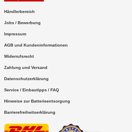
Antennenzubehör
Händlerbereich
Aux-In-Adapter
Jobs / Bewerbung
Impressum
Bluetooth
AGB und Kundeninformationen
CAN-BUS-Adapter
Widerrufsrecht
für Alfa Romeo
Zahlung und Versand
für Audi
Datenschutzerklärung
für BMW
Service / Einbautipps / FAQ
für Chevrolet
Hinweise zur Batterieentsorgung
für Chrysler
Barrierefreiheitserklärung
für Citroen
für DAF