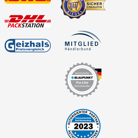
für Dodge
für Fiat
für Ford
für General Motors
für Honda
für Hyundai
für Iveco
für Jeep
alle Signale
alle Signale+LFB
Tachosignal