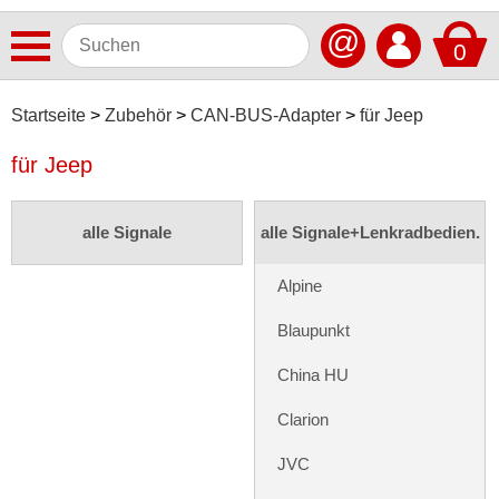
@
0
Antennen
Startseite
Zubehör
CAN-BUS-Adapter
für Jeep
Autoradios
für Jeep
Dashcams
alle Signale
alle Signale+Lenkradbedien.
Elektromobilität
Freisprechanlagen
Alpine
Lautsprecher
Blaupunkt
Multimedia
China HU
Navigationssoftware
Clarion
Navigationssysteme
JVC