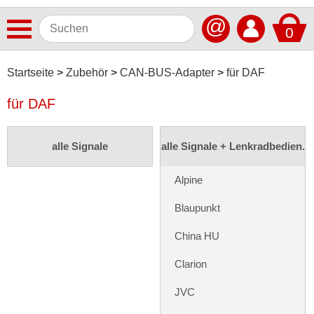
@
0
Antennen
Startseite
Zubehör
CAN-BUS-Adapter
für DAF
Autoradios
für DAF
Dashcams
alle Signale
alle Signale + Lenkradbedien.
Elektromobilität
Freisprechanlagen
Alpine
Lautsprecher
Blaupunkt
Multimedia
China HU
Navigationssoftware
Clarion
Navigationssysteme
JVC