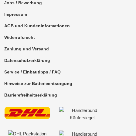
Jobs / Bewerbung
Antennenzubehör
Impressum
Aux-In-Adapter
AGB und Kundeninformationen
Bluetooth
Widerrufsrecht
CAN-BUS-Adapter
Zahlung und Versand
für Alfa Romeo
Datenschutzerklärung
für Audi
Service / Einbautipps / FAQ
Hinweise zur Batterieentsorgung
für BMW
Barrierefreiheitserklärung
für Chevrolet
für Chrysler
für Citroen
für DAF