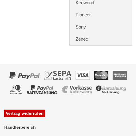
Rückfahrsysteme
Kenwood
Soundprozessoren
Pioneer
Subwoofer
Sony
Verstärker
Zenec
Zubehör
Aktivsystemadapter
Antennenadapter
Antennenkabel
Antennensplitter
Antennenstab
Vertrag widerrufen
Antennenstecker
Händlerbereich
Antennenverstärker