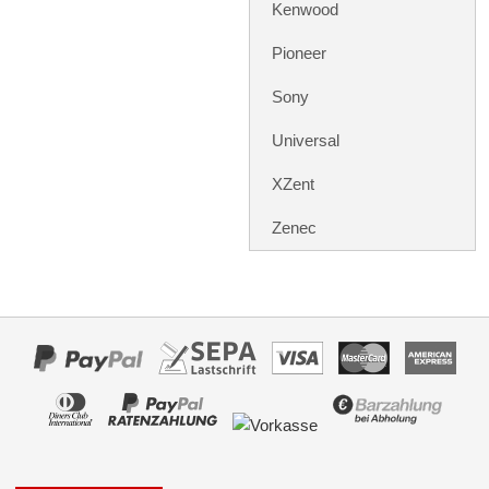
Rückfahrsysteme
Kenwood
Soundprozessoren
Pioneer
Subwoofer
Sony
Verstärker
Universal
Zubehör
XZent
Aktivsystemadapter
Zenec
Antennenadapter
Antennenkabel
Antennensplitter
Antennenstab
Antennenstecker
Antennenverstärker