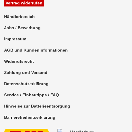
Vertrag widerrufen
Antennenzubehör
Händlerbereich
Aux-In-Adapter
Jobs / Bewerbung
Bluetooth
Impressum
CAN-BUS-Adapter
AGB und Kundeninformationen
für Alfa Romeo
Widerrufsrecht
für Audi
Zahlung und Versand
für BMW
Datenschutzerklärung
für Chevrolet
Service / Einbautipps / FAQ
alle Signale
Hinweise zur Batterieentsorgung
alle Signale + LFB
Barrierefreiheitserklärung
für Chrysler