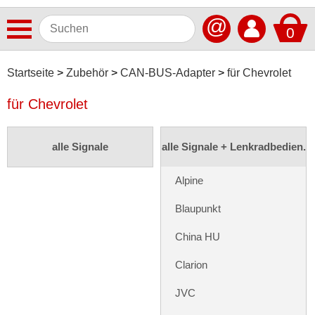
@
0
Antennen
Startseite
Zubehör
CAN-BUS-Adapter
für Chevrolet
Autoradios
für Chevrolet
Dashcams
alle Signale
alle Signale + Lenkradbedien.
Elektromobilität
Freisprechanlagen
Alpine
Lautsprecher
Blaupunkt
Multimedia
China HU
Navigationssoftware
Clarion
Navigationssysteme
JVC