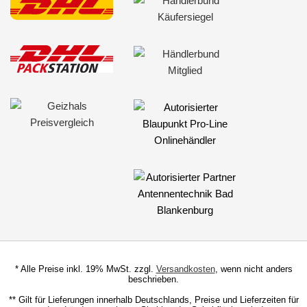
für Citroen
für DAF
für Dodge
für Fiat
für Ford
für General Motors
für Honda
für Hyundai
für Iveco
für Jeep
* Alle Preise inkl. 19% MwSt. zzgl.
Versandkosten
, wenn nicht anders
beschrieben.
für John Deere
** Gilt für Lieferungen innerhalb Deutschlands, Preise und Lieferzeiten für