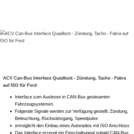
Rückfahrsysteme
Soundprozessoren
Subwoofer
Verstärker
Zubehör
Aktivsystemadapter
Antennenadapter
ACV Can-Bus Interface Quadlock - Zündung, Tacho - Fakra
auf ISO für Ford
Antennenkabel
Interface zum Auslesen in CAN-Bus gesteuerten
Antennensplitter
Fahrzeugsystemen
Antennenstab
Folgende Signale werden zur Verfügung gestellt: Zündung,
Beleuchtung, Rückwärtsgang, Speedpulse
Antennenstecker
ermöglicht den Einbau eines Autoradios mit ISO Anschluss
Das Interface erzeugt ein Einschaltsignal sobald CAN-Bus
Antennenverstärker