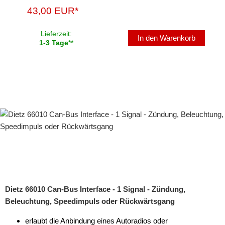
für Mini
43,00 EUR*
für Mitsubishi
Lieferzeit:
In den Warenkorb
1-3 Tage
**
für Nissan
für Opel
für Peugeot
für Porsche
für Renault
für Saab
für Scania
für Seat
Dietz 66010 Can-Bus Interface - 1 Signal - Zündung,
Beleuchtung, Speedimpuls oder Rückwärtsgang
für Skoda
erlaubt die Anbindung eines Autoradios oder