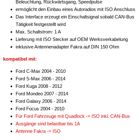
Beleuchtung, Rückwärtsgang, Speedpulse
für Jeep
ermöglicht den Einbau eines Autoradios mit ISO Anschluss
Das Interface erzeugt ein Einschaltsignal sobald CAN-Bus
für John Deere
Tätigkeit festgestellt wird
für KIA
Max. Schaltstrom: 1 A
Lieferung mit ISO Stecker auf OEM Werksverkabelung
für Lamborghini
inklusive Antennenadapter Fakra auf DIN 150 Ohm
für Lancia
kompatibel mit:
für Land Rover
Ford C-Max 2004 - 2010
Ford S-Max 2006 - 2014
für Lincoln
Ford Kuga 2008 - 2012
Ford Mondeo 2007 - 2014
für MAN
Ford Galaxy 2006 - 2014
für Mazda
Ford Focus 2004 - 2010
Für Ford Fahrzeuge mit Quadlock -> ISO inkl. CAN-Bus
für Mercedes
Ausgänge sind belastbar bis 1A
Antenne Fakra -> ISO
für Mercury