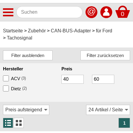
@
0
Antennen
Startseite
Zubehör
CAN-BUS-Adapter
für Ford
Tachosignal
Autoradios
Dashcams
Elektromobilität
Hersteller
Preis
Freisprechanlagen
ACV
(3)
Lautsprecher
Dietz
(2)
Multimedia
Navigationssoftware
Navigationssysteme
1