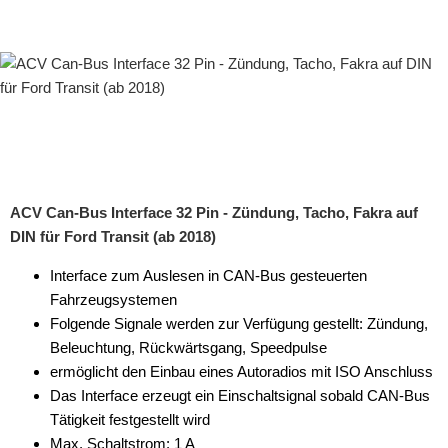
Fernbedienungen
Freischaltmodule
Freisprechadapter
Frequenzweichen
Handyhalterungen
ACV Can-Bus Interface 32 Pin - Zündung, Tacho, Fakra auf
DIN für Ford Transit (ab 2018)
iPod
Interface zum Auslesen in CAN-Bus gesteuerten
kabellos Laden
Fahrzeugsystemen
Lautsprecheradapter
Folgende Signale werden zur Verfügung gestellt: Zündung,
Beleuchtung, Rückwärtsgang, Speedpulse
Lautsprechereinbauset
ermöglicht den Einbau eines Autoradios mit ISO Anschluss
Das Interface erzeugt ein Einschaltsignal sobald CAN-Bus
Lautsprecherkabel
Tätigkeit festgestellt wird
Lautsprecherringe
Max. Schaltstrom: 1 A