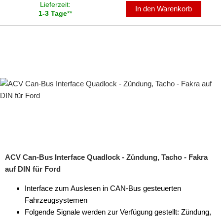
Lieferzeit:
In den Warenkorb
1-3 Tage
**
für Dodge
für Fiat
für Ford
alle Signale
alle Signale + LFB
Tachosignal
Zündungssignal
für General Motors
ACV Can-Bus Interface Quadlock - Zündung, Tacho - Fakra
auf DIN für Ford
für Honda
Interface zum Auslesen in CAN-Bus gesteuerten
für Hyundai
Fahrzeugsystemen
für Iveco
Folgende Signale werden zur Verfügung gestellt: Zündung,