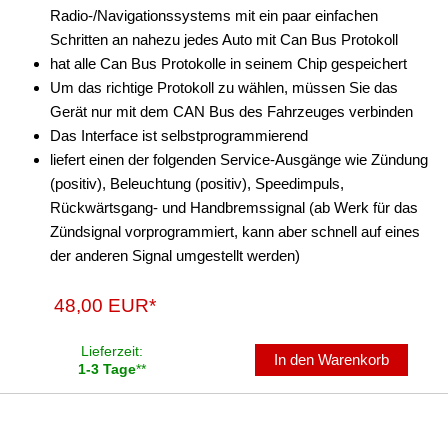
für Smart
Radio-/Navigationssystems mit ein paar einfachen
Schritten an nahezu jedes Auto mit Can Bus Protokoll
für Toyota
hat alle Can Bus Protokolle in seinem Chip gespeichert
für Valtra
Um das richtige Protokoll zu wählen, müssen Sie das
Gerät nur mit dem CAN Bus des Fahrzeuges verbinden
für Volvo
Das Interface ist selbstprogrammierend
liefert einen der folgenden Service-Ausgänge wie Zündung
für VW
(positiv), Beleuchtung (positiv), Speedimpuls,
Universal
Rückwärtsgang- und Handbremssignal (ab Werk für das
Zündsignal vorprogrammiert, kann aber schnell auf eines
Cinch-Kabel
der anderen Signal umgestellt werden)
DAB+
48,00 EUR*
Entriegelung
Lieferzeit:
In den Warenkorb
Entstörmaterial
1-3 Tage
**
Ersatzteile
Fahrzeughalter