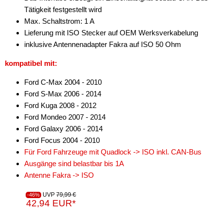
Tätigkeit festgestellt wird
Antennenzubehör
Max. Schaltstrom: 1 A
Lieferung mit ISO Stecker auf OEM Werksverkabelung
Aux-In-Adapter
inklusive Antennenadapter Fakra auf ISO 50 Ohm
Bluetooth
kompatibel mit:
CAN-BUS-Adapter
Ford C-Max 2004 - 2010
Ford S-Max 2006 - 2014
für Alfa Romeo
Ford Kuga 2008 - 2012
für Audi
Ford Mondeo 2007 - 2014
Ford Galaxy 2006 - 2014
für BMW
Ford Focus 2004 - 2010
Für Ford Fahrzeuge mit Quadlock -> ISO inkl. CAN-Bus
für Chevrolet
Ausgänge sind belastbar bis 1A
für Chrysler
Antenne Fakra -> ISO
für Citroen
UVP
79,99 €
-46%
42,94 EUR*
für DAF