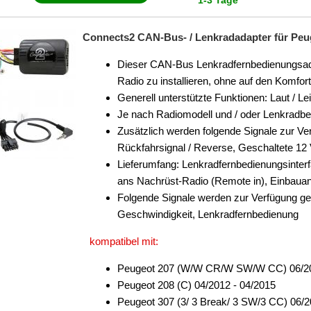
1-3 Tage
**
Connects2 CAN-Bus- / Lenkradadapter für Peugeo
Dieser CAN-Bus Lenkradfernbedienungsadapt
Radio zu installieren, ohne auf den Komfo
Generell unterstützte Funktionen: Laut / Le
Je nach Radiomodell und / oder Lenkradb
Zusätzlich werden folgende Signale zur Ver
Rückfahrsignal / Reverse, Geschaltete 12
Lieferumfang: Lenkradfernbedienungsinter
ans Nachrüst-Radio (Remote in), Einbauan
Folgende Signale werden zur Verfügung ge
Geschwindigkeit, Lenkradfernbedienung
kompatibel mit:
Peugeot 207 (W/W CR/W SW/W CC) 06/20
Peugeot 208 (C) 04/2012 - 04/2015
Peugeot 307 (3/ 3 Break/ 3 SW/3 CC) 06/2