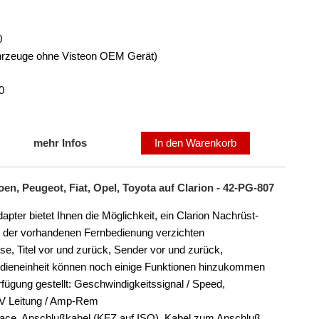
0
Fahrzeuge ohne Visteon OEM Gerät)
0
mehr Infos
In den Warenkorb
n, Peugeot, Fiat, Opel, Toyota auf Clarion - 42-PG-807
er bietet Ihnen die Möglichkeit, ein Clarion Nachrüst-
rt der vorhandenen Fernbedienung verzichten
ise, Titel vor und zurück, Sender vor und zurück,
edieneinheit können noch einige Funktionen hinzukommen
fügung gestellt: Geschwindigkeitssignal / Speed,
 V Leitung / Amp-Rem
face, Anschlußkabel (KFZ auf ISO), Kabel zum Anschluß