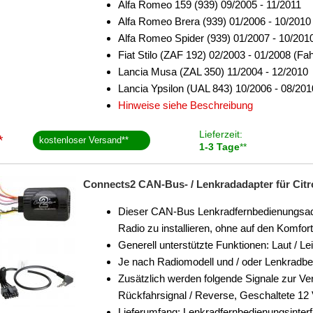
Alfa Romeo 159 (939) 09/2005 - 11/2011
Alfa Romeo Brera (939) 01/2006 - 10/2010
Alfa Romeo Spider (939) 01/2007 - 10/201
Fiat Stilo (ZAF 192) 02/2003 - 01/2008 (
Lancia Musa (ZAL 350) 11/2004 - 12/2010
Lancia Ypsilon (UAL 843) 10/2006 - 08/201
Hinweise siehe Beschreibung
Lieferzeit:
*
kostenloser Versand
**
1-3 Tage
**
Connects2 CAN-Bus- / Lenkradadapter für Citroe
Dieser CAN-Bus Lenkradfernbedienungsadapt
Radio zu installieren, ohne auf den Komfo
Generell unterstützte Funktionen: Laut / Le
Je nach Radiomodell und / oder Lenkradb
Zusätzlich werden folgende Signale zur Ver
Rückfahrsignal / Reverse, Geschaltete 12
Lieferumfang: Lenkradfernbedienungsinter