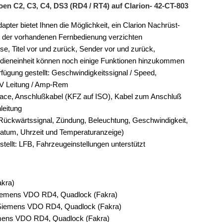
en C2, C3, C4, DS3 (RD4 / RT4) auf Clarion- 42-CT-803
er bietet Ihnen die Möglichkeit, ein Clarion Nachrüst-
rt der vorhandenen Fernbedienung verzichten
ise, Titel vor und zurück, Sender vor und zurück,
edieneinheit können noch einige Funktionen hinzukommen
fügung gestellt: Geschwindigkeitssignal / Speed,
 V Leitung / Amp-Rem
face, Anschlußkabel (KFZ auf ISO), Kabel zum Anschluß
leitung
Rückwärtssignal, Zündung, Beleuchtung, Geschwindigkeit,
Datum, Uhrzeit und Temperaturanzeige)
tellt: LFB, Fahrzeugeinstellungen unterstützt
akra)
/Siemens VDO RD4, Quadlock (Fakra)
kt/Siemens VDO RD4, Quadlock (Fakra)
emens VDO RD4, Quadlock (Fakra)