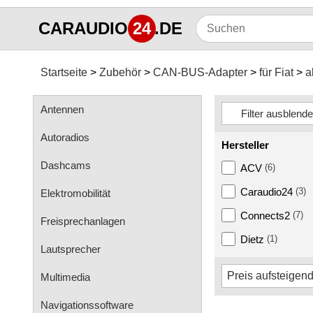
CARAUDIO
24
.DE
Startseite
Zubehör
CAN-BUS-Adapter
für Fiat
a
Antennen
Autoradios
Hersteller
Dashcams
ACV
(6)
Caraudio24
(3)
Elektromobilität
Connects2
(7)
Freisprechanlagen
Dietz
(1)
Lautsprecher
Multimedia
Navigationssoftware