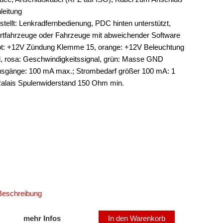
leitung
tellt: Lenkradfernbedienung, PDC hinten unterstützt,
ortfahrzeuge oder Fahrzeuge mit abweichender Software
 rot: +12V Zündung Klemme 15, orange: +12V Beleuchtung
l, rosa: Geschwindigkeitssignal, grün: Masse GND
usgänge: 100 mA max.; Strombedarf größer 100 mA: 1
Ralais Spulenwiderstand 150 Ohm min.
 Beschreibung
mehr Infos
In den Warenkorb