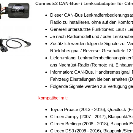
Connects2 CAN-Bus- / Lenkradadapter für Citro
Dieser CAN-Bus Lenkradfernbedienungsadapt
Radio zu installieren, ohne auf den Komfo
Generell unterstützte Funktionen: Laut / Le
Je nach Radiomodell und / oder Lenkradb
Zusätzlich werden folgende Signale zur Ver
Rückfahrsignal / Reverse, Geschaltete 12
Lieferumfang: Lenkradfernbedienungsinter
ans Nachrüst-Radio (Remote in), Einbauan
Information: CAN-Bus, Handbremssignal, 
Fahrzeug Einstellungen bleiben erhalten (
Folgende Signale werden zur Verfügung ges
kompatibel mit:
Toyota Proace (2013 - 2016), Quadlock (F
Citroen Jumpy (2007 - 2017), Blaupunkt
Citroen Berlingo (2008 - 2018), Blaupun
Citroen DS3 (2009 - 2016), Blaupunkt/Si