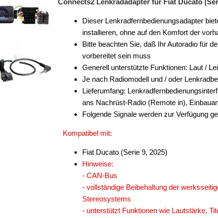
Connects2 Lenkradadapter für Fiat Ducato (Seri
Dieser Lenkradfernbedienungsadapter biete
installieren, ohne auf den Komfort der v
Bitte beachten Sie, daß Ihr Autoradio für 
vorbereitet sein muss
Generell unterstützte Funktionen: Laut / Le
Je nach Radiomodell und / oder Lenkradb
Lieferumfang: Lenkradfernbedienungsinter
ans Nachrüst-Radio (Remote in), Einbauan
Folgende Signale werden zur Verfügung ges
Kompatibel mit:
Fiat Ducato (Serie 9, 2025)
Hinweise:
- CAN-Bus
- vollständige Beibehaltung der werksseitig
Stereosystems
- unterstützt Funktionen wie Lautstärke, Ti