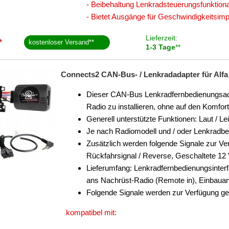
- Beibehaltung Lenkradsteuerungsfunktionali
- Bietet Ausgänge für Geschwindigkeitsi
Lieferzeit:
*
kostenloser Versand
**
1-3 Tage
**
Connects2 CAN-Bus- / Lenkradadapter für Alfa 
Dieser CAN-Bus Lenkradfernbedienungsadapt
Radio zu installieren, ohne auf den Komfo
Generell unterstützte Funktionen: Laut / Le
Je nach Radiomodell und / oder Lenkradb
Zusätzlich werden folgende Signale zur Ver
Rückfahrsignal / Reverse, Geschaltete 12
Lieferumfang: Lenkradfernbedienungsinter
ans Nachrüst-Radio (Remote in), Einbauan
Folgende Signale werden zur Verfügung ges
kompatibel mit: