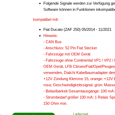
Folgende Signale werden zur Verfügung ge
Software können in Funktionen inkompatibe
kompatibel mit:
Fiat Ducato (ZAF 250) 05/2014 - 11/2021
Hinweis:
- CAN Bus
- Anschluss: 52 Pin Fiat Stecker
- Fahrzeuge mit OEM Gerät
- Fahrzeuge ohne Continental VP1 / VP2 /
OEM Gerät, LFB Citroen/Fiat/Opel/Peugeot 
verwenden, Daiichi Kabelbaumadapter demo
+12V Zündung Klemme 15, orange: +12V Be
rosa: Geschwindigkeitssignal, grün: Ma
- Belastbarkeit Gesamtausgänge: 100 mA
- Strombedarf größer 100 mA: 1 Relais Sp
150 Ohm min.
Lieferzeit: