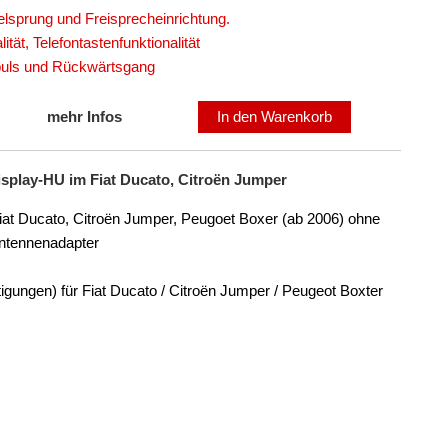
telsprung und Freisprecheinrichtung.
tät, Telefontastenfunktionalität
mpuls und Rückwärtsgang
mehr Infos
In den Warenkorb
Display-HU im Fiat Ducato, Citroën Jumper
 Fiat Ducato, Citroën Jumper, Peugoet Boxer (ab 2006) ohne
ntennenadapter
gungen) für Fiat Ducato / Citroën Jumper / Peugeot Boxter