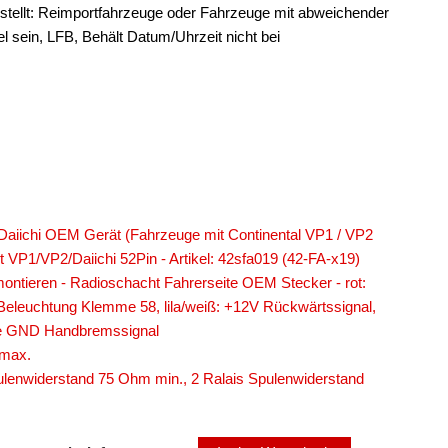
stellt: Reimportfahrzeuge oder Fahrzeuge mit abweichender
l sein, LFB, Behält Datum/Uhrzeit nicht bei
 Daiichi OEM Gerät (Fahrzeuge mit Continental VP1 / VP2
VP1/VP2/Daiichi 52Pin - Artikel: 42sfa019 (42-FA-x19)
ntieren - Radioschacht Fahrerseite OEM Stecker - rot:
leuchtung Klemme 58, lila/weiß: +12V Rückwärtssignal,
sse GND Handbremssignal
 max.
ulenwiderstand 75 Ohm min., 2 Ralais Spulenwiderstand