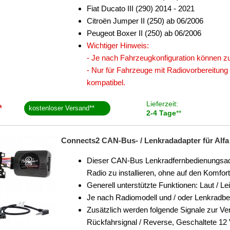
Fiat Ducato III (290) 2014 - 2021
Citroën Jumper II (250) ab 06/2006
Peugeot Boxer II (250) ab 06/2006
Wichtiger Hinweis:
- Je nach Fahrzeugkonfiguration können zu
- Nur für Fahrzeuge mit Radiovorbereitung
kompatibel.
Lieferzeit:
*
kostenloser Versand
**
2-4 Tage
**
Connects2 CAN-Bus- / Lenkradadapter für Alfa 
Dieser CAN-Bus Lenkradfernbedienungsadapt
Radio zu installieren, ohne auf den Komfo
Generell unterstützte Funktionen: Laut / Le
Je nach Radiomodell und / oder Lenkradb
Zusätzlich werden folgende Signale zur Ver
Rückfahrsignal / Reverse, Geschaltete 12