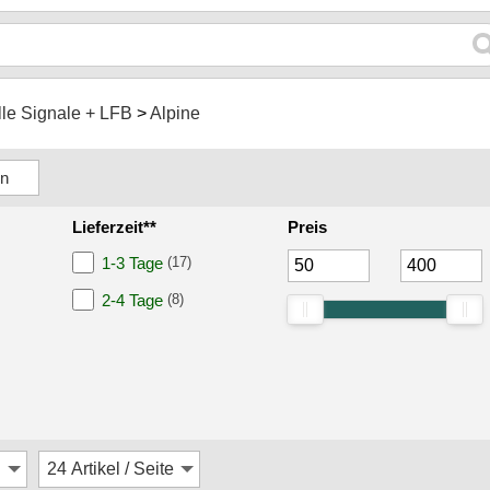
lle Signale + LFB
Alpine
Lieferzeit**
Preis
1-3 Tage
(17)
2-4 Tage
(8)