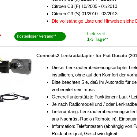
Citroën C3 (F) 10/2005 - 01/2010
Citroen C3 (S) 01/2010 - 03/2013
Die vollständige Liste und Hinweise siehe
Lieferzeit:
*
kostenloser Versand
**
1-3 Tage
**
Connects2 Lenkradadapter für Fiat Ducato (2014
Dieser Lenkradfernbedienungsadapter biete
installieren, ohne auf den Komfort der v
Bitte beachten Sie, daß Ihr Autoradio für 
vorbereitet sein muss
Generell unterstützte Funktionen: Laut / Le
Je nach Radiomodell und / oder Lenkradb
Lieferumfang: Lenkradfernbedienungsinter
ans Nachrüst-Radio (Remote in), Einbauan
Information: Telefontasten (abhängig von
Rückfahrsignal, Geschwindigkeit