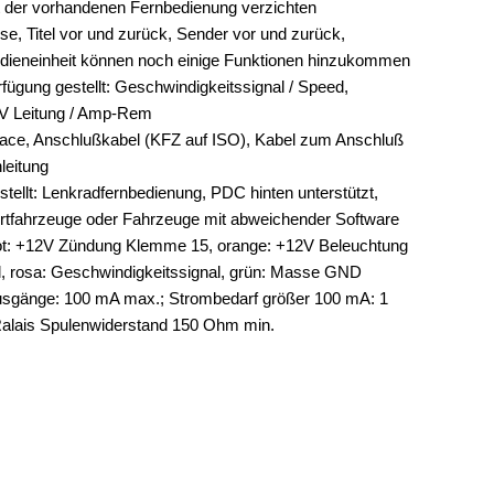
rt der vorhandenen Fernbedienung verzichten
ise, Titel vor und zurück, Sender vor und zurück,
edieneinheit können noch einige Funktionen hinzukommen
fügung gestellt: Geschwindigkeitssignal / Speed,
 V Leitung / Amp-Rem
face, Anschlußkabel (KFZ auf ISO), Kabel zum Anschluß
leitung
tellt: Lenkradfernbedienung, PDC hinten unterstützt,
ortfahrzeuge oder Fahrzeuge mit abweichender Software
 rot: +12V Zündung Klemme 15, orange: +12V Beleuchtung
l, rosa: Geschwindigkeitssignal, grün: Masse GND
usgänge: 100 mA max.; Strombedarf größer 100 mA: 1
Ralais Spulenwiderstand 150 Ohm min.