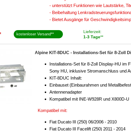
- unterstützt Funktionen wie Lautstärke, Ti
- Beibehaltung Lenkradsteuerungsfunktionali
- Bietet Ausgänge für Geschwindigkeitsi
Lieferzeit:
*
kostenloser Versand
**
1-3 Tage
**
Alpine KIT-8DUC - Installations-Set für 8-Zoll 
Installations-Set für 8-Zoll Display-HU im
Sony HU, inklusive Stromanschluss und A
KIT-8DUC Inhalt:
Einbauset (Einbaurahmen und Metallbefesti
Antennenadapter
Kompatibel mit INE-W928R und X800D-U
Kompatibel mit:
Fiat Ducato III (250) 06/2006 - 2010
Fiat Ducato III Facelift (250) 2011 - 2014