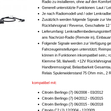
Radio zu installieren, ohne auf den Komfo
Generell unterstützte Funktionen: Laut / Le
Je nach Radiomodell und / oder Lenkradb
Zusätzlich werden folgende Signale zur Ver
Rückfahrsignal / Reverse, Geschaltete 12
Lieferumfang: Lenkradfernbedienungsinter
ans Nachrüst-Radio (Remote in), Einbauan
Folgende Signale werden zur Verfügung ges
Fahrzeugeinstellungen unterstützt; Reimp
können in Funktionen inkompatibel sein.;
Klemme 58, lila/weiß: +12V Rückfahrsigna
Handbremssignal; Belastbarkeit Gesamta
Relais Spulenwiderstand 75 Ohm min., 2 
kompatibel mit:
Citroën Berlingo (7) 06/2008 - 03/2012
Citroën Berlingo (7) 04/2012 - 05/2015
Citroën Berlingo (7) 06/2015 - 06/2018
Citroën C2 (J) 12/2004 - 12/2009