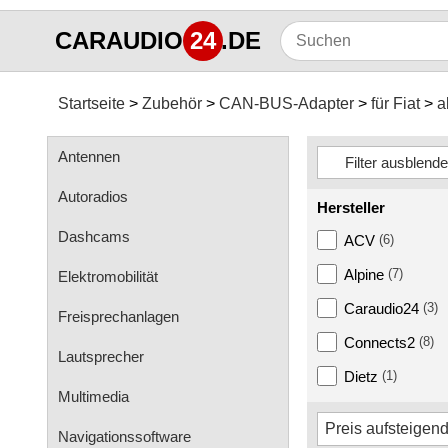
CARAUDIO
24
.DE
Startseite
Zubehör
CAN-BUS-Adapter
für Fiat
a
Antennen
Autoradios
Hersteller
Dashcams
ACV
(6)
Alpine
(7)
Elektromobilität
Caraudio24
(3)
Freisprechanlagen
Connects2
(8)
Lautsprecher
Dietz
(1)
Multimedia
Navigationssoftware