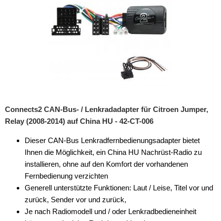
Multilead
Pioneer
Sony
VDO
XZent
Zenec
Connects2 CAN-Bus- / Lenkradadapter für Citroen Jumper,
Relay (2008-2014) auf China HU - 42-CT-006
Park Distance C.
Dieser CAN-Bus Lenkradfernbedienungsadapter bietet
Tachosignal
Ihnen die Möglichkeit, ein China HU Nachrüst-Radio zu
installieren, ohne auf den Komfort der vorhandenen
Zündungssignal
Fernbedienung verzichten
für DAF
Generell unterstützte Funktionen: Laut / Leise, Titel vor und
zurück, Sender vor und zurück,
für Dodge
Je nach Radiomodell und / oder Lenkradbedieneinheit