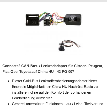
Rückfahrsysteme
Soundprozessoren
Subwoofer
Verstärker
Zubehör
Aktivsystemadapter
Antennenadapter
Connects2 CAN-Bus- / Lenkradadapter für Citroen, Peugeot,
Antennenkabel
Fiat, Opel,Toyota auf China HU - 42-PG-007
Antennensplitter
Dieser CAN-Bus Lenkradfernbedienungsadapter bietet
Ihnen die Möglichkeit, ein China HU Nachrüst-Radio zu
Antennenstab
installieren, ohne auf den Komfort der vorhandenen
Antennenstecker
Fernbedienung verzichten
Generell unterstützte Funktionen: Laut / Leise, Titel vor und
Antennenverstärker