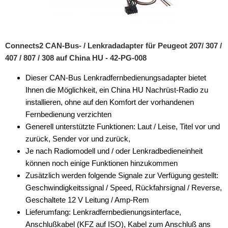
Radioblenden
Radioeinbausets
Connects2 CAN-Bus- / Lenkradadapter für Peugeot 207/ 307 /
Radiorahmen
407 / 807 / 308 auf China HU - 42-PG-008
SD-Adapter
Dieser CAN-Bus Lenkradfernbedienungsadapter bietet
Stromversorgung
Ihnen die Möglichkeit, ein China HU Nachrüst-Radio zu
installieren, ohne auf den Komfort der vorhandenen
Subwoofer-Zubehör
Fernbedienung verzichten
Generell unterstützte Funktionen: Laut / Leise, Titel vor und
USB-Adapter
zurück, Sender vor und zurück,
Verstärker-Zubehör
Je nach Radiomodell und / oder Lenkradbedieneinheit
können noch einige Funktionen hinzukommen
Vorverstärkeradapter
Zusätzlich werden folgende Signale zur Verfügung gestellt:
Geschwindigkeitssignal / Speed, Rückfahrsignal / Reverse,
Wechsler-Zubehör
Geschaltete 12 V Leitung / Amp-Rem
Werkstatt
Lieferumfang: Lenkradfernbedienungsinterface,
Anschlußkabel (KFZ auf ISO), Kabel zum Anschluß ans