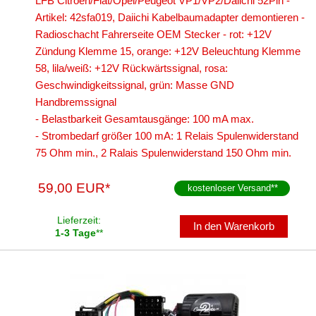
LFB Citroen/Fiat/Opel/Peugeot VP1/VP2/Daiichi 52Pin -
Artikel: 42sfa019, Daiichi Kabelbaumadapter demontieren -
Radioschacht Fahrerseite OEM Stecker - rot: +12V
Zündung Klemme 15, orange: +12V Beleuchtung Klemme
58, lila/weiß: +12V Rückwärtssignal, rosa:
Geschwindigkeitssignal, grün: Masse GND
Handbremssignal
- Belastbarkeit Gesamtausgänge: 100 mA max.
- Strombedarf größer 100 mA: 1 Relais Spulenwiderstand
75 Ohm min., 2 Ralais Spulenwiderstand 150 Ohm min.
59,00 EUR*
kostenloser Versand
**
Lieferzeit:
In den Warenkorb
1-3 Tage
**