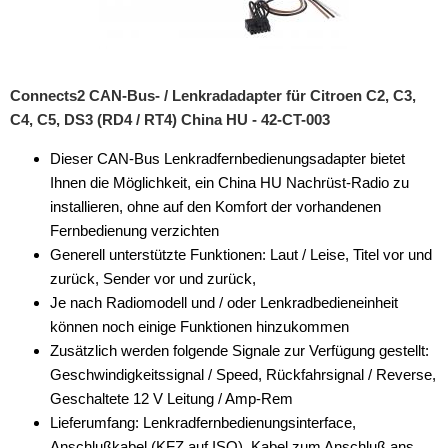
für Renault
für Saab
Connects2 CAN-Bus- / Lenkradadapter für Citroen C2, C3,
für Scania
C4, C5, DS3 (RD4 / RT4) China HU - 42-CT-003
für Seat
Dieser CAN-Bus Lenkradfernbedienungsadapter bietet
Ihnen die Möglichkeit, ein China HU Nachrüst-Radio zu
für Skoda
installieren, ohne auf den Komfort der vorhandenen
Fernbedienung verzichten
für Smart
Generell unterstützte Funktionen: Laut / Leise, Titel vor und
für Toyota
zurück, Sender vor und zurück,
Je nach Radiomodell und / oder Lenkradbedieneinheit
für Valtra
können noch einige Funktionen hinzukommen
Zusätzlich werden folgende Signale zur Verfügung gestellt:
für Volvo
Geschwindigkeitssignal / Speed, Rückfahrsignal / Reverse,
für VW
Geschaltete 12 V Leitung / Amp-Rem
Lieferumfang: Lenkradfernbedienungsinterface,
Universal
Anschlußkabel (KFZ auf ISO), Kabel zum Anschluß ans