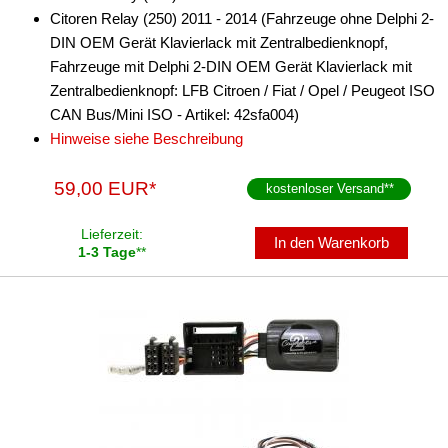
für Land Rover
Citoren Relay (250) 2011 - 2014 (Fahrzeuge ohne Delphi 2-
DIN OEM Gerät Klavierlack mit Zentralbedienknopf,
für Lincoln
Fahrzeuge mit Delphi 2-DIN OEM Gerät Klavierlack mit
für MAN
Zentralbedienknopf: LFB Citroen / Fiat / Opel / Peugeot ISO
CAN Bus/Mini ISO - Artikel: 42sfa004)
für Mazda
Hinweise siehe Beschreibung
für Mercedes
59,00 EUR*
kostenloser Versand
**
für Mercury
Lieferzeit:
In den Warenkorb
für Mini
1-3 Tage
**
für Mitsubishi
für Nissan
für Opel
für Peugeot
für Porsche