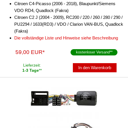
Citroen C4-Picasso (2006 - 2018), Blaupunkt/Siemens
iPod
VDO RD4, Quadlock (Fakra)
kabellos Laden
Citroen C2 J (2004 - 2009), RC200 / 220 / 260 / 280 / 290 /
PU2294 / 1633(RD3) / VDO / Clarion VAN-BUS, Quadlock
Lautsprecheradapter
(Fakra)
Die vollständige Liste und Hinweise siehe Beschreibung
Lautsprechereinbauset
Lautsprecherkabel
59,00 EUR*
kostenloser Versand
**
Lautsprecherringe
Lieferzeit:
In den Warenkorb
1-3 Tage
**
Lenkradadapter
Marderschutz
Multimediainterface
Parkscheiben
Radioadapter