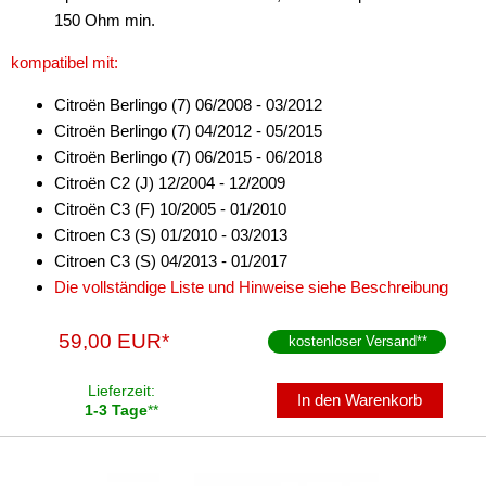
150 Ohm min.
alle Signale + LFB
kompatibel mit:
Alpine
Citroën Berlingo (7) 06/2008 - 03/2012
Axion
Citroën Berlingo (7) 04/2012 - 05/2015
Citroën Berlingo (7) 06/2015 - 06/2018
Blaupunkt
Citroën C2 (J) 12/2004 - 12/2009
China HU
Citroën C3 (F) 10/2005 - 01/2010
Citroen C3 (S) 01/2010 - 03/2013
Clarion
Citroen C3 (S) 04/2013 - 01/2017
Die vollständige Liste und Hinweise siehe Beschreibung
Continental
Digital Dynamic
59,00 EUR*
kostenloser Versand
**
JVC
Lieferzeit:
In den Warenkorb
1-3 Tage
**
Kenwood
Kienzle