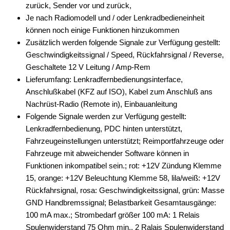
zurück, Sender vor und zurück,
Je nach Radiomodell und / oder Lenkradbedieneinheit
Antennenzubehör
können noch einige Funktionen hinzukommen
Aux-In-Adapter
Zusätzlich werden folgende Signale zur Verfügung gestellt:
Geschwindigkeitssignal / Speed, Rückfahrsignal / Reverse,
Bluetooth
Geschaltete 12 V Leitung / Amp-Rem
Lieferumfang: Lenkradfernbedienungsinterface,
CAN-BUS-Adapter
Anschlußkabel (KFZ auf ISO), Kabel zum Anschluß ans
für Alfa Romeo
Nachrüst-Radio (Remote in), Einbauanleitung
Folgende Signale werden zur Verfügung gestellt:
für Audi
Lenkradfernbedienung, PDC hinten unterstützt,
Fahrzeugeinstellungen unterstützt; Reimportfahrzeuge oder
für BMW
Fahrzeuge mit abweichender Software können in
für Chevrolet
Funktionen inkompatibel sein.; rot: +12V Zündung Klemme
15, orange: +12V Beleuchtung Klemme 58, lila/weiß: +12V
für Chrysler
Rückfahrsignal, rosa: Geschwindigkeitssignal, grün: Masse
GND Handbremssignal; Belastbarkeit Gesamtausgänge:
für Citroen
100 mA max.; Strombedarf größer 100 mA: 1 Relais
alle Signale
Spulenwiderstand 75 Ohm min., 2 Ralais Spulenwiderstand