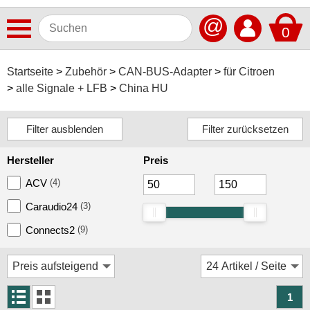
@
0
Antennen
Startseite
Zubehör
CAN-BUS-Adapter
für Citroen
alle Signale + LFB
China HU
Autoradios
Dashcams
Elektromobilität
Hersteller
Preis
Freisprechanlagen
ACV
(4)
Lautsprecher
Caraudio24
(3)
Multimedia
Connects2
(9)
Navigationssoftware
Navigationssysteme
1