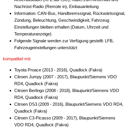
Nachrüst-Radio (Remote in), Einbauanleitung
Cinch-Kabel
Information: CAN-Bus, Handbremssignal, Rückwärtssignal,
DAB+
Zündung, Beleuchtung, Geschwindigkeit, Fahrzeug
Einstellungen bleiben erhalten (Datum, Uhrzeit und
Entriegelung
Temperaturanzeige)
Folgende Signale werden zur Verfügung gestellt: LFB,
Entstörmaterial
Fahrzeugeinstellungen unterstützt
Ersatzteile
kompatibel mit:
Fahrzeughalter
Toyota Proace (2013 - 2016), Quadlock (Fakra)
Fernbedienungen
Citroen Jumpy (2007 - 2017), Blaupunkt/Siemens VDO
RD4, Quadlock (Fakra)
Freischaltmodule
Citroen Berlingo (2008 - 2018), Blaupunkt/Siemens VDO
RD4, Quadlock (Fakra)
Freisprechadapter
Citroen DS3 (2009 - 2016), Blaupunkt/Siemens VDO RD4,
Frequenzweichen
Quadlock (Fakra)
Citroen C3-Picasso (2009 - 2017), Blaupunkt/Siemens
Handyhalterungen
VDO RD4, Quadlock (Fakra)