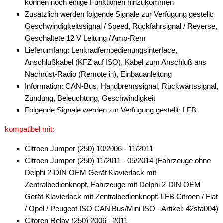
können noch einige Funktionen hinzukommen
für Fiat
Zusätzlich werden folgende Signale zur Verfügung gestellt:
für Ford
Geschwindigkeitssignal / Speed, Rückfahrsignal / Reverse,
Geschaltete 12 V Leitung / Amp-Rem
für General Motors
Lieferumfang: Lenkradfernbedienungsinterface,
Anschlußkabel (KFZ auf ISO), Kabel zum Anschluß ans
für Honda
Nachrüst-Radio (Remote in), Einbauanleitung
für Hyundai
Information: CAN-Bus, Handbremssignal, Rückwärtssignal,
Zündung, Beleuchtung, Geschwindigkeit
für Iveco
Folgende Signale werden zur Verfügung gestellt: LFB
für Jeep
kompatibel mit:
für John Deere
Citroen Jumper (250) 10/2006 - 11/2011
Citroen Jumper (250) 11/2011 - 05/2014 (Fahrzeuge ohne
für KIA
Delphi 2-DIN OEM Gerät Klavierlack mit
Zentralbedienknopf, Fahrzeuge mit Delphi 2-DIN OEM
für Lamborghini
Gerät Klavierlack mit Zentralbedienknopf: LFB Citroen / Fiat
für Lancia
/ Opel / Peugeot ISO CAN Bus/Mini ISO - Artikel: 42sfa004)
Citoren Relay (250) 2006 - 2011