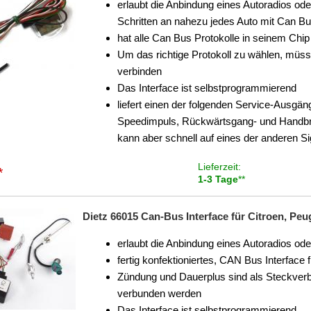
erlaubt die Anbindung eines Autoradios od
Schritten an nahezu jedes Auto mit Can Bu
hat alle Can Bus Protokolle in seinem Chip
Um das richtige Protokoll zu wählen, mü
verbinden
Das Interface ist selbstprogrammierend
liefert einen der folgenden Service-Ausgäng
Speedimpuls, Rückwärtsgang- und Handbre
kann aber schnell auf eines der anderen S
Lieferzeit:
*
1-3 Tage
**
Dietz 66015 Can-Bus Interface für Citroen, Pe
erlaubt die Anbindung eines Autoradios od
fertig konfektioniertes, CAN Bus Interfac
Zündung und Dauerplus sind als Steckver
verbunden werden
Das Interface ist selbstprogrammierend