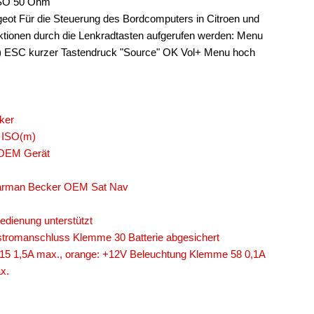
 ISO 50 Ohm
eot Für die Steuerung des Bordcomputers in Citroen und
tionen durch die Lenkradtasten aufgerufen werden: Menu
s) ESC kurzer Tastendruck "Source" OK Vol+ Menu hoch
ker
- ISO(m)
 OEM Gerät
 Harman Becker OEM Sat Nav
edienung unterstützt
tromanschluss Klemme 30 Batterie abgesichert
15 1,5A max., orange: +12V Beleuchtung Klemme 58 0,1A
x.