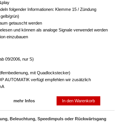
&play
eln folgender Informationen: Klemme 15 / Zündung
 gelb/grün)
baum getauscht werden
lesen und können als analoge Signale verwendet werden
tion einzubauen
ab 09/2006, nur S)
dfernbedienung, mit Quadlockstecker)
P AUTOMATIK verfügt empfehlen wir zusätzlich
mA
mehr Infos
In den Warenkorb
ündung, Beleuchtung, Speedimpuls oder Rückwärtsgang