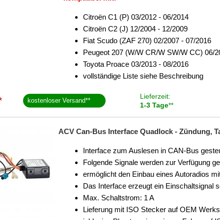
Citroën C1 (P) 03/2012 - 06/2014
Citroën C2 (J) 12/2004 - 12/2009
Fiat Scudo (ZAF 270) 02/2007 - 07/2016
Peugeot 207 (W/W CR/W SW/W CC) 06/20
Toyota Proace 03/2013 - 08/2016
vollständige Liste siehe Beschreibung
Lieferzeit:
*
kostenloser Versand
**
1-3 Tage
**
ACV Can-Bus Interface Quadlock - Zündung, Ta
Interface zum Auslesen in CAN-Bus gest
Folgende Signale werden zur Verfügung ge
ermöglicht den Einbau eines Autoradios m
Das Interface erzeugt ein Einschaltsignal s
Max. Schaltstrom: 1 A
Lieferung mit ISO Stecker auf OEM Werk