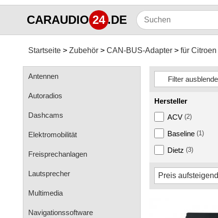
CARAUDIO
24
.DE
Startseite
Zubehör
CAN-BUS-Adapter
für Citroen
Antennen
Autoradios
Hersteller
Dashcams
ACV
(2)
Baseline
(1)
Elektromobilität
Dietz
(3)
Freisprechanlagen
Lautsprecher
Multimedia
Navigationssoftware