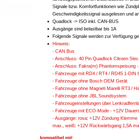
Signale bzw. Komfortfunktionen wie Zündp
Geschwindigkeitssignal ausgelesen und ana
Quadlock -> ISO inkl. CAN-BUS
Ausgänge sind belastbar bis 1A
Folgende Signale werden zur Verfügung ge
Hinweis:
- CAN Bus
- Anschluss: 40 Pin Quadlock Citroen Stec
- Anschluss: Fakra(m) Phantomspeisung 
- Fahrzeuge mit RD4 / RT4 / RD45 1-DIN
- Fahrzeuge ohne Bosch OEM Gerät
- Fahrzeuge ohne Magneti Marelli RT3 /
- Fahrzeuge ohne JBL Soundsystem
- Fahrzeugeinstellungen über Lenkradfernb
- Fahrzeuge mit ECO-Mode - +12V Dauers
- Ausgänge: rosa: +12V Zündung Klemme 
max., weiß: +12V Rückwärtsgang 1,5A ma
kompatibel mit: