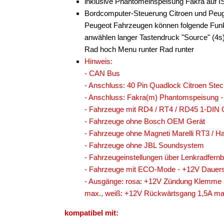
inklusive Phantomeinspeisung Fakra auf
Bordcomputer-Steuerung Citroen und Peug
Peugeot Fahrzeugen können folgende Funk
anwählen langer Tastendruck "Source" (4
Rad hoch Menu runter Rad runter
Hinweis:
- CAN Bus
- Anschluss: 40 Pin Quadlock Citroen Stec
- Anschluss: Fakra(m) Phantomspeisung 
- Fahrzeuge mit RD4 / RT4 / RD45 1-DIN
- Fahrzeuge ohne Bosch OEM Gerät
- Fahrzeuge ohne Magneti Marelli RT3 /
- Fahrzeuge ohne JBL Soundsystem
- Fahrzeugeinstellungen über Lenkradfernb
- Fahrzeuge mit ECO-Mode - +12V Dauers
- Ausgänge: rosa: +12V Zündung Klemme 
max., weiß: +12V Rückwärtsgang 1,5A ma
kompatibel mit: