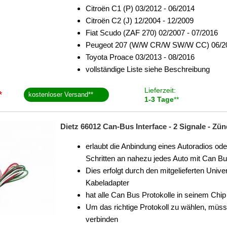
Citroën C1 (P) 03/2012 - 06/2014
Citroën C2 (J) 12/2004 - 12/2009
Fiat Scudo (ZAF 270) 02/2007 - 07/2016
Peugeot 207 (W/W CR/W SW/W CC) 06/20
Toyota Proace 03/2013 - 08/2016
vollständige Liste siehe Beschreibung
Lieferzeit:
*
kostenloser Versand
**
1-3 Tage
**
Dietz 66012 Can-Bus Interface - 2 Signale - 
erlaubt die Anbindung eines Autoradios od
Schritten an nahezu jedes Auto mit Can Bu
Dies erfolgt durch den mitgelieferten Univ
Kabeladapter
hat alle Can Bus Protokolle in seinem Chip
Um das richtige Protokoll zu wählen, mü
verbinden