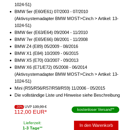
1024-51)
BMW 5er (E60/E61) 07/2003 - 07/2010
(Aktivsystemadapter BMW MOST>Cinch > Artikel: 13-
1024-51)
BMW 6er (E63/E64) 09/2004 - 11/2010
BMW 7er (E65/E66) 08/2001 - 11/2008
BMW Z4 (E89) 05/2009 - 08/2016
BMW X1 (E84) 10/2009 - 06/2015
BMW X5 (E70) 03/2007 - 09/2013
BMW X6 (E71/E72) 05/2008 - 06/2014
(Aktivsystemadapter BMW MOST>Cinch > Artikel: 13-
1024-51)
Mini (R55/R56/R57/R58/R59) 11/2006 - 05/2015
Die vollständige Liste und Hinweise siehe Beschreibung
UVP
139,99 €
-20%
kostenloser Versand
**
112,00 EUR*
Lieferzeit:
In den Warenkorb
1-3 Tage
**