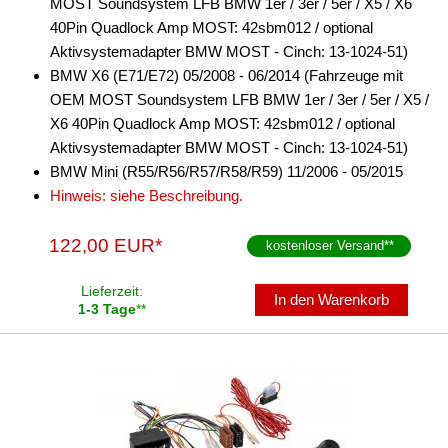
MOST Soundsystem LFB BMW 1er / 3er / 5er / X5 / X6
40Pin Quadlock Amp MOST: 42sbm012 / optional
Aktivsystemadapter BMW MOST - Cinch: 13-1024-51)
BMW X6 (E71/E72) 05/2008 - 06/2014 (Fahrzeuge mit
OEM MOST Soundsystem LFB BMW 1er / 3er / 5er / X5 /
X6 40Pin Quadlock Amp MOST: 42sbm012 / optional
Aktivsystemadapter BMW MOST - Cinch: 13-1024-51)
BMW Mini (R55/R56/R57/R58/R59) 11/2006 - 05/2015
Hinweis: siehe Beschreibung.
122,00 EUR*
kostenloser Versand
**
Lieferzeit:
In den Warenkorb
1-3 Tage
**