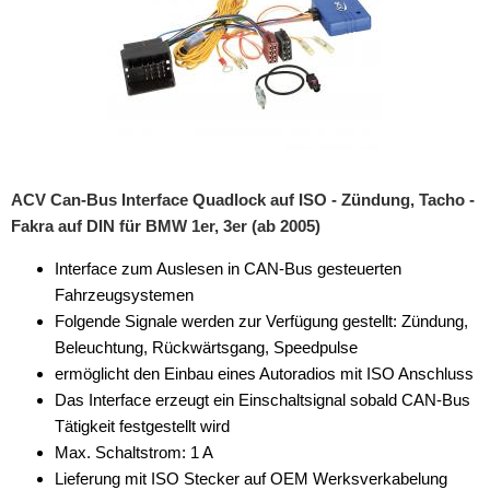
für Iveco
für Jeep
für John Deere
für KIA
für Lamborghini
ACV Can-Bus Interface Quadlock auf ISO - Zündung, Tacho -
Fakra auf DIN für BMW 1er, 3er (ab 2005)
für Lancia
Interface zum Auslesen in CAN-Bus gesteuerten
für Land Rover
Fahrzeugsystemen
Folgende Signale werden zur Verfügung gestellt: Zündung,
für Lincoln
Beleuchtung, Rückwärtsgang, Speedpulse
für MAN
ermöglicht den Einbau eines Autoradios mit ISO Anschluss
Das Interface erzeugt ein Einschaltsignal sobald CAN-Bus
für Mazda
Tätigkeit festgestellt wird
Max. Schaltstrom: 1 A
für Mercedes
Lieferung mit ISO Stecker auf OEM Werksverkabelung