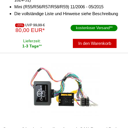
Mini (R55/R56/R57/R58/R59) 11/2006 - 05/2015
Die vollständige Liste und Hinweise siehe Beschreibung
UVP
99,99 €
-20%
kostenloser Versand
**
80,00 EUR*
Lieferzeit:
In den Warenkorb
1-3 Tage
**