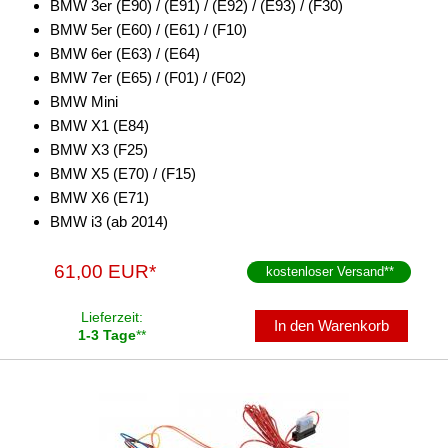
BMW 3er (E90) / (E91) / (E92) / (E93) / (F30)
BMW 5er (E60) / (E61) / (F10)
Fahrzeughalter
BMW 6er (E63) / (E64)
Fernbedienungen
BMW 7er (E65) / (F01) / (F02)
BMW Mini
Freischaltmodule
BMW X1 (E84)
BMW X3 (F25)
Freisprechadapter
BMW X5 (E70) / (F15)
Frequenzweichen
BMW X6 (E71)
BMW i3 (ab 2014)
Handyhalterungen
61,00 EUR*
kostenloser Versand
**
iPod
kabellos Laden
Lieferzeit:
In den Warenkorb
1-3 Tage
**
Lautsprecheradapter
Lautsprechereinbauset
Lautsprecherkabel