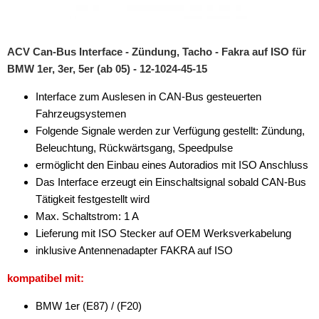
für Skoda
für Smart
ACV Can-Bus Interface - Zündung, Tacho - Fakra auf ISO für
für Toyota
BMW 1er, 3er, 5er (ab 05) - 12-1024-45-15
für Valtra
Interface zum Auslesen in CAN-Bus gesteuerten
Fahrzeugsystemen
für Volvo
Folgende Signale werden zur Verfügung gestellt: Zündung,
für VW
Beleuchtung, Rückwärtsgang, Speedpulse
ermöglicht den Einbau eines Autoradios mit ISO Anschluss
Universal
Das Interface erzeugt ein Einschaltsignal sobald CAN-Bus
Tätigkeit festgestellt wird
Cinch-Kabel
Max. Schaltstrom: 1 A
DAB+
Lieferung mit ISO Stecker auf OEM Werksverkabelung
inklusive Antennenadapter FAKRA auf ISO
Entriegelung
kompatibel mit:
Entstörmaterial
BMW 1er (E87) / (F20)
Ersatzteile