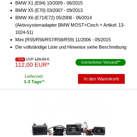
BMW X1 (E84) 10/2009 - 06/2015
BMW X5 (E70) 03/2007 - 09/2013
BMW X6 (E71/E72) 05/2008 - 06/2014
(Aktivsystemadapter BMW MOST>Cinch > Artikel: 13-
1024-51)
Mini (R55/R56/R57/R58/R59) 11/2006 - 05/2015
Die vollständige Liste und Hinweise siehe Beschreibung
UVP
139,99 €
-20%
kostenloser Versand
**
112,00 EUR*
Lieferzeit:
In den Warenkorb
1-3 Tage
**