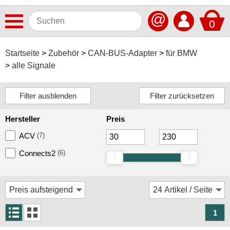
@
0
Antennen
Startseite
Zubehör
CAN-BUS-Adapter
für BMW
alle Signale
Autoradios
Dashcams
Elektromobilität
Hersteller
Preis
Freisprechanlagen
ACV
(7)
Lautsprecher
Connects2
(6)
Multimedia
Navigationssoftware
Navigationssysteme
1