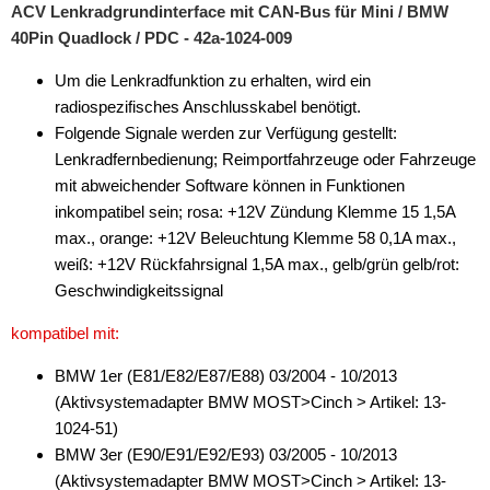
ACV Lenkradgrundinterface mit CAN-Bus für Mini / BMW
40Pin Quadlock / PDC - 42a-1024-009
Um die Lenkradfunktion zu erhalten, wird ein
radiospezifisches Anschlusskabel benötigt.
Folgende Signale werden zur Verfügung gestellt:
Lenkradfernbedienung; Reimportfahrzeuge oder Fahrzeuge
mit abweichender Software können in Funktionen
inkompatibel sein; rosa: +12V Zündung Klemme 15 1,5A
max., orange: +12V Beleuchtung Klemme 58 0,1A max.,
weiß: +12V Rückfahrsignal 1,5A max., gelb/grün gelb/rot:
Geschwindigkeitssignal
kompatibel mit:
BMW 1er (E81/E82/E87/E88) 03/2004 - 10/2013
(Aktivsystemadapter BMW MOST>Cinch > Artikel: 13-
1024-51)
BMW 3er (E90/E91/E92/E93) 03/2005 - 10/2013
(Aktivsystemadapter BMW MOST>Cinch > Artikel: 13-