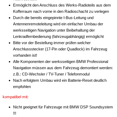
Ermöglicht den Anschluss des Werks-Radioteils aus dem
Antennenzubehör
Kofferraum nach vorne in den Radioschacht zu verlegen
Durch die bereits eingepinnte I-Bus-Leitung und
Aux-In-Adapter
Antennenremoteleitung wird ein einfacher Umbau der
werksseitigen Navigation unter Beibehaltung der
Bluetooth
Lenkradfernbedienung (fahrzeugabhängig) ermöglicht
CAN-BUS-Adapter
Bitte vor der Bestellung immer prüfen welcher
Anschlussstecker (17-Pin oder Quadlock) im Fahrzeug
für Alfa Romeo
vorhanden ist!
Alle Komponenten der werksseitigen BMW Professional
für Audi
Navigation müssen aus dem Fahrzeug demontiert werden:
für BMW
z.B.: CD-Wechsler / TV-Tuner / Telefonmodul
Nach erfolgtem Umbau wird ein Batterie-Reset deutlich
alle Signale
empfohlen
alle Signale + LFB
kompatibel mit:
Park Distance C.
Nicht geeignet für Fahrzeuge mit BMW DSP Soundsystem
!!!
Tachosignal