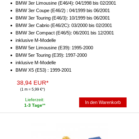
BMW 3er Limousine (E46/4): 04/1998 bis 02/2001
Zündungssignal
BMW 3er Coupe (E46/2) : 04/1999 bis 06/2001
BMW 3er Touring (E46/3): 10/1999 bis 06/2001
für Chevrolet
BMW 3er Cabrio (E46/2C): 03/2000 bis 02/2001
BMW 3er Compact (E46/5): 06/2001 bis 12/2001
für Chrysler
inklusive M-Modelle
für Citroen
BMW 5er Limousine (E39): 1995-2000
BMW 5er Touring (E39): 1997-2000
für DAF
inklusive M-Modelle
BMW X5 (E53) : 1999-2001
für Dodge
38,94 EUR*
für Fiat
(1 m = 5,99 €*)
für Ford
Lieferzeit:
In den Warenkorb
1-3 Tage
**
für General Motors
für Honda
für Hyundai