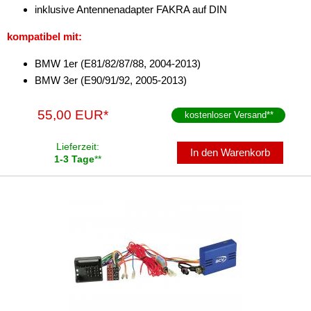
für Mercury
inklusive Antennenadapter FAKRA auf DIN
kompatibel mit:
für Mini
BMW 1er (E81/82/87/88, 2004-2013)
für Mitsubishi
BMW 3er (E90/91/92, 2005-2013)
für Nissan
55,00 EUR*
kostenloser Versand
**
für Opel
Lieferzeit:
für Peugeot
In den Warenkorb
1-3 Tage
**
für Porsche
für Renault
für Saab
für Scania
für Seat