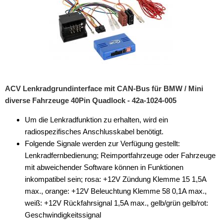
Lautsprecherringe
Lenkradadapter
Marderschutz
Multimediainterface
ACV Lenkradgrundinterface mit CAN-Bus für BMW / Mini
Parkscheiben
diverse Fahrzeuge 40Pin Quadlock - 42a-1024-005
Radioadapter
Um die Lenkradfunktion zu erhalten, wird ein
radiospezifisches Anschlusskabel benötigt.
Radioblenden
Folgende Signale werden zur Verfügung gestellt:
Radioeinbausets
Lenkradfernbedienung; Reimportfahrzeuge oder Fahrzeuge
mit abweichender Software können in Funktionen
Radiorahmen
inkompatibel sein; rosa: +12V Zündung Klemme 15 1,5A
max., orange: +12V Beleuchtung Klemme 58 0,1A max.,
SD-Adapter
weiß: +12V Rückfahrsignal 1,5A max., gelb/grün gelb/rot:
Stromversorgung
Geschwindigkeitssignal