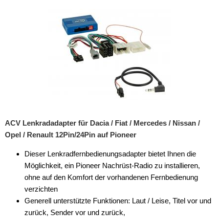
für Alfa Romeo
für Audi
für BMW
für Buick
für Chevrolet
für Chrysler
ACV Lenkradadapter für Dacia / Fiat / Mercedes / Nissan /
für Citroen
Opel / Renault 12Pin/24Pin auf Pioneer
für Dacia
Dieser Lenkradfernbedienungsadapter bietet Ihnen die
Möglichkeit, ein Pioneer Nachrüst-Radio zu installieren,
für Daewoo
ohne auf den Komfort der vorhandenen Fernbedienung
für DAF
verzichten
Generell unterstützte Funktionen: Laut / Leise, Titel vor und
für Dodge
zurück, Sender vor und zurück,