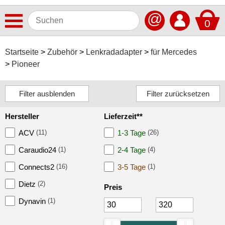
@
0
Antennen
Startseite
Zubehör
Lenkradadapter
für Mercedes
Pioneer
Autoradios
Dashcams
Elektromobilität
Hersteller
Lieferzeit**
Freisprechanlagen
ACV
(11)
1-3 Tage
(26)
Lautsprecher
Caraudio24
(1)
2-4 Tage
(4)
Multimedia
Connects2
(16)
3-5 Tage
(1)
Dietz
(2)
Navigationssoftware
Preis
Dynavin
(1)
Navigationssysteme