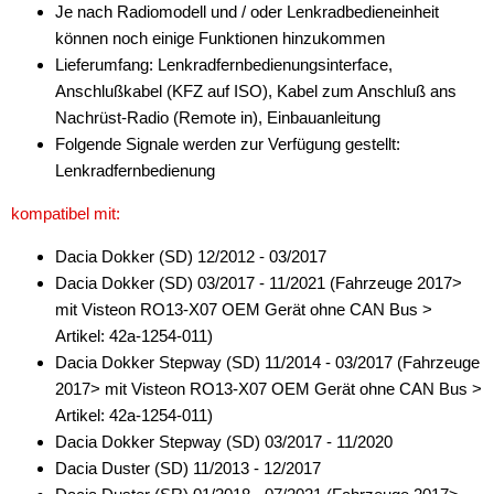
Je nach Radiomodell und / oder Lenkradbedieneinheit
für Fiat
können noch einige Funktionen hinzukommen
für Ford
Lieferumfang: Lenkradfernbedienungsinterface,
Anschlußkabel (KFZ auf ISO), Kabel zum Anschluß ans
für General Motors
Nachrüst-Radio (Remote in), Einbauanleitung
Folgende Signale werden zur Verfügung gestellt:
für Honda
Lenkradfernbedienung
für Hummer
kompatibel mit:
für Hyundai
Dacia Dokker (SD) 12/2012 - 03/2017
für Isuzu
Dacia Dokker (SD) 03/2017 - 11/2021 (Fahrzeuge 2017>
mit Visteon RO13-X07 OEM Gerät ohne CAN Bus >
für Iveco
Artikel: 42a-1254-011)
Dacia Dokker Stepway (SD) 11/2014 - 03/2017 (Fahrzeuge
für Jaguar
2017> mit Visteon RO13-X07 OEM Gerät ohne CAN Bus >
für Jeep
Artikel: 42a-1254-011)
Dacia Dokker Stepway (SD) 03/2017 - 11/2020
für John Deere
Dacia Duster (SD) 11/2013 - 12/2017