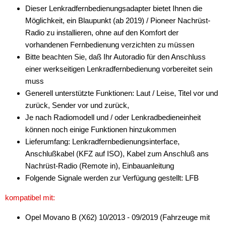
Dieser Lenkradfernbedienungsadapter bietet Ihnen die
Antennenzubehör
Möglichkeit, ein Blaupunkt (ab 2019) / Pioneer Nachrüst-
Radio zu installieren, ohne auf den Komfort der
Aux-In-Adapter
vorhandenen Fernbedienung verzichten zu müssen
Bitte beachten Sie, daß Ihr Autoradio für den Anschluss
Bluetooth
einer werkseitigen Lenkradfernbedienung vorbereitet sein
CAN-BUS-Adapter
muss
Generell unterstützte Funktionen: Laut / Leise, Titel vor und
Cinch-Kabel
zurück, Sender vor und zurück,
Je nach Radiomodell und / oder Lenkradbedieneinheit
DAB+
können noch einige Funktionen hinzukommen
Entriegelung
Lieferumfang: Lenkradfernbedienungsinterface,
Anschlußkabel (KFZ auf ISO), Kabel zum Anschluß ans
Entstörmaterial
Nachrüst-Radio (Remote in), Einbauanleitung
Folgende Signale werden zur Verfügung gestellt: LFB
Ersatzteile
kompatibel mit:
Fahrzeughalter
Opel Movano B (X62) 10/2013 - 09/2019 (Fahrzeuge mit
Fernbedienungen