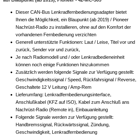
für Seat
Dieser CAN-Bus Lenkradfernbedienungsadapter bietet
für Skoda
Ihnen die Möglichkeit, ein Blaupunkt (ab 2019) / Pioneer
Nachrüst-Radio zu installieren, ohne auf den Komfort der
für Smart
vorhandenen Fernbedienung verzichten
für SsangYong
Generell unterstützte Funktionen: Laut / Leise, Titel vor und
zurück, Sender vor und zurück,
für Subaru
Je nach Radiomodell und / oder Lenkradbedieneinheit
können noch einige Funktionen hinzukommen
für Suzuki
Zusätzlich werden folgende Signale zur Verfügung gestellt:
für Toyota
Geschwindigkeitssignal / Speed, Rückfahrsignal / Reverse,
Geschaltete 12 V Leitung / Amp-Rem
für Valtra
Lieferumfang: Lenkradfernbedienungsinterface,
Anschlußkabel (KFZ auf ISO), Kabel zum Anschluß ans
für Volvo
Nachrüst-Radio (Remote in), Einbauanleitung
für VW
Folgende Signale werden zur Verfügung gestellt:
Handbremssignal, Rückwärtssignal, Zündung,
Universal
Geschwindigkeit, Lenkradfernbedienung