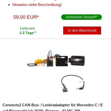
Hinweise siehe Beschreibung)
für Nissan
für Oldsmobil
58,00 EUR*
kostenloser Versand
**
für Opel
Lieferzeit:
In den Warenkorb
1-3 Tage
**
für Peugeot
für Pointiac
für Porsche
für Renault
für Rover
für Saab
für Saturn
für Scania
Connects2 CAN-Bus- / Lenkradadapter für Mercedes C / E
auf Blaupunkt (ab 2019), Pioneer - 42-MC-305