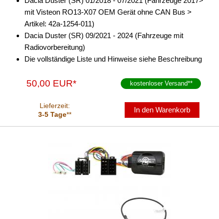
Dacia Duster (SR) 01/2018 - 07/2021 (Fahrzeuge 2017>
für KIA
mit Visteon RO13-X07 OEM Gerät ohne CAN Bus >
für Lancia
Artikel: 42a-1254-011)
Dacia Duster (SR) 09/2021 - 2024 (Fahrzeuge mit
für Land Rover
Radiovorbereitung)
Die vollständige Liste und Hinweise siehe Beschreibung
für Lexus
für Lincoln
50,00 EUR*
kostenloser Versand
**
für MAN
Lieferzeit:
In den Warenkorb
3-5 Tage
**
für Massey Ferguson
für Mazda
für Mercedes
Alpine
Axion
Blaupunkt