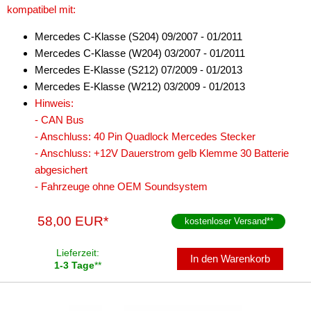
Marderschutz
kompatibel mit:
Multimediainterface
Mercedes C-Klasse (S204) 09/2007 - 01/2011
Mercedes C-Klasse (W204) 03/2007 - 01/2011
Parkscheiben
Mercedes E-Klasse (S212) 07/2009 - 01/2013
Radioadapter
Mercedes E-Klasse (W212) 03/2009 - 01/2013
Hinweis:
Radioblenden
- CAN Bus
- Anschluss: 40 Pin Quadlock Mercedes Stecker
Radioeinbausets
- Anschluss: +12V Dauerstrom gelb Klemme 30 Batterie
Radiorahmen
abgesichert
- Fahrzeuge ohne OEM Soundsystem
SD-Adapter
58,00 EUR*
kostenloser Versand
**
Stromversorgung
Subwoofer-Zubehör
Lieferzeit:
In den Warenkorb
1-3 Tage
**
USB-Adapter
Verstärker-Zubehör