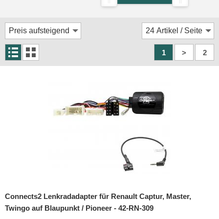
Rückfahrsysteme
Soundprozessoren
Subwoofer
1
>
2
Verstärker
Zubehör
Aktivsystemadapter
Antennenadapter
Antennenkabel
Antennensplitter
Antennenstab
Connects2 Lenkradadapter für Renault Captur, Master,
Antennenstecker
Twingo auf Blaupunkt / Pioneer - 42-RN-309
Antennenverstärker