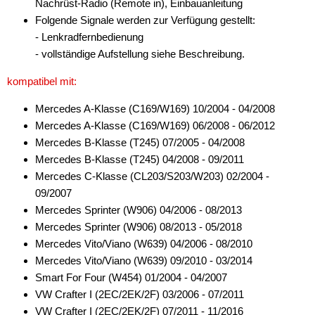
Nachrüst-Radio (Remote in), Einbauanleitung
Folgende Signale werden zur Verfügung gestellt:
Pioneer
- Lenkradfernbedienung
Snooper
- vollständige Aufstellung siehe Beschreibung.
Sony
kompatibel mit:
Universal
Mercedes A-Klasse (C169/W169) 10/2004 - 04/2008
Mercedes A-Klasse (C169/W169) 06/2008 - 06/2012
VDO
Mercedes B-Klasse (T245) 07/2005 - 04/2008
Mercedes B-Klasse (T245) 04/2008 - 09/2011
XZent
Mercedes C-Klasse (CL203/S203/W203) 02/2004 -
Zenec
09/2007
Mercedes Sprinter (W906) 04/2006 - 08/2013
für Mercury
Mercedes Sprinter (W906) 08/2013 - 05/2018
Mercedes Vito/Viano (W639) 04/2006 - 08/2010
für MG
Mercedes Vito/Viano (W639) 09/2010 - 03/2014
für Mini
Smart For Four (W454) 01/2004 - 04/2007
VW Crafter I (2EC/2EK/2F) 03/2006 - 07/2011
für Mitsubishi
VW Crafter I (2EC/2EK/2F) 07/2011 - 11/2016