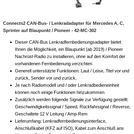
China HU
Clarion
Connects2 CAN-Bus- / Lenkradadapter für Mercedes A, C,
Sprinter auf Blaupunkt / Pioneer - 42-MC-302
Continental
Dieser CAN-Bus Lenkradfernbedienungsadapter bietet
Digital Dynamic
Ihnen die Möglichkeit, ein Blaupunkt (ab 2019) / Pioneer
Nachrüst-Radio zu installieren, ohne auf den Komfort der
Dynavin
vorhandenen Fernbedienung verzichten
Generell unterstützte Funktionen: Laut / Leise, Titel vor und
ESX
zurück, Sender vor und zurück,
JVC
Je nach Radiomodell und / oder Lenkradbedieneinheit
können noch einige Funktionen hinzukommen
Kenwood
Zusätzlich werden folgende Signale zur Verfügung gestellt:
Geschwindigkeitssignal / Speed, Rückfahrsignal / Reverse,
Kienzle
Geschaltete 12 V Leitung / Amp-Rem
Multilead
Lieferumfang: Lenkradfernbedienungsinterface,
Anschlußkabel (KFZ auf ISO), Kabel zum Anschluß ans
Panasonic