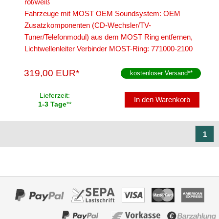
rot/weiß
für KIA
Fahrzeuge mit MOST OEM Soundsystem: OEM
für Lancia
Zusatzkomponenten (CD-Wechsler/TV-
Tuner/Telefonmodul) aus dem MOST Ring entfernen,
für Land Rover
Lichtwellenleiter Verbinder MOST-Ring: 771000-2100
für Lexus
319,00 EUR*
kostenloser Versand
**
für Lincoln
Lieferzeit:
In den Warenkorb
für MAN
1-3 Tage
**
für Massey Ferguson
1
für Mazda
für Mercedes
Alpine
Axion
Blaupunkt