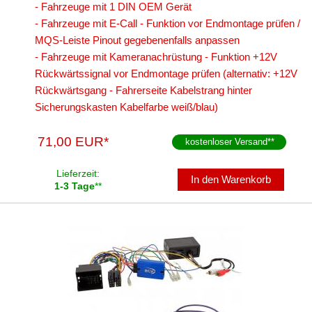
- Fahrzeuge mit 1 DIN OEM Gerät
Freischaltmodule
- Fahrzeuge mit E-Call - Funktion vor Endmontage prüfen /
MQS-Leiste Pinout gegebenenfalls anpassen
Freisprechadapter
- Fahrzeuge mit Kameranachrüstung - Funktion +12V
Rückwärtssignal vor Endmontage prüfen (alternativ: +12V
Frequenzweichen
Rückwärtsgang - Fahrerseite Kabelstrang hinter
Handyhalterungen
Sicherungskasten Kabelfarbe weiß/blau)
iPod
71,00 EUR*
kostenloser Versand
**
kabellos Laden
Lieferzeit:
In den Warenkorb
1-3 Tage
**
Lautsprecheradapter
Lautsprechereinbauset
Lautsprecherkabel
Lautsprecherringe
Lenkradadapter