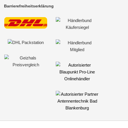
Barrierefreiheitserklärung
Pioneer
Snooper
Sony
Universal
VDO
XZent
Zenec
für Mercury
für MG
für Mini
für Mitsubishi