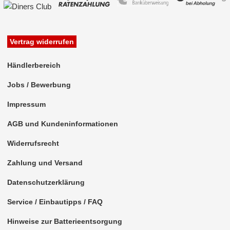
China HU
Clarion
Vertrag widerrufen
Continental
Händlerbereich
Digital Dynamic
Jobs / Bewerbung
Dynavin
Impressum
ESX
AGB und Kundeninformationen
JVC
Widerrufsrecht
Kenwood
Zahlung und Versand
Datenschutzerklärung
Kienzle
Service / Einbautipps / FAQ
Multilead
Hinweise zur Batterieentsorgung
Panasonic