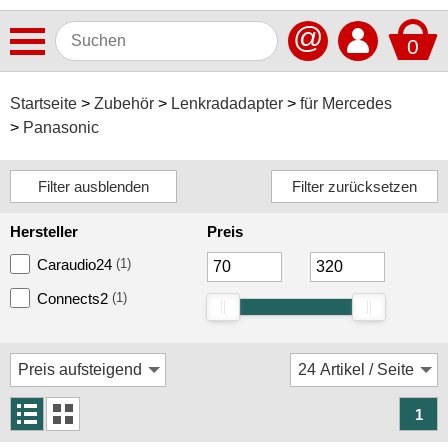
@
0
Antennen
Startseite
Zubehör
Lenkradadapter
für Mercedes
Panasonic
Autoradios
Dashcams
Elektromobilität
Hersteller
Preis
Freisprechanlagen
Caraudio24
(1)
Lautsprecher
Connects2
(1)
Multimedia
Navigationssoftware
Navigationssysteme
1