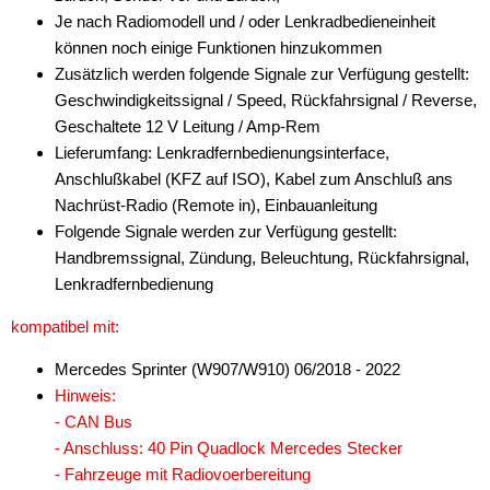
Je nach Radiomodell und / oder Lenkradbedieneinheit
Antennenzubehör
können noch einige Funktionen hinzukommen
Zusätzlich werden folgende Signale zur Verfügung gestellt:
Aux-In-Adapter
Geschwindigkeitssignal / Speed, Rückfahrsignal / Reverse,
Geschaltete 12 V Leitung / Amp-Rem
Bluetooth
Lieferumfang: Lenkradfernbedienungsinterface,
CAN-BUS-Adapter
Anschlußkabel (KFZ auf ISO), Kabel zum Anschluß ans
Nachrüst-Radio (Remote in), Einbauanleitung
Cinch-Kabel
Folgende Signale werden zur Verfügung gestellt:
Handbremssignal, Zündung, Beleuchtung, Rückfahrsignal,
DAB+
Lenkradfernbedienung
Entriegelung
kompatibel mit:
Entstörmaterial
Mercedes Sprinter (W907/W910) 06/2018 - 2022
Ersatzteile
Hinweis:
- CAN Bus
Fahrzeughalter
- Anschluss: 40 Pin Quadlock Mercedes Stecker
- Fahrzeuge mit Radiovoerbereitung
Fernbedienungen