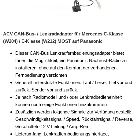
für Alfa Romeo
für Audi
für BMW
ACV CAN-Bus- / Lenkradadapter für Mercedes C-Klasse
(W204) / E-Klasse (W212) MOST auf Panasonic
für Buick
Dieser CAN-Bus Lenkradfernbedienungsadapter bietet
für Chevrolet
Ihnen die Möglichkeit, ein Panasonic Nachrüst-Radio zu
für Chrysler
installieren, ohne auf den Komfort der vorhandenen
Fernbedienung verzichten
für Citroen
Generell unterstützte Funktionen: Laut / Leise, Titel vor und
zurück, Sender vor und zurück,
für Dacia
Je nach Radiomodell und / oder Lenkradbedieneinheit
für Daewoo
können noch einige Funktionen hinzukommen
Zusätzlich werden folgende Signale zur Verfügung gestellt:
für DAF
Geschwindigkeitssignal / Speed, Rückfahrsignal / Reverse,
Geschaltete 12 V Leitung / Amp-Rem
für Dodge
Lieferumfang: Lenkradfernbedienungsinterface,