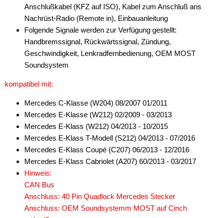
für Fiat
Anschlußkabel (KFZ auf ISO), Kabel zum Anschluß ans
Nachrüst-Radio (Remote in), Einbauanleitung
für Ford
Folgende Signale werden zur Verfügung gestellt:
Handbremssignal, Rückwärtssignal, Zündung,
für General Motors
Geschwindigkeit, Lenkradfernbedienung, OEM MOST
für Honda
Soundsystem
kompatibel mit:
für Hummer
Mercedes C-Klasse (W204) 08/2007 01/2011
für Hyundai
Mercedes E-Klasse (W212) 02/2009 - 03/2013
für Isuzu
Mercedes E-Klass (W212) 04/2013 - 10/2015
Mercedes E-Klass T-Modell (S212) 04/2013 - 07/2016
für Iveco
Mercedes E-Klass Coupé (C207) 06/2013 - 12/2016
Mercedes E-Klass Cabriolet (A207) 60/2013 - 03/2017
für Jaguar
Hinweis:
für Jeep
CAN Bus
Anschluss: 40 Pin Quadlock Mercedes Stecker
für John Deere
Anschluss: OEM Soundsystemm MOST auf Cinch