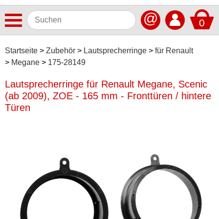
@
0
Antennen
Startseite
Zubehör
Lautsprecherringe
für Renault
Megane
175-28149
Autoradios
Lautsprecherringe für Renault Megane, Scenic
Dashcams
(ab 2009), ZOE - 165 mm - Fronttüren / hintere
Elektromobilität
Türen
Freisprechanlagen
Lautsprecher
Multimedia
Navigationssoftware
Navigationssysteme