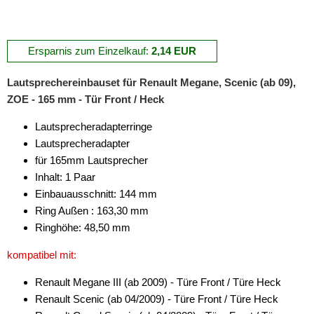
für Dodge
für Fiat
Ersparnis zum Einzelkauf:
2,14 EUR
für Ford
Lautsprechereinbauset für Renault Megane, Scenic (ab 09),
für Honda
ZOE - 165 mm - Tür Front / Heck
für Hummer
Lautsprecheradapterringe
Lautsprecheradapter
für Hyundai
für 165mm Lautsprecher
für Isuzu
Inhalt: 1 Paar
Einbauausschnitt: 144 mm
für Iveco
Ring Außen : 163,30 mm
Ringhöhe: 48,50 mm
für Jaguar
kompatibel mit:
für Jeep
Renault Megane III (ab 2009) - Türe Front / Türe Heck
für Kia
Renault Scenic (ab 04/2009) - Türe Front / Türe Heck