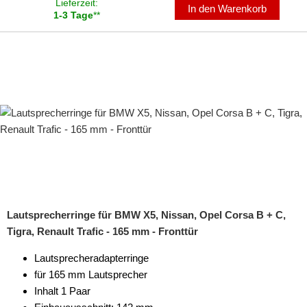
Lieferzeit:
In den Warenkorb
1-3 Tage
**
Twingo
Wind
ZOE
für Saab
für Seat
für Skoda
für Smart
für Ssangyoung
Lautsprecherringe für BMW X5, Nissan, Opel Corsa B + C,
Tigra, Renault Trafic - 165 mm - Fronttür
für Subaru
Lautsprecheradapterringe
für Suzuki
für 165 mm Lautsprecher
Inhalt 1 Paar
für Tesla