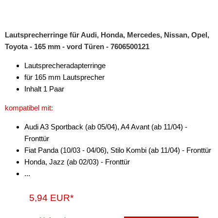
für Renault
Lautsprecherringe für Audi, Honda, Mercedes, Nissan, Opel,
Captur
Toyota - 165 mm - vord Türen - 7606500121
Clio
Lautsprecheradapterringe
Grand Scenic
für 165 mm Lautsprecher
Inhalt 1 Paar
Kadjar
kompatibel mit:
Kangoo
Audi A3 Sportback (ab 05/04), A4 Avant (ab 11/04) -
Laguna
Fronttür
Fiat Panda (10/03 - 04/06), Stilo Kombi (ab 11/04) - Fronttür
Master
Honda, Jazz (ab 02/03) - Fronttür
...
Megane
Scenic
5,94 EUR*
Trafic