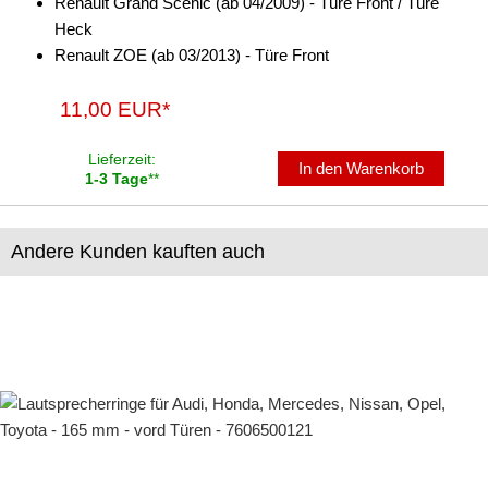
Renault Grand Scenic (ab 04/2009) - Türe Front / Türe
für Lada
Heck
für Lamborghini
Renault ZOE (ab 03/2013) - Türe Front
für Lancia
11,00 EUR*
für Lexus
Lieferzeit:
In den Warenkorb
für Mazda
1-3 Tage
**
für Mercedes-Benz
Andere Kunden kauften auch
für Mini
für Mitsubishi
für Nissan
für Opel
für Peugeot
für Plymouth