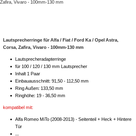
Radiorahmen
SD-Adapter
Stromversorgung
Lautsprecherringe für Alfa / Fiat / Ford Ka / Opel Astra,
Subwoofer-Zubehör
Corsa, Zafira, Vivaro - 100mm-130 mm
USB-Adapter
Lautsprecheradapterringe
Verstärker-Zubehör
für 100 / 120 / 130 mm Lautsprecher
Inhalt 1 Paar
Vorverstärkeradapter
Einbauausschnitt: 91,50 - 112,50 mm
Ring Außen: 133,50 mm
Wechsler-Zubehör
Ringhöhe: 19 - 36,50 mm
Werkstatt
kompatibel mit:
Alfa Romeo MiTo (2008-2013) - Seitenteil + Heck + Hintere
Tür
...