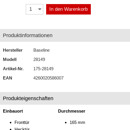
In den Warenkorb
Antennenzubehör
Aux-In-Adapter
Bluetooth
Produktinformationen
CAN-BUS-Adapter
Hersteller
Baseline
Cinch-Kabel
Modell
28149
Artikel-Nr.
DAB+
175-28149
EAN
4260020586007
Entriegelung
Entstörmaterial
Produkteigenschaften
Ersatzteile
Einbauort
Durchmesser
Fahrzeughalter
Fronttür
165 mm
Fernbedienungen
Hecktür