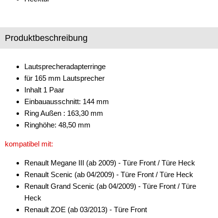
Freischaltmodule
Freisprechadapter
Produktbeschreibung
Frequenzweichen
Lautsprecheradapterringe
Handyhalterungen
für 165 mm Lautsprecher
Inhalt 1 Paar
iPod
Einbauausschnitt: 144 mm
kabellos Laden
Ring Außen : 163,30 mm
Ringhöhe: 48,50 mm
Lautsprecheradapter
kompatibel mit:
Lautsprechereinbauset
Renault Megane III (ab 2009) - Türe Front / Türe Heck
Lautsprecherkabel
Renault Scenic (ab 04/2009) - Türe Front / Türe Heck
Renault Grand Scenic (ab 04/2009) - Türe Front / Türe
Lautsprecherringe
Heck
für Acura
Renault ZOE (ab 03/2013) - Türe Front