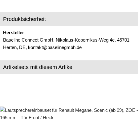
für Alfa Romeo
Produktsicherheit
für Audi
für BMW
Hersteller
Baseline Connect GmbH, Nikolaus-Kopernikus-Weg 4e, 45701
für Bugatti
Herten, DE, kontakt@baselinegmbh.de
für Cadillac
Artikelsets mit diesem Artikel
für Chevrolet
für Chrysler
für Citroen
für Dacia
für Daewoo
für Daihatsu