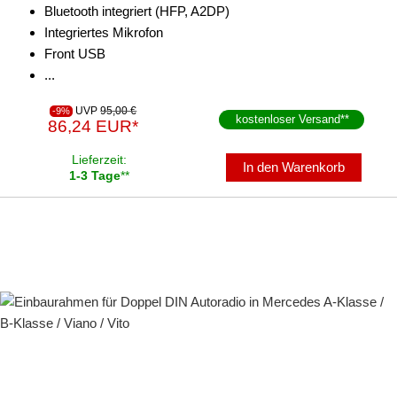
Bluetooth integriert (HFP, A2DP)
Integriertes Mikrofon
Front USB
...
UVP
95,00 €
-9%
kostenloser Versand
**
86,24 EUR*
Lieferzeit:
In den Warenkorb
1-3 Tage
**