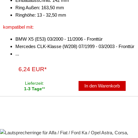
Einbauausschnitt: 142 mm
für Toyota
Ring Außen: 163,50 mm
Ringhöhe: 13 - 32,50 mm
für Volkswagen
kompatibel mit:
für Volvo
BMW X5 (E53) 03/2000 - 11/2006 - Fronttür
universal
Mercedes CLK-Klasse (W208) 07/1999 - 03/2003 - Fronttür
...
Lenkradadapter
Marderschutz
6,24 EUR*
Multimediainterface
Lieferzeit:
In den Warenkorb
1-3 Tage
**
Parkscheiben
Radioadapter
Radioblenden
Radioeinbausets