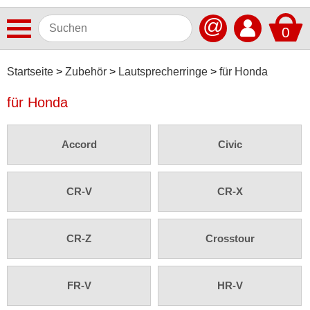
@
0
Antennen
Startseite
Zubehör
Lautsprecherringe
für Honda
Autoradios
für Honda
Dashcams
Accord
Civic
Elektromobilität
Freisprechanlagen
CR-V
CR-X
Lautsprecher
Multimedia
CR-Z
Crosstour
Navigationssoftware
Navigationssysteme
FR-V
HR-V