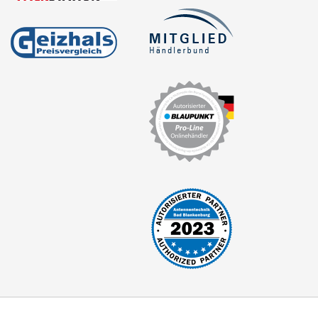
Freischaltmodule
Freisprechadapter
Frequenzweichen
Handyhalterungen
iPod
kabellos Laden
Lautsprecheradapter
Lautsprechereinbauset
Lautsprecherkabel
Lautsprecherringe
für Acura