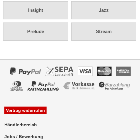
Rückfahrsysteme
Insight
Jazz
Soundprozessoren
Subwoofer
Prelude
Stream
Verstärker
Zubehör
Aktivsystemadapter
Antennenadapter
Antennenkabel
Antennensplitter
Vertrag widerrufen
Antennenstab
Händlerbereich
Antennenstecker
Jobs / Bewerbung
Antennenverstärker