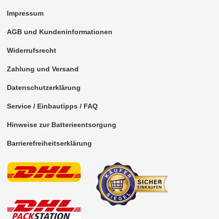
Impressum
Antennenzubehör
AGB und Kundeninformationen
Aux-In-Adapter
Widerrufsrecht
Bluetooth
Zahlung und Versand
CAN-BUS-Adapter
Datenschutzerklärung
Cinch-Kabel
Service / Einbautipps / FAQ
DAB+
Hinweise zur Batterieentsorgung
Entriegelung
Barrierefreiheitserklärung
Entstörmaterial
Ersatzteile
Fahrzeughalter
Fernbedienungen