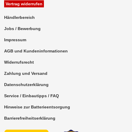
Rückfahrsysteme
Vertrag widerrufen
Soundprozessoren
Händlerbereich
Subwoofer
Jobs / Bewerbung
Verstärker
Impressum
Zubehör
AGB und Kundeninformationen
Aktivsystemadapter
Widerrufsrecht
Antennenadapter
Zahlung und Versand
Antennenkabel
Datenschutzerklärung
Antennensplitter
Service / Einbautipps / FAQ
Hinweise zur Batterieentsorgung
Antennenstab
Barrierefreiheitserklärung
Antennenstecker
Antennenverstärker