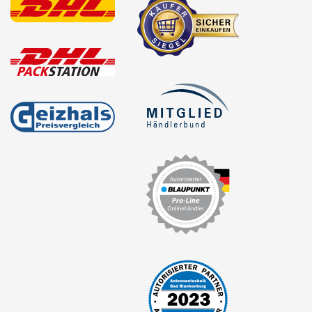
Antennenzubehör
Aux-In-Adapter
Bluetooth
CAN-BUS-Adapter
Cinch-Kabel
DAB+
Entriegelung
Entstörmaterial
Ersatzteile
Fahrzeughalter
Fernbedienungen