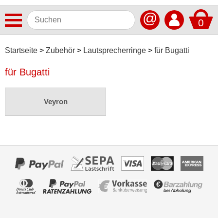
@
0
Antennen
Startseite
Zubehör
Lautsprecherringe
für Bugatti
Autoradios
für Bugatti
Dashcams
Veyron
Elektromobilität
Freisprechanlagen
Lautsprecher
Multimedia
Navigationssoftware
Navigationssysteme