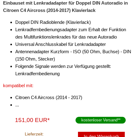
CAN-BUS-Adapter
Einbauset mit Lenkradadapter für Doppel DIN Autoradio in
Citroen C4 Aircross (2014-2017) Klavierlack
Cinch-Kabel
Doppel DIN Radioblende (Klavierlack)
DAB+
Lenkradfernbedienungsadapter zum Erhalt der Funktion
des Multifunktionslenkrades für das neue Autoradio
Entriegelung
Universal Anschlusskabel für Lenkradadapter
Entstörmaterial
Antennenadapter Kurzform - ISO (50 Ohm, Buchse) - DIN
(150 Ohm, Stecker)
Ersatzteile
Folgende Signale werden zur Verfügung gestellt:
Lenkradfernbedienung
Fahrzeughalter
kompatibel mit:
Fernbedienungen
Citroen C4 Aircross (2014 - 2017)
Freischaltmodule
...
Freisprechadapter
151,00 EUR*
kostenloser Versand
**
Frequenzweichen
Lieferzeit:
Handyhalterungen
In den Warenkorb