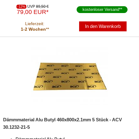
UVP
89,50 €
-12%
kostenloser Versand
**
79,00 EUR*
Lieferzeit:
In den Warenkorb
1-2 Wochen
**
Dämmmaterial Alu Butyl 460x800x2.1mm 5 Stück - ACV
30.1232-21-5