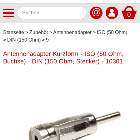
@
0
Antennen
Startseite
Zubehör
Antennenadapter
ISO (50 Ohm)
DIN (150 Ohm)
9
Autoradios
Antennenadapter Kurzform - ISO (50 Ohm,
Dashcams
Buchse) - DIN (150 Ohm, Stecker) - 10301
Elektromobilität
Freisprechanlagen
Lautsprecher
Multimedia
Navigationssoftware
Navigationssysteme