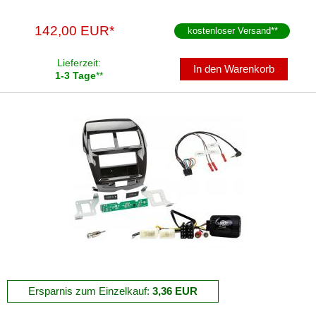
USA1
142,00 EUR*
kostenloser Versand
**
USA2
Lieferzeit:
WICLIC
In den Warenkorb
1-3 Tage
**
Antennenkabel
Antennensplitter
Antennenstab
Antennenstecker
Antennenverstärker
Antennenzubehör
Aux-In-Adapter
Bluetooth
Ersparnis zum Einzelkauf:
3,36 EUR