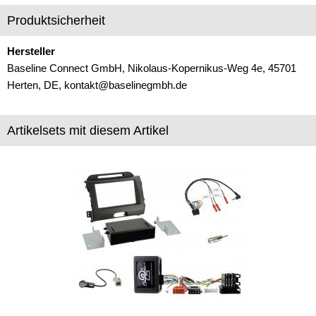
Produktsicherheit
RAKU II
SMB
Hersteller
Baseline Connect GmbH, Nikolaus-Kopernikus-Weg 4e, 45701
USA1
Herten, DE, kontakt@baselinegmbh.de
Klinke
Artikelsets mit diesem Artikel
Koax
M10 x 0,75
MCX
Mini-Fakra (2 polig)
Mini-Fakra (4 polig)
Mini-UHF
MMCX