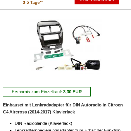
3-5 Tage
**
iPod
kabellos Laden
Lautsprecheradapter
Lautsprechereinbauset
Lautsprecherkabel
Lautsprecherringe
Lenkradadapter
Ersparnis zum Einzelkauf:
3,30 EUR
Marderschutz
Multimediainterface
Einbauset mit Lenkradadapter für DIN Autoradio in Citroen
C4 Aircross (2014-2017) Klavierlack
Parkscheiben
DIN Radioblende (Klavierlack)
Radioadapter
Lenkradfernbedienungsadapter zum Erhalt der Funktion