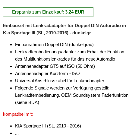
N
Ersparnis zum Einzelkauf:
3,24 EUR
Nissan
Einbauset mit Lenkradadapter für Doppel DIN Autoradio in
Raku II
Kia Sportage III (SL, 2010-2016) - dunkelgr
ROKA-SNAP
Einbaurahmen Doppel DIN (dunkelgrau)
Lenkradfernbedienungsadapter zum Erhalt der Funktion
RP-SMA
des Multifunktionslenkrades für das neue Autoradio
Antennenadapter GT5 auf ISO (50 Ohm)
SMA
Antennenadapter Kurzform - ISO
SMB
Universal Anschlusskabel für Lenkradadapter
Folgende Signale werden zur Verfügung gestellt:
SMC
Lenkradfernbedienung, OEM Soundsystem Faderfunktion
(siehe BDA)
TNC
kompatibel mit:
TS-9
KIA Sportage III (SL, 2010 - 2016)
UHF
...