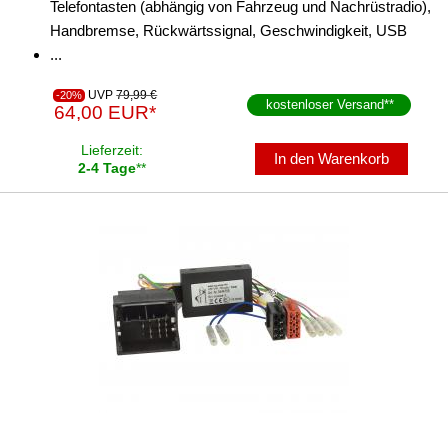
Telefontasten (abhängig von Fahrzeug und Nachrüstradio),
Handbremse, Rückwärtssignal, Geschwindigkeit, USB
...
UVP
79,99 €
-20%
kostenloser Versand
**
64,00 EUR*
Lieferzeit:
In den Warenkorb
2-4 Tage
**