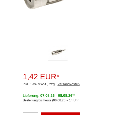
Rückfahrsysteme
Soundprozessoren
Subwoofer
Verstärker
Zubehör
Aktivsystemadapter
Antennenadapter
BNC
1,42 EUR*
CRC-9
inkl. 19% MwSt., zzgl.
Versandkosten
DIN (150 Ohm)
Lieferung:
07.08.26 - 08.08.26
**
Bestellung bis heute (06.08.26) - 14 Uhr
F
Fakra