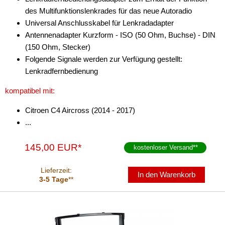
des Multifunktionslenkrades für das neue Autoradio
Radioblenden
Universal Anschlusskabel für Lenkradadapter
Radioeinbausets
Antennenadapter Kurzform - ISO (50 Ohm, Buchse) - DIN
(150 Ohm, Stecker)
Radiorahmen
Folgende Signale werden zur Verfügung gestellt:
Lenkradfernbedienung
SD-Adapter
kompatibel mit:
Stromversorgung
Citroen C4 Aircross (2014 - 2017)
Subwoofer-Zubehör
...
USB-Adapter
145,00 EUR*
kostenloser Versand
**
Verstärker-Zubehör
Lieferzeit:
In den Warenkorb
Vorverstärkeradapter
3-5 Tage
**
Wechsler-Zubehör
Werkstatt