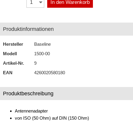
In den Warenkorb
FME
GT 13
Produktinformationen
GT 16
Hersteller
Baseline
GT 21
Modell
1500-00
GT 5
Artikel-Nr.
9
ISO (50 Ohm)
EAN
4260020580180
DIN (150 Ohm)
Produktbeschreibung
Fakra
GT 13
Antennenadapter
GT 5
von ISO (50 Ohm) auf DIN (150 Ohm)
ISO (50 Ohm)