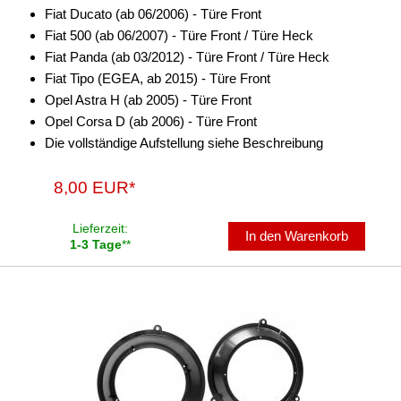
Fiat Ducato (ab 06/2006) - Türe Front
für Lamborghini
Fiat 500 (ab 06/2007) - Türe Front / Türe Heck
Fiat Panda (ab 03/2012) - Türe Front / Türe Heck
für Lancia
Fiat Tipo (EGEA, ab 2015) - Türe Front
für Lexus
Opel Astra H (ab 2005) - Türe Front
Opel Corsa D (ab 2006) - Türe Front
für Mazda
Die vollständige Aufstellung siehe Beschreibung
für Mercedes-Benz
8,00 EUR*
für Mini
Lieferzeit:
In den Warenkorb
für Mitsubishi
1-3 Tage
**
für Nissan
für Opel
für Peugeot
für Plymouth