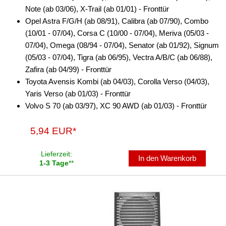
Note (ab 03/06), X-Trail (ab 01/01) - Fronttür
Freischaltmodule
Opel Astra F/G/H (ab 08/91), Calibra (ab 07/90), Combo
(10/01 - 07/04), Corsa C (10/00 - 07/04), Meriva (05/03 -
Freisprechadapter
07/04), Omega (08/94 - 07/04), Senator (ab 01/92), Signum
Frequenzweichen
(05/03 - 07/04), Tigra (ab 06/95), Vectra A/B/C (ab 06/88),
Zafira (ab 04/99) - Fronttür
Handyhalterungen
Toyota Avensis Kombi (ab 04/03), Corolla Verso (04/03),
Yaris Verso (ab 01/03) - Fronttür
iPod
Volvo S 70 (ab 03/97), XC 90 AWD (ab 01/03) - Fronttür
kabellos Laden
5,94 EUR*
Lautsprecheradapter
Lieferzeit:
Lautsprechereinbauset
In den Warenkorb
1-3 Tage
**
Lautsprecherkabel
Lautsprecherringe
für Acura