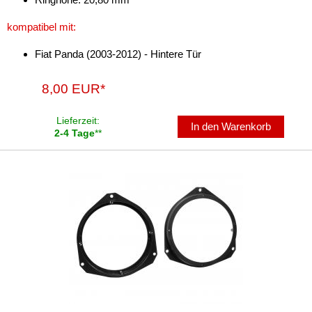
Idea
kompatibel mit:
Marea
Fiat Panda (2003-2012) - Hintere Tür
Multipla
Panda
8,00 EUR*
Punto
Lieferzeit:
In den Warenkorb
2-4 Tage
**
Qubo
Scudo
Sedici
Seicento
Stilo
Talento
Tipo