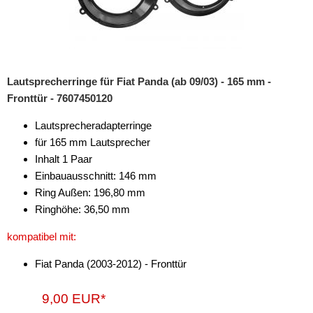
für Renault
für Saab
für Seat
Lautsprecherringe für Fiat Panda (ab 09/03) - 165 mm -
Fronttür - 7607450120
für Skoda
Lautsprecheradapterringe
für Smart
für 165 mm Lautsprecher
für Ssangyoung
Inhalt 1 Paar
Einbauausschnitt: 146 mm
für Subaru
Ring Außen: 196,80 mm
Ringhöhe: 36,50 mm
für Suzuki
kompatibel mit:
für Tesla
Fiat Panda (2003-2012) - Fronttür
für Toyota
für Volkswagen
9,00 EUR*