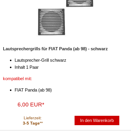
für Alfa Romeo
für Audi
für BMW
für Bugatti
Lautsprechergrills für FIAT Panda (ab 98) - schwarz
für Cadillac
Lautsprecher-Grill schwarz
für Chevrolet
Inhalt 1 Paar
für Chrysler
kompatibel mit:
für Citroen
FIAT Panda (ab 98)
für Dacia
6,00 EUR*
für Daewoo
Lieferzeit:
In den Warenkorb
für Daihatsu
3-5 Tage
**