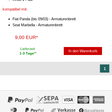
Stromversorgung
kompatibel mit:
Subwoofer-Zubehör
Fiat Panda (bis 09/03) - Armaturenbrett
USB-Adapter
Seat Marbella - Armaturenbrett
Verstärker-Zubehör
9,00 EUR*
Vorverstärkeradapter
Lieferzeit:
In den Warenkorb
Wechsler-Zubehör
1-3 Tage
**
Werkstatt
1