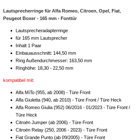
Lautsprecherringe für Alfa Romeo, Citroen, Opel, Fiat,
Ulysse
Peugeot Boxer - 165 mm - Fonttür
für Ford
Lautsprecheradapterringe
für Honda
für 165 mm Lautsprecher
Inhalt 1 Paar
für Hummer
Einbauausschnitt: 144,50 mm
Ring Außendurchmesser: 163,50 mm
für Hyundai
Ringhöhe: 18,30 - 22,50 mm
für Isuzu
kompatibel mit:
für Iveco
Alfa MiTo (955, ab 2008) - Türe Front
für Jaguar
Alfa Giuletta (940, ab 2010) - Türe Front / Türe Heck
Alfa Romeo Giulia (952) 06/2016 - 01/2023 - Türe Front /
für Jeep
Türe Heck
Citroën Jumper (ab 2006) - Türe Front
für Kia
Citroën Relay (250, 2006 - 2023) - Türe Front
für Lada
Fiat Grande Punto (ab 09/2005) - Türe Front