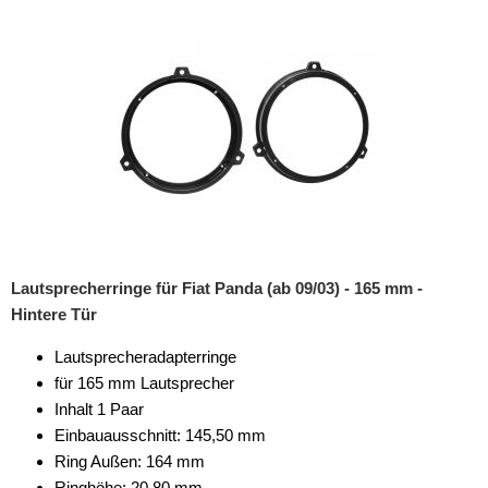
für Dodge
für Fiat
124
500
Brava
Bravo
Croma
Lautsprecherringe für Fiat Panda (ab 09/03) - 165 mm -
Hintere Tür
Doblo
Lautsprecheradapterringe
Ducato
für 165 mm Lautsprecher
Fiorino
Inhalt 1 Paar
Einbauausschnitt: 145,50 mm
Grande Punto
Ring Außen: 164 mm
Ringhöhe: 20,80 mm