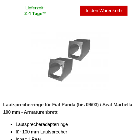
für Volvo
Lieferzeit:
In den Warenkorb
2-4 Tage
**
universal
Lenkradadapter
Marderschutz
Multimediainterface
Parkscheiben
Radioadapter
Radioblenden
Radioeinbausets
Lautsprecherringe für Fiat Panda (bis 09/03) / Seat Marbella -
100 mm - Armaturenbrett
Radiorahmen
Lautsprecheradapterringe
SD-Adapter
für 100 mm Lautsprecher
Inhalt 1 Paar