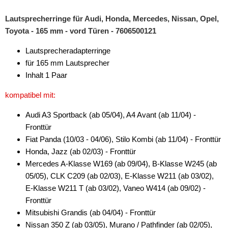
Lautsprecherringe für Audi, Honda, Mercedes, Nissan, Opel,
Antennenzubehör
Toyota - 165 mm - vord Türen - 7606500121
Aux-In-Adapter
Lautsprecheradapterringe
Bluetooth
für 165 mm Lautsprecher
Inhalt 1 Paar
CAN-BUS-Adapter
kompatibel mit:
Cinch-Kabel
Audi A3 Sportback (ab 05/04), A4 Avant (ab 11/04) -
DAB+
Fronttür
Fiat Panda (10/03 - 04/06), Stilo Kombi (ab 11/04) - Fronttür
Entriegelung
Honda, Jazz (ab 02/03) - Fronttür
Entstörmaterial
Mercedes A-Klasse W169 (ab 09/04), B-Klasse W245 (ab
05/05), CLK C209 (ab 02/03), E-Klasse W211 (ab 03/02),
Ersatzteile
E-Klasse W211 T (ab 03/02), Vaneo W414 (ab 09/02) -
Fronttür
Fahrzeughalter
Mitsubishi Grandis (ab 04/04) - Fronttür
Fernbedienungen
Nissan 350 Z (ab 03/05), Murano / Pathfinder (ab 02/05),