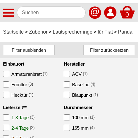
@
0
Antennen
Startseite
Zubehör
Lautsprecherringe
für Fiat
Panda
Autoradios
Dashcams
Einbauort
Hersteller
Elektromobilität
Armaturenbrett
(1)
ACV
(1)
Freisprechanlagen
Fronttür
(3)
Baseline
(4)
Lautsprecher
Hecktür
(1)
Blaupunkt
(1)
Multimedia
Lieferzeit**
Durchmesser
Navigationssoftware
1-3 Tage
(3)
100 mm
(1)
Navigationssysteme
2-4 Tage
(2)
165 mm
(4)