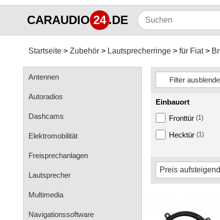
CARAUDIO
24
.DE
Startseite
Zubehör
Lautsprecherringe
für Fiat
Br
Antennen
Autoradios
Einbauort
Dashcams
Fronttür
(1)
Hecktür
(1)
Elektromobilität
Freisprechanlagen
Lautsprecher
Multimedia
Navigationssoftware