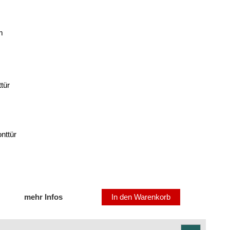
m
tür
nttür
mehr Infos
In den Warenkorb