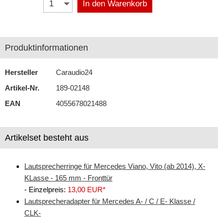
In den Warenkorb
Antennenzubehör
Aux-In-Adapter
Produktinformationen
Bluetooth
Hersteller
Caraudio24
CAN-BUS-Adapter
Artikel-Nr.
189-02148
Cinch-Kabel
EAN
4055678021488
DAB+
Entriegelung
Artikelset besteht aus
Entstörmaterial
Lautsprecherringe für Mercedes Viano, Vito (ab 2014), X-
Ersatzteile
KLasse - 165 mm - Fronttür
- Einzelpreis:
13,00 EUR*
Fahrzeughalter
Lautsprecheradapter für Mercedes A- / C / E- Klasse /
Fernbedienungen
CLK-