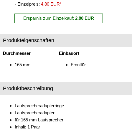
- Einzelpreis:
4,80 EUR*
Freischaltmodule
Ersparnis zum Einzelkauf:
2,80 EUR
Freisprechadapter
Frequenzweichen
Produkteigenschaften
Handyhalterungen
Durchmesser
Einbauort
iPod
165 mm
Fronttür
kabellos Laden
Lautsprecheradapter
Produktbeschreibung
Lautsprechereinbauset
für Acura
Lautsprecheradapterringe
Lautsprecheradapter
für Alfa Romeo
für 165 mm Lautsprecher
für Audi
Inhalt: 1 Paar