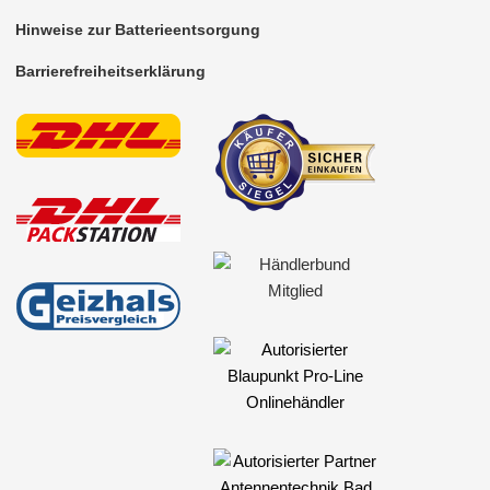
A-Klasse
Hinweise zur Batterieentsorgung
B-Klasse
Barrierefreiheitserklärung
C-Klasse
Citan
CLC-Klasse
CLK-Klasse
E-Klasse
GLK-Klasse
M-Klasse
ML-Klasse
SLK-Klasse
Sprinter