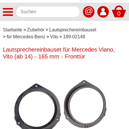
@
0
Antennen
Startseite
Zubehör
Lautsprechereinbauset
für Mercedes-Benz
Vito
189-02148
Autoradios
Lautsprechereinbauset für Mercedes Viano,
Dashcams
Vito (ab 14) - 165 mm - Fronttür
Elektromobilität
Freisprechanlagen
Lautsprecher
Multimedia
Navigationssoftware
Navigationssysteme