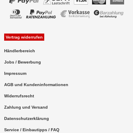
für Hummer
für Hyundai
für Isuzu
Vertrag widerrufen
für Iveco
Händlerbereich
für Jeep
Jobs / Bewerbung
für Kia
Impressum
für Lada
AGB und Kundeninformationen
für Lamborghini
Widerrufsrecht
für Lancia
Zahlung und Versand
für Mazda
Datenschutzerklärung
für Mercedes-Benz
Service / Einbautipps / FAQ