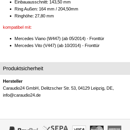
Einbauausschnitt: 143,50 mm
für BMW
Ring Außen: 164 mm / 204,50mm
Ringhöhe: 27,80 mm
für Cadillac
kompatibel mit:
für Chevrolet
Mercedes Viano (W447) (ab 05/2014) - Fronttür
für Chrysler
Mercedes Vito (V447) (ab 10/2014) - Fronttür
für Citroen
für Dacia
Produktsicherheit
für Daihatsu
Hersteller
für Dodge
Caraudio24 GmbH, Delitzscher Str. 53, 04129 Leipzig, DE,
info@caraudio24.de
für Fiat
für Ford
für Honda