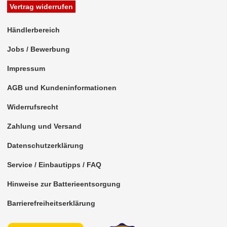
Rückfahrsysteme
Vertrag widerrufen
Soundprozessoren
Händlerbereich
Subwoofer
Jobs / Bewerbung
Verstärker
Impressum
Zubehör
AGB und Kundeninformationen
Aktivsystemadapter
Widerrufsrecht
Antennenadapter
Zahlung und Versand
Antennenkabel
Datenschutzerklärung
Antennensplitter
Service / Einbautipps / FAQ
Hinweise zur Batterieentsorgung
Antennenstab
Barrierefreiheitserklärung
Antennenstecker
Antennenverstärker