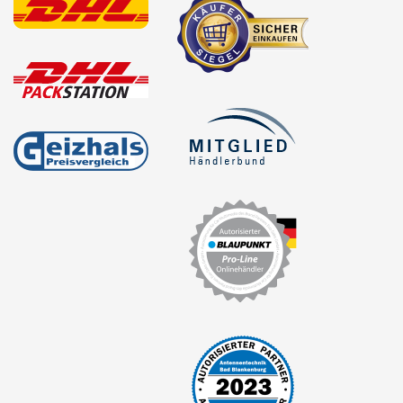
Antennenzubehör
Aux-In-Adapter
Bluetooth
CAN-BUS-Adapter
Cinch-Kabel
DAB+
Entriegelung
Entstörmaterial
Ersatzteile
Fahrzeughalter
Fernbedienungen