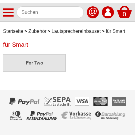
@
0
Antennen
Startseite
Zubehör
Lautsprechereinbauset
für Smart
Autoradios
für Smart
Dashcams
For Two
Elektromobilität
Freisprechanlagen
Lautsprecher
Multimedia
Navigationssoftware
Navigationssysteme