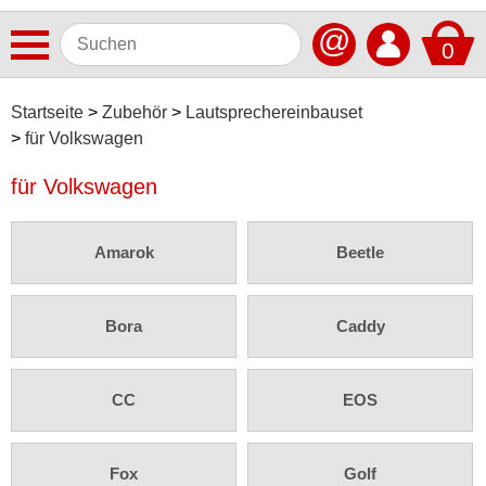
@
0
Antennen
Startseite
Zubehör
Lautsprechereinbauset
für Volkswagen
Autoradios
für Volkswagen
Dashcams
Elektromobilität
Amarok
Beetle
Freisprechanlagen
Lautsprecher
Bora
Caddy
Multimedia
CC
EOS
Navigationssoftware
Navigationssysteme
Fox
Golf