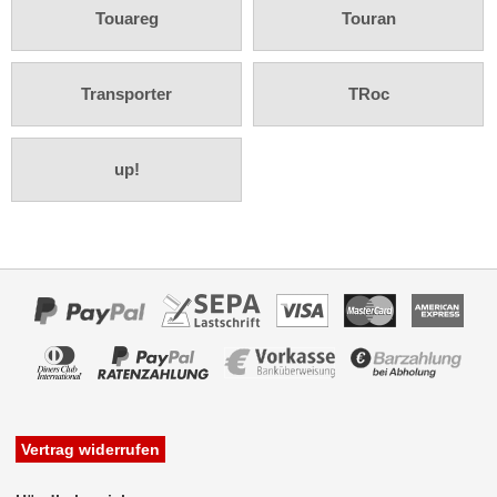
Touareg
Touran
Antennenzubehör
Aux-In-Adapter
Transporter
TRoc
Bluetooth
up!
CAN-BUS-Adapter
Cinch-Kabel
DAB+
Entriegelung
Entstörmaterial
Ersatzteile
Fahrzeughalter
Vertrag widerrufen
Fernbedienungen