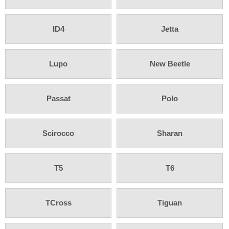
Rückfahrsysteme
Soundprozessoren
ID4
Jetta
Subwoofer
Verstärker
Lupo
New Beetle
Zubehör
Passat
Polo
Aktivsystemadapter
Antennenadapter
Scirocco
Sharan
Antennenkabel
Antennensplitter
T5
T6
Antennenstab
TCross
Tiguan
Antennenstecker
Antennenverstärker