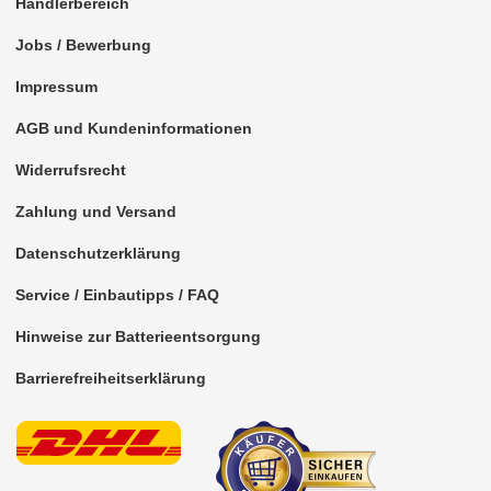
Händlerbereich
Freischaltmodule
Jobs / Bewerbung
Freisprechadapter
Impressum
Frequenzweichen
AGB und Kundeninformationen
Handyhalterungen
Widerrufsrecht
iPod
Zahlung und Versand
kabellos Laden
Datenschutzerklärung
Lautsprecheradapter
Service / Einbautipps / FAQ
Hinweise zur Batterieentsorgung
Lautsprechereinbauset
Barrierefreiheitserklärung
für Acura
für Alfa Romeo
für Audi