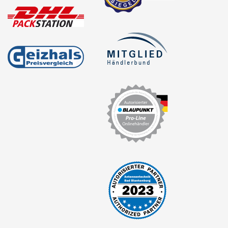
für BMW
für Cadillac
für Chevrolet
für Chrysler
für Citroen
für Dacia
für Daihatsu
für Dodge
für Fiat
für Ford
für Honda