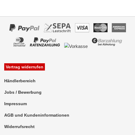
Rückfahrsysteme
Soundprozessoren
Subwoofer
Verstärker
Zubehör
Aktivsystemadapter
Vertrag widerrufen
Antennenadapter
Händlerbereich
Antennenkabel
Jobs / Bewerbung
Antennensplitter
Impressum
Antennenstab
AGB und Kundeninformationen
Antennenstecker
Widerrufsrecht
Antennenverstärker