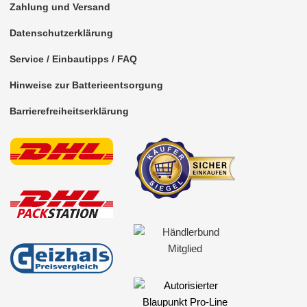
Zahlung und Versand
Antennenzubehör
Datenschutzerklärung
Aux-In-Adapter
Service / Einbautipps / FAQ
Bluetooth
Hinweise zur Batterieentsorgung
CAN-BUS-Adapter
Barrierefreiheitserklärung
Cinch-Kabel
DAB+
Entriegelung
Entstörmaterial
Ersatzteile
Fahrzeughalter
Fernbedienungen