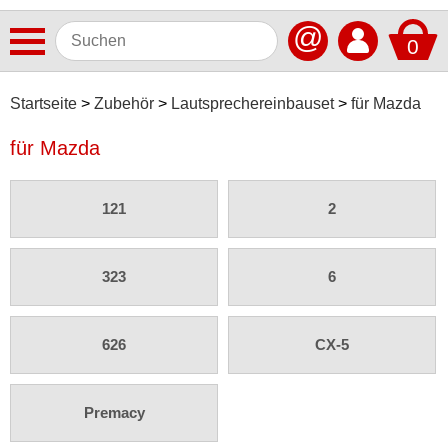
@
0
Antennen
Startseite
Zubehör
Lautsprechereinbauset
für Mazda
Autoradios
für Mazda
Dashcams
121
2
Elektromobilität
Freisprechanlagen
323
6
Lautsprecher
Multimedia
626
CX-5
Navigationssoftware
Navigationssysteme
Premacy