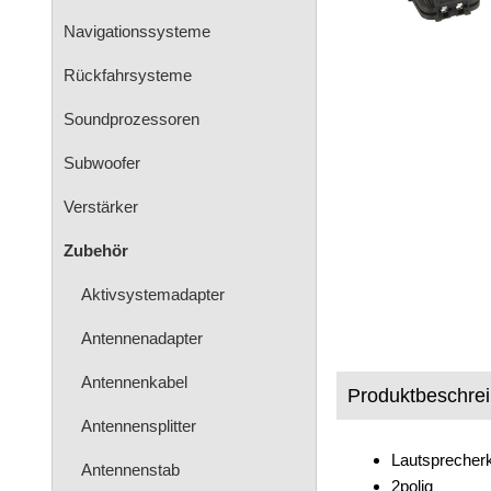
Navigationssysteme
Rückfahrsysteme
Soundprozessoren
Subwoofer
Verstärker
Zubehör
Aktivsystemadapter
Antennenadapter
Antennenkabel
Produktbeschre
Antennensplitter
Lautsprecher
Antennenstab
2polig