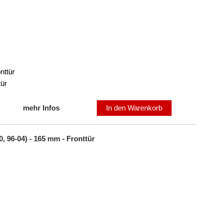
nttür
tür
mehr Infos
In den Warenkorb
 96-04) - 165 mm - Fronttür