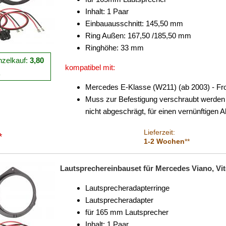
Inhalt: 1 Paar
Einbauausschnitt: 145,50 mm
Ring Außen: 167,50 /185,50 mm
Ringhöhe: 33 mm
nzelkauf:
3,80
kompatibel mit:
R
Mercedes E-Klasse (W211) (ab 2003) - Fr
Muss zur Befestigung verschraubt werden (p
nicht abgeschrägt, für einen vernünftigen 
Lieferzeit:
*
1-2 Wochen
**
Lautsprechereinbauset für Mercedes Viano, Vito
Lautsprecheradapterringe
Lautsprecheradapter
für 165 mm Lautsprecher
Inhalt: 1 Paar