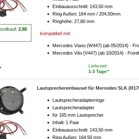
Einbauausschnitt: 143,50 mm
Ring Außen: 164 mm / 204,50mm
Ringhöhe: 27,80 mm
nzelkauf:
2,80
kompatibel mit:
R
Mercedes Viano (W447) (ab 05/2014) - Fro
Mercedes Vito (V447) (ab 10/2014) - Front
Lieferzeit:
*
1-3 Tage
**
Lautsprechereinbauset für Mercedes SLK (R170,
Lautsprecheradapterringe
Lautsprecheradapter
für 165 mm Lautsprecher
Inhalt: 1 Paar
Einbauausschnitt: 143,50 mm
Ring Außen: 164,50 mm