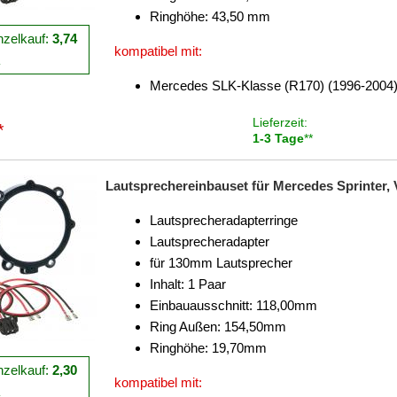
Ringhöhe: 43,50 mm
nzelkauf:
3,74
kompatibel mit:
R
Mercedes SLK-Klasse (R170) (1996-2004) 
Lieferzeit:
*
1-3 Tage
**
Lautsprechereinbauset für Mercedes Sprinter, V
Lautsprecheradapterringe
Lautsprecheradapter
für 130mm Lautsprecher
Inhalt: 1 Paar
Einbauausschnitt: 118,00mm
Ring Außen: 154,50mm
Ringhöhe: 19,70mm
nzelkauf:
2,30
kompatibel mit:
R