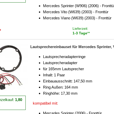
Mercedes Sprinter (W906) (2006) - Fronttü
Mercedes Vito (W639) (2003) - Fronttür
Mercedes Viano (W639) (2003) - Fronttür
Lieferzeit:
*
1-3 Tage
**
Lautsprechereinbauset für Mercedes Sprinter, V
Lautsprecheradapterringe
Lautsprecheradapter
für 165mm Lautsprecher
Inhalt: 1 Paar
Einbauausschnitt: 147,50 mm
Ring Außen: 164 mm
Ringhöhe: 17,30 mm
nzelkauf:
1,80
kompatibel mit:
R
Mercedes Sprinter (2006) - Fronttür