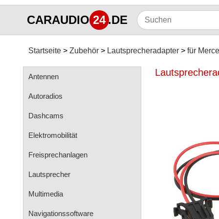
CARAUDIO
24
.DE
Startseite
Zubehör
Lautsprecheradapter
für Merc
Lautsprecherad
Antennen
Autoradios
Dashcams
Elektromobilität
Freisprechanlagen
Lautsprecher
Multimedia
Navigationssoftware