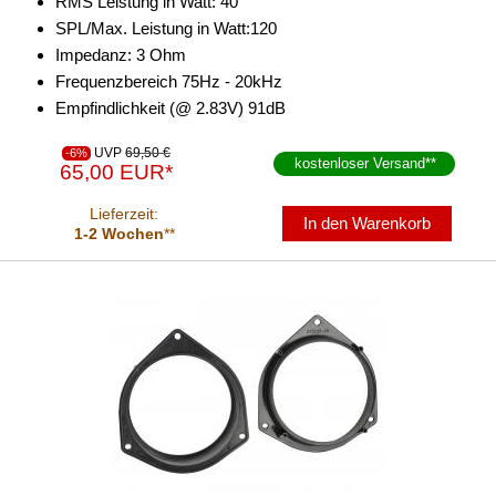
RMS Leistung in Watt: 40
SPL/Max. Leistung in Watt:120
Impedanz: 3 Ohm
Frequenzbereich 75Hz - 20kHz
Empfindlichkeit (@ 2.83V) 91dB
UVP
69,50 €
-6%
kostenloser Versand
**
65,00 EUR*
Lieferzeit:
In den Warenkorb
1-2 Wochen
**