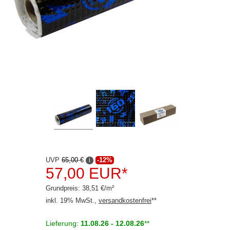
Rückfahrsysteme
Soundprozessoren
Subwoofer
Verstärker
Zubehör
Aktivsystemadapter
Antennenadapter
Antennenkabel
UVP
65,00 €
-12%
i
Antennensplitter
57,00 EUR*
Antennenstab
Grundpreis: 38,51 €/m²
inkl. 19% MwSt.,
versandkostenfrei
**
Antennenstecker
Lieferung:
11.08.26 - 12.08.26
**
Antennenverstärker