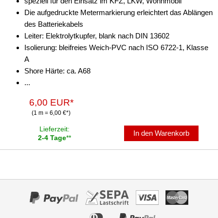
speziell für den Einsatz im KFZ, LKW, Wohnmobil
Die aufgedruckte Metermarkierung erleichtert das Ablängen
des Batteriekabels
Leiter: Elektrolytkupfer, blank nach DIN 13602
Isolierung: bleifreies Weich-PVC nach ISO 6722-1, Klasse
A
Shore Härte: ca. A68
...
6,00 EUR*
(1 m = 6,00 €*)
Lieferzeit:
In den Warenkorb
2-4 Tage
**