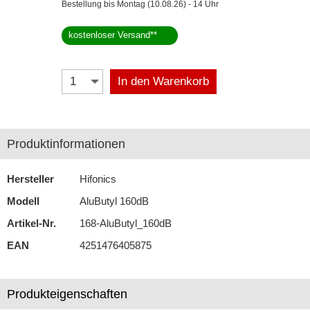
Bestellung bis Montag (10.08.26) - 14 Uhr
Antennenzubehör
kostenloser Versand
**
Aux-In-Adapter
In den Warenkorb
Bluetooth
CAN-BUS-Adapter
Cinch-Kabel
Produktinformationen
DAB+
Hersteller
Hifonics
Entriegelung
Modell
AluButyl 160dB
Entstörmaterial
Artikel-Nr.
168-AluButyl_160dB
EAN
4251476405875
Ersatzteile
Fahrzeughalter
Produkteigenschaften
Fernbedienungen