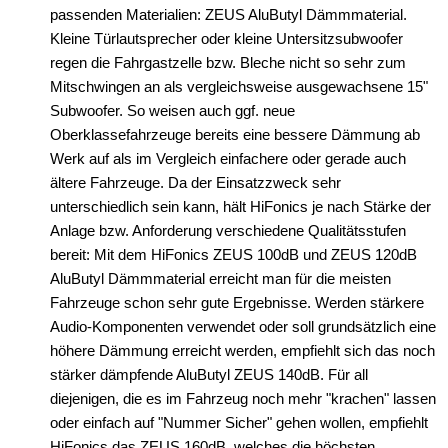
passenden Materialien: ZEUS AluButyl Dämmmaterial.
Marderschutz
Kleine Türlautsprecher oder kleine Untersitzsubwoofer
Multimediainterface
regen die Fahrgastzelle bzw. Bleche nicht so sehr zum
Mitschwingen an als vergleichsweise ausgewachsene 15"
Parkscheiben
Subwoofer. So weisen auch ggf. neue
Oberklassefahrzeuge bereits eine bessere Dämmung ab
Radioadapter
Werk auf als im Vergleich einfachere oder gerade auch
Radioblenden
ältere Fahrzeuge. Da der Einsatzzweck sehr
unterschiedlich sein kann, hält HiFonics je nach Stärke der
Radioeinbausets
Anlage bzw. Anforderung verschiedene Qualitätsstufen
bereit: Mit dem HiFonics ZEUS 100dB und ZEUS 120dB
Radiorahmen
AluButyl Dämmmaterial erreicht man für die meisten
SD-Adapter
Fahrzeuge schon sehr gute Ergebnisse. Werden stärkere
Audio-Komponenten verwendet oder soll grundsätzlich eine
Stromversorgung
höhere Dämmung erreicht werden, empfiehlt sich das noch
stärker dämpfende AluButyl ZEUS 140dB. Für all
Subwoofer-Zubehör
diejenigen, die es im Fahrzeug noch mehr "krachen" lassen
USB-Adapter
oder einfach auf "Nummer Sicher" gehen wollen, empfiehlt
HiFonics das ZEUS 160dB, welches die höchsten