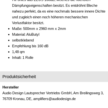
Verstärker-Zubehör
Dämpfungseigenschaften besitzt. Es entdröhnt Bleche
nahezu perfekt, da es eine nochmals bessere innere Dichte
Vorverstärkeradapter
und zugleich einen noch höheren mechanischen
Wechsler-Zubehör
Verlustfaktor besitzt.
Maße: 500mm x 2960 mm x 2mm
Werkstatt
Material: AluButyl
selbstklebend
Befestigung
Empfehlung bis 160 dB
Blechschrauben
1,48 qm
Inhalt: 1 Rolle
Dämmmaterial
Geflechtschlauch
Produktsicherheit
Isolierband
Hersteller
Kabelschuhe
Audio Design Lautsprecher Vertriebs GmbH, Am Breilingsweg 3,
76709 Kronau, DE, amplifiers@audiodesign.de
Klemmverbinder