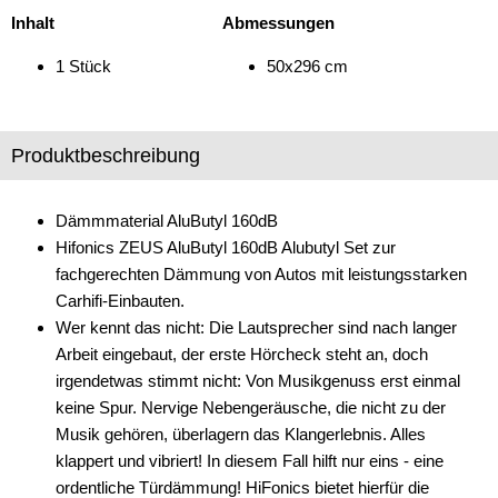
Inhalt
Abmessungen
Freischaltmodule
1 Stück
50x296 cm
Freisprechadapter
Frequenzweichen
Produktbeschreibung
Handyhalterungen
iPod
Dämmmaterial AluButyl 160dB
Hifonics ZEUS AluButyl 160dB Alubutyl Set zur
kabellos Laden
fachgerechten Dämmung von Autos mit leistungsstarken
Lautsprecheradapter
Carhifi-Einbauten.
Wer kennt das nicht: Die Lautsprecher sind nach langer
Lautsprechereinbauset
Arbeit eingebaut, der erste Hörcheck steht an, doch
irgendetwas stimmt nicht: Von Musikgenuss erst einmal
Lautsprecherkabel
keine Spur. Nervige Nebengeräusche, die nicht zu der
Lautsprecherringe
Musik gehören, überlagern das Klangerlebnis. Alles
klappert und vibriert! In diesem Fall hilft nur eins - eine
Lenkradadapter
ordentliche Türdämmung! HiFonics bietet hierfür die