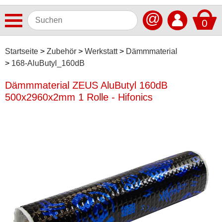
@
0
Antennen
Startseite
Zubehör
Werkstatt
Dämmmaterial
168-AluButyl_160dB
Autoradios
Dämmmaterial ZEUS AluButyl 160dB
Dashcams
500x2960x2mm 1 Rolle - Hifonics
Elektromobilität
Freisprechanlagen
Lautsprecher
Multimedia
Navigationssoftware
Navigationssysteme