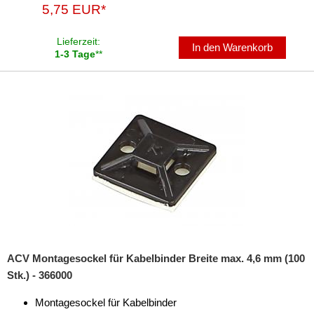
5,75 EUR*
Marderschutz
Lieferzeit:
Multimediainterface
In den Warenkorb
1-3 Tage
**
Parkscheiben
Radioadapter
Radioblenden
Radioeinbausets
Radiorahmen
SD-Adapter
Stromversorgung
ACV Montagesockel für Kabelbinder Breite max. 4,6 mm (100
Subwoofer-Zubehör
Stk.) - 366000
USB-Adapter
Montagesockel für Kabelbinder