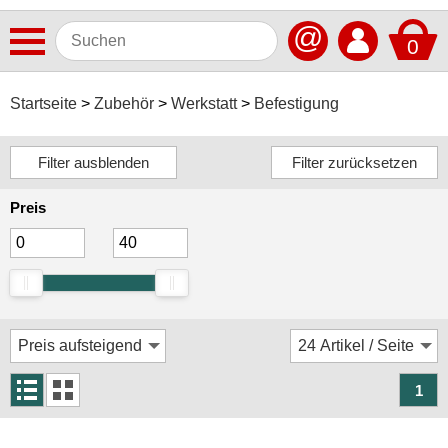
@
0
Antennen
Startseite
Zubehör
Werkstatt
Befestigung
Autoradios
Dashcams
Preis
Elektromobilität
Freisprechanlagen
Lautsprecher
Multimedia
Navigationssoftware
1
Navigationssysteme