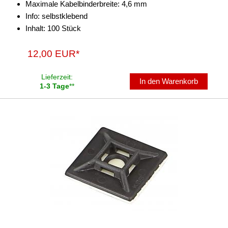
Maximale Kabelbinderbreite: 4,6 mm
Verstärker-Zubehör
Info: selbstklebend
Vorverstärkeradapter
Inhalt: 100 Stück
Wechsler-Zubehör
12,00 EUR*
Werkstatt
Lieferzeit:
In den Warenkorb
1-3 Tage
**
Befestigung
Blechschrauben
Dämmmaterial
Geflechtschlauch
Isolierband
Kabelschuhe
Klemmverbinder