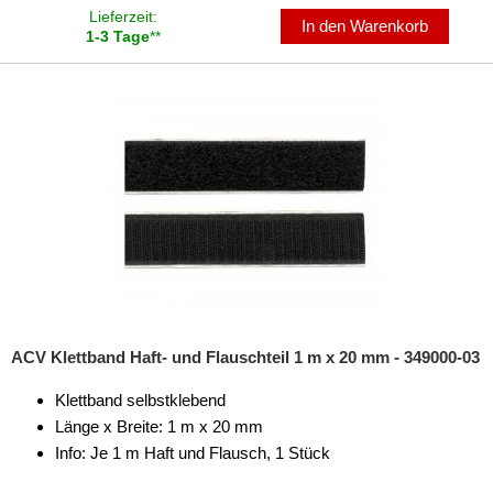
Lieferzeit:
In den Warenkorb
Freischaltmodule
1-3 Tage
**
Freisprechadapter
Frequenzweichen
Handyhalterungen
iPod
kabellos Laden
Lautsprecheradapter
Lautsprechereinbauset
ACV Klettband Haft- und Flauschteil 1 m x 20 mm - 349000-03
Lautsprecherkabel
Klettband selbstklebend
Länge x Breite: 1 m x 20 mm
Lautsprecherringe
Info: Je 1 m Haft und Flausch, 1 Stück
Lenkradadapter