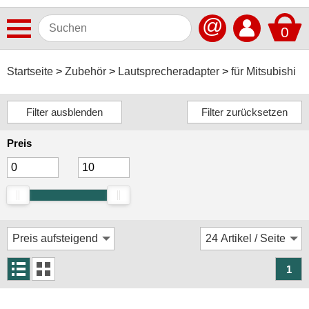
@
0
Antennen
Startseite
Zubehör
Lautsprecheradapter
für Mitsubishi
Autoradios
Dashcams
Preis
Elektromobilität
Freisprechanlagen
Lautsprecher
Multimedia
Navigationssoftware
1
Navigationssysteme