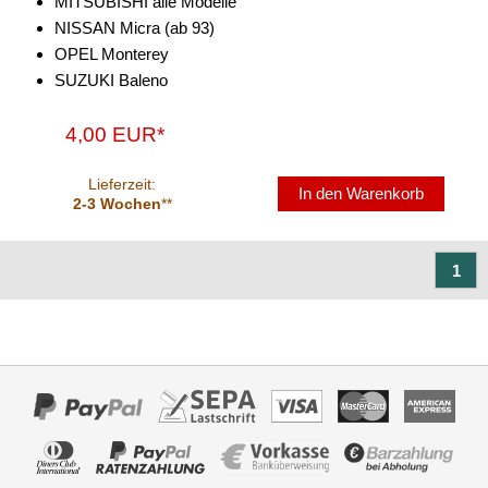
MITSUBISHI alle Modelle
NISSAN Micra (ab 93)
Antennenzubehör
OPEL Monterey
SUZUKI Baleno
Aux-In-Adapter
Bluetooth
4,00 EUR*
CAN-BUS-Adapter
Lieferzeit:
In den Warenkorb
2-3 Wochen
**
Cinch-Kabel
DAB+
1
Entriegelung
Entstörmaterial
Ersatzteile
Fahrzeughalter
Fernbedienungen