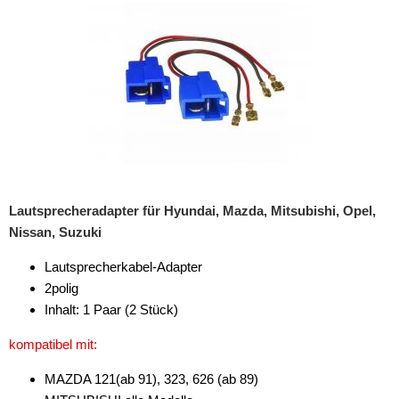
Rückfahrsysteme
Soundprozessoren
Subwoofer
Verstärker
Zubehör
Aktivsystemadapter
Lautsprecheradapter für Hyundai, Mazda, Mitsubishi, Opel,
Antennenadapter
Nissan, Suzuki
Antennenkabel
Lautsprecherkabel-Adapter
2polig
Antennensplitter
Inhalt: 1 Paar (2 Stück)
Antennenstab
kompatibel mit:
Antennenstecker
MAZDA 121(ab 91), 323, 626 (ab 89)
Antennenverstärker