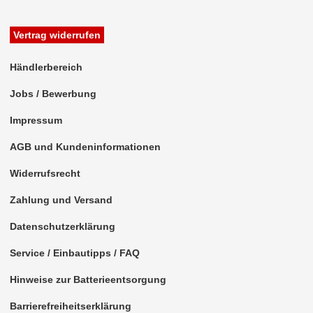
Freischaltmodule
Vertrag widerrufen
Freisprechadapter
Händlerbereich
Frequenzweichen
Jobs / Bewerbung
Handyhalterungen
Impressum
iPod
AGB und Kundeninformationen
kabellos Laden
Widerrufsrecht
Lautsprecheradapter
Zahlung und Versand
für Acura
Datenschutzerklärung
für Alfa Romeo
Service / Einbautipps / FAQ
für Audi
Hinweise zur Batterieentsorgung
für BMW
Barrierefreiheitserklärung