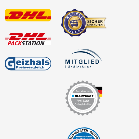
für Chevrolet
für Chrysler
für Citroen
für Dacia
für Daewoo
für Dodge
für Fiat
für Ford
für GMC
für Honda
für Hyundai