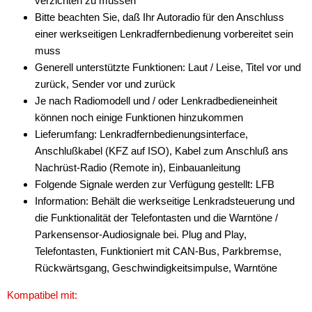
verzichten zu müssen
für Peugeot
Bitte beachten Sie, daß Ihr Autoradio für den Anschluss
einer werkseitigen Lenkradfernbedienung vorbereitet sein
für Porsche
muss
für Renault
Generell unterstützte Funktionen: Laut / Leise, Titel vor und
zurück, Sender vor und zurück
für Saab
Je nach Radiomodell und / oder Lenkradbedieneinheit
können noch einige Funktionen hinzukommen
für Scania
Lieferumfang: Lenkradfernbedienungsinterface,
für Seat
Anschlußkabel (KFZ auf ISO), Kabel zum Anschluß ans
Nachrüst-Radio (Remote in), Einbauanleitung
für Skoda
Folgende Signale werden zur Verfügung gestellt: LFB
Information: Behält die werkseitige Lenkradsteuerung und
für Smart
die Funktionalität der Telefontasten und die Warntöne /
für Toyota
Parkensensor-Audiosignale bei. Plug and Play,
Telefontasten, Funktioniert mit CAN-Bus, Parkbremse,
für Valtra
Rückwärtsgang, Geschwindigkeitsimpulse, Warntöne
für Volvo
Kompatibel mit: