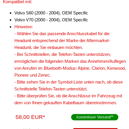
Kompatibel mit:
für Dodge
Volvo S60 (2000 - 2004), OEM Specific
für Fiat
Volvo V70 (2000 - 2004), OEM Specific
Hinweise:
für Ford
- Wählen Sie das passende Anschlusskabel für die
Headunit entsprechend der Marke der Aftermarket-
für General Motors
Headunit, die Sie einbauen möchten.
für Honda
- Bei Schnittstellen, die Telefon-Tasten unterstützen,
ermöglichen die folgenden Marken das Annehmen/Auflegen
für Hyundai
von Anrufen im Bluetooth-Modus: Alpine, Clarion, Kenwood,
Pioneer und Zenec.
für Iveco
- Bitte sehen Sie in der Symbol-Liste unten nach, ob diese
für Jeep
Schnittstelle Telefon-Tasten unterstützt.
- Bitte überprüfen Sie, ob die Anschlüsse im Fahrzeug mit
für John Deere
dem von Ihnen gekauften Kabelbaum übereinstimmen.
für KIA
58,00 EUR*
kostenloser Versand
**
für Lamborghini