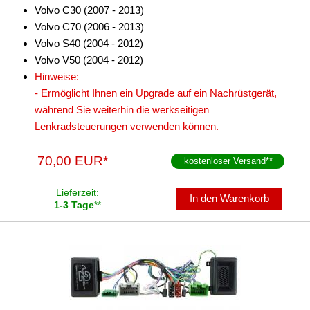
alle Signale
Volvo C30 (2007 - 2013)
Volvo C70 (2006 - 2013)
alle Signale + LFB
Volvo S40 (2004 - 2012)
Alpine
Volvo V50 (2004 - 2012)
Hinweise:
Axion
- Ermöglicht Ihnen ein Upgrade auf ein Nachrüstgerät,
während Sie weiterhin die werkseitigen
Blaupunkt
Lenkradsteuerungen verwenden können.
China HU
70,00 EUR*
kostenloser Versand
**
Clarion
Lieferzeit:
Continental
In den Warenkorb
1-3 Tage
**
Digital Dynamic
JVC
Kenwood
Kienzle