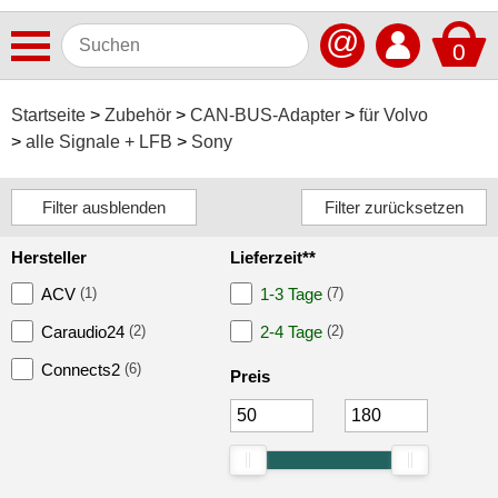
@
0
Antennen
Startseite
Zubehör
CAN-BUS-Adapter
für Volvo
alle Signale + LFB
Sony
Autoradios
Dashcams
Elektromobilität
Hersteller
Lieferzeit**
Freisprechanlagen
ACV
(1)
1-3 Tage
(7)
Lautsprecher
Caraudio24
(2)
2-4 Tage
(2)
Multimedia
Connects2
(6)
Preis
Navigationssoftware
Navigationssysteme