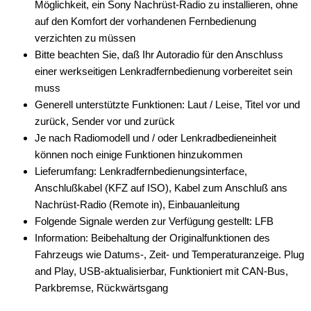
Möglichkeit, ein Sony Nachrüst-Radio zu installieren, ohne
auf den Komfort der vorhandenen Fernbedienung
Antennenzubehör
verzichten zu müssen
Aux-In-Adapter
Bitte beachten Sie, daß Ihr Autoradio für den Anschluss
einer werkseitigen Lenkradfernbedienung vorbereitet sein
Bluetooth
muss
Generell unterstützte Funktionen: Laut / Leise, Titel vor und
CAN-BUS-Adapter
zurück, Sender vor und zurück
für Alfa Romeo
Je nach Radiomodell und / oder Lenkradbedieneinheit
können noch einige Funktionen hinzukommen
für Audi
Lieferumfang: Lenkradfernbedienungsinterface,
Anschlußkabel (KFZ auf ISO), Kabel zum Anschluß ans
für BMW
Nachrüst-Radio (Remote in), Einbauanleitung
für Chevrolet
Folgende Signale werden zur Verfügung gestellt: LFB
Information: Beibehaltung der Originalfunktionen des
für Chrysler
Fahrzeugs wie Datums-, Zeit- und Temperaturanzeige. Plug
and Play, USB-aktualisierbar, Funktioniert mit CAN-Bus,
für Citroen
Parkbremse, Rückwärtsgang
für DAF