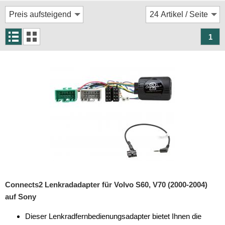
Rückfahrsysteme
Soundprozessoren
1
Subwoofer
Verstärker
Zubehör
Aktivsystemadapter
Antennenadapter
Antennenkabel
Antennensplitter
Antennenstab
Connects2 Lenkradadapter für Volvo S60, V70 (2000-2004)
auf Sony
Antennenstecker
Dieser Lenkradfernbedienungsadapter bietet Ihnen die
Antennenverstärker