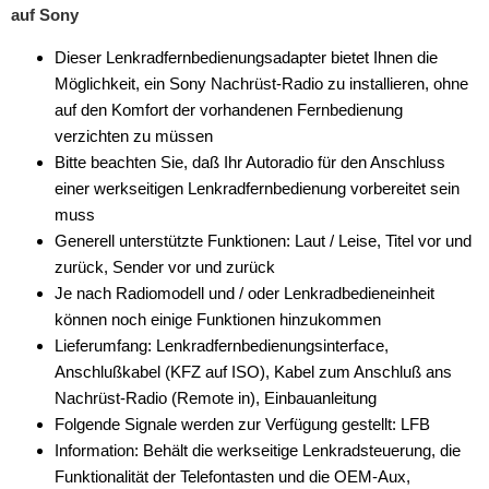
Radioeinbausets
auf Sony
Radiorahmen
Dieser Lenkradfernbedienungsadapter bietet Ihnen die
Möglichkeit, ein Sony Nachrüst-Radio zu installieren, ohne
SD-Adapter
auf den Komfort der vorhandenen Fernbedienung
verzichten zu müssen
Stromversorgung
Bitte beachten Sie, daß Ihr Autoradio für den Anschluss
Subwoofer-Zubehör
einer werkseitigen Lenkradfernbedienung vorbereitet sein
muss
USB-Adapter
Generell unterstützte Funktionen: Laut / Leise, Titel vor und
zurück, Sender vor und zurück
Verstärker-Zubehör
Je nach Radiomodell und / oder Lenkradbedieneinheit
Vorverstärkeradapter
können noch einige Funktionen hinzukommen
Lieferumfang: Lenkradfernbedienungsinterface,
Wechsler-Zubehör
Anschlußkabel (KFZ auf ISO), Kabel zum Anschluß ans
Nachrüst-Radio (Remote in), Einbauanleitung
Werkstatt
Folgende Signale werden zur Verfügung gestellt: LFB
Information: Behält die werkseitige Lenkradsteuerung, die
Funktionalität der Telefontasten und die OEM-Aux,