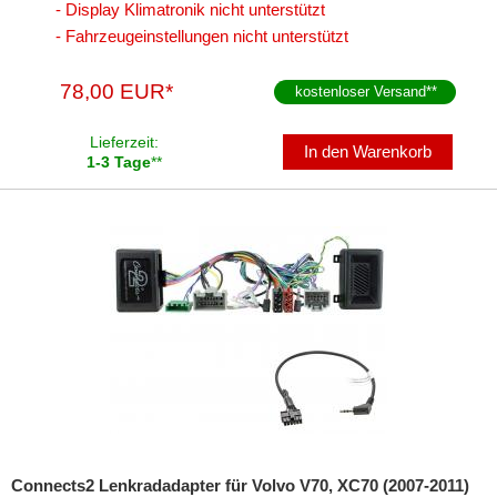
- Display Klimatronik nicht unterstützt
kabellos Laden
- Fahrzeugeinstellungen nicht unterstützt
Lautsprecheradapter
78,00 EUR*
kostenloser Versand
**
Lautsprechereinbauset
Lieferzeit:
In den Warenkorb
Lautsprecherkabel
1-3 Tage
**
Lautsprecherringe
Lenkradadapter
Marderschutz
Multimediainterface
Parkscheiben
Radioadapter
Radioblenden
Connects2 Lenkradadapter für Volvo V70, XC70 (2007-2011)