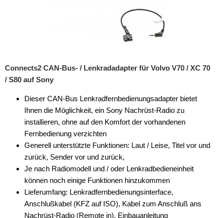
Multilead
Pioneer
Sony
Connects2 CAN-Bus- / Lenkradadapter für Volvo V70 / XC 70
VDO
/ S80 auf Sony
XZent
Dieser CAN-Bus Lenkradfernbedienungsadapter bietet
Ihnen die Möglichkeit, ein Sony Nachrüst-Radio zu
Zenec
installieren, ohne auf den Komfort der vorhandenen
Fernbedienung verzichten
Tachosignal
Generell unterstützte Funktionen: Laut / Leise, Titel vor und
Zündungssignal
zurück, Sender vor und zurück,
Je nach Radiomodell und / oder Lenkradbedieneinheit
für VW
können noch einige Funktionen hinzukommen
Lieferumfang: Lenkradfernbedienungsinterface,
Universal
Anschlußkabel (KFZ auf ISO), Kabel zum Anschluß ans
Cinch-Kabel
Nachrüst-Radio (Remote in), Einbauanleitung