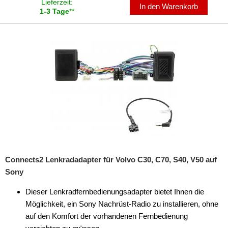
Lieferzeit:
In den Warenkorb
für Lancia
1-3 Tage
**
für Land Rover
für Lincoln
für MAN
für Mazda
für Mercedes
für Mercury
für Mini
Connects2 Lenkradadapter für Volvo C30, C70, S40, V50 auf
Sony
für Mitsubishi
Dieser Lenkradfernbedienungsadapter bietet Ihnen die
für Nissan
Möglichkeit, ein Sony Nachrüst-Radio zu installieren, ohne
für Opel
auf den Komfort der vorhandenen Fernbedienung