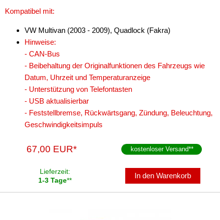
Kompatibel mit:
Cinch-Kabel
VW Multivan (2003 - 2009), Quadlock (Fakra)
DAB+
Hinweise:
Entriegelung
- CAN-Bus
- Beibehaltung der Originalfunktionen des Fahrzeugs wie
Entstörmaterial
Datum, Uhrzeit und Temperaturanzeige
- Unterstützung von Telefontasten
Ersatzteile
- USB aktualisierbar
Fahrzeughalter
- Feststellbremse, Rückwärtsgang, Zündung, Beleuchtung,
Geschwindigkeitsimpuls
Fernbedienungen
67,00 EUR*
kostenloser Versand
**
Freischaltmodule
Freisprechadapter
Lieferzeit:
In den Warenkorb
1-3 Tage
**
Frequenzweichen
Handyhalterungen