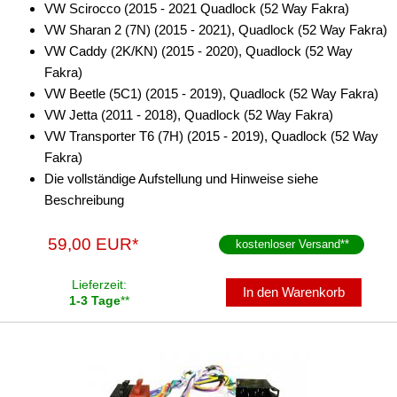
VW Scirocco (2015 - 2021 Quadlock (52 Way Fakra)
für Dodge
VW Sharan 2 (7N) (2015 - 2021), Quadlock (52 Way Fakra)
VW Caddy (2K/KN) (2015 - 2020), Quadlock (52 Way
für Fiat
Fakra)
VW Beetle (5C1) (2015 - 2019), Quadlock (52 Way Fakra)
für Ford
VW Jetta (2011 - 2018), Quadlock (52 Way Fakra)
für General Motors
VW Transporter T6 (7H) (2015 - 2019), Quadlock (52 Way
Fakra)
für Honda
Die vollständige Aufstellung und Hinweise siehe
Beschreibung
für Hyundai
für Iveco
59,00 EUR*
kostenloser Versand
**
für Jeep
Lieferzeit:
In den Warenkorb
1-3 Tage
**
für John Deere
für KIA
für Lamborghini