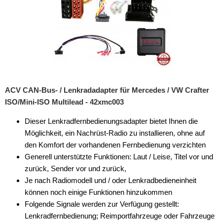
für Lancia
für Land Rover
für Lincoln
für MAN
für Mazda
ACV CAN-Bus- / Lenkradadapter für Mercedes / VW Crafter
ISO/Mini-ISO Multilead - 42xmc003
für Mercedes
Dieser Lenkradfernbedienungsadapter bietet Ihnen die
für Mercury
Möglichkeit, ein Nachrüst-Radio zu installieren, ohne auf
den Komfort der vorhandenen Fernbedienung verzichten
für Mini
Generell unterstützte Funktionen: Laut / Leise, Titel vor und
für Mitsubishi
zurück, Sender vor und zurück,
Je nach Radiomodell und / oder Lenkradbedieneinheit
für Nissan
können noch einige Funktionen hinzukommen
Folgende Signale werden zur Verfügung gestellt:
für Opel
Lenkradfernbedienung; Reimportfahrzeuge oder Fahrzeuge