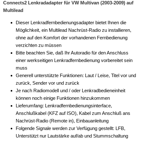
Connects2 Lenkradadapter für VW Multivan (2003-2009) auf
Multilead
Kenwood
Dieser Lenkradfernbedienungsadapter bietet Ihnen die
Kienzle
Möglichkeit, ein Multilead Nachrüst-Radio zu installieren,
Multilead
ohne auf den Komfort der vorhandenen Fernbedienung
verzichten zu müssen
Pioneer
Bitte beachten Sie, daß Ihr Autoradio für den Anschluss
einer werkseitigen Lenkradfernbedienung vorbereitet sein
Sony
muss
VDO
Generell unterstützte Funktionen: Laut / Leise, Titel vor und
zurück, Sender vor und zurück
XZent
Je nach Radiomodell und / oder Lenkradbedieneinheit
können noch einige Funktionen hinzukommen
Zenec
Lieferumfang: Lenkradfernbedienungsinterface,
Tachosignal
Anschlußkabel (KFZ auf ISO), Kabel zum Anschluß ans
Nachrüst-Radio (Remote in), Einbauanleitung
Zündungssignal
Folgende Signale werden zur Verfügung gestellt: LFB,
Unterstützt nur Lautstärke auf/ab und Stummschaltung
Universal