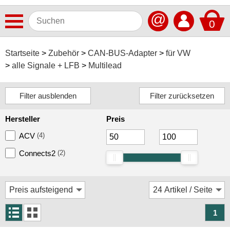
@
0
Antennen
Startseite
Zubehör
CAN-BUS-Adapter
für VW
alle Signale + LFB
Multilead
Autoradios
Dashcams
Elektromobilität
Hersteller
Preis
Freisprechanlagen
ACV
(4)
Lautsprecher
Connects2
(2)
Multimedia
Navigationssoftware
Navigationssysteme
1