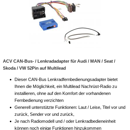
iPod
kabellos Laden
Lautsprecheradapter
Lautsprechereinbauset
Lautsprecherkabel
ACV CAN-Bus- / Lenkradadapter für Audi / MAN / Seat /
Lautsprecherringe
Skoda / VW 52Pin auf Multilead
Lenkradadapter
Dieser CAN-Bus Lenkradfernbedienungsadapter bietet
Ihnen die Möglichkeit, ein Multilead Nachrüst-Radio zu
Marderschutz
installieren, ohne auf den Komfort der vorhandenen
Multimediainterface
Fernbedienung verzichten
Generell unterstützte Funktionen: Laut / Leise, Titel vor und
Parkscheiben
zurück, Sender vor und zurück,
Je nach Radiomodell und / oder Lenkradbedieneinheit
Radioadapter
können noch einige Funktionen hinzukommen