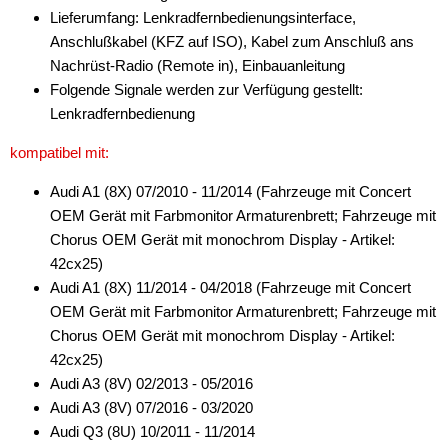
Radioblenden
Lieferumfang: Lenkradfernbedienungsinterface,
Anschlußkabel (KFZ auf ISO), Kabel zum Anschluß ans
Radioeinbausets
Nachrüst-Radio (Remote in), Einbauanleitung
Folgende Signale werden zur Verfügung gestellt:
Radiorahmen
Lenkradfernbedienung
SD-Adapter
kompatibel mit:
Stromversorgung
Audi A1 (8X) 07/2010 - 11/2014 (Fahrzeuge mit Concert
Subwoofer-Zubehör
OEM Gerät mit Farbmonitor Armaturenbrett; Fahrzeuge mit
Chorus OEM Gerät mit monochrom Display - Artikel:
USB-Adapter
42cx25)
Audi A1 (8X) 11/2014 - 04/2018 (Fahrzeuge mit Concert
Verstärker-Zubehör
OEM Gerät mit Farbmonitor Armaturenbrett; Fahrzeuge mit
Vorverstärkeradapter
Chorus OEM Gerät mit monochrom Display - Artikel:
42cx25)
Wechsler-Zubehör
Audi A3 (8V) 02/2013 - 05/2016
Audi A3 (8V) 07/2016 - 03/2020
Werkstatt
Audi Q3 (8U) 10/2011 - 11/2014