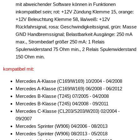
für Peugeot
mit abweichender Software können in Funktionen
inkompatibel sein; rot: +12V Zündung Klemme 15, orange:
für Porsche
+12V Beleuchtung Klemme 58, lila/weiß: +12V
Rückfahrsignal, rosa: Geschwindigkeitssignal, grün: Masse
für Renault
GND Handbremssignal; Belastbarkeit Ausgänge: 250 mA
für Saab
max., Strombedarf größer 250 mA: 1 Relais
Spulenwiderstand 75 Ohm min., 2 Relais Spulenwiderstand
für Scania
150 Ohm min.
für Seat
kompatibel mit:
für Skoda
Mercedes A-Klasse (C169/W169) 10/2004 - 04/2008
Mercedes A-Klasse (C169/W169) 06/2008 - 06/2012
für Smart
Mercedes B-Klasse (T245) 07/2005 - 04/2008
Mercedes B-Klasse (T245) 04/2008 - 09/2011
für Toyota
Mercedes C-Klasse (CL203/S203/W203) 02/2004 -
für Valtra
09/2007
Mercedes Sprinter (W906) 04/2006 - 08/2013
für Volvo
Mercedes Sprinter (W906) 08/2013 - 05/2018