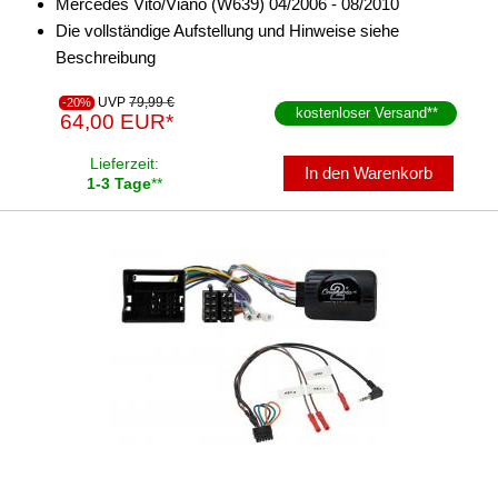
Mercedes Vito/Viano (W639) 04/2006 - 08/2010
für VW
Die vollständige Aufstellung und Hinweise siehe
alle Signale
Beschreibung
alle Signale + LFB
UVP
79,99 €
-20%
kostenloser Versand
**
64,00 EUR*
Alpine
Lieferzeit:
In den Warenkorb
Axion
1-3 Tage
**
Blaupunkt
China HU
Clarion
Continental
Digital Dynamic
Dynavin
JVC