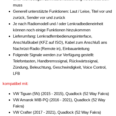
muss
Antennenzubehör
Generell unterstützte Funktionen: Laut / Leise, Titel vor und
zurück, Sender vor und zurück
Aux-In-Adapter
Je nach Radiomodell und / oder Lenkradbedieneinheit
können noch einige Funktionen hinzukommen
Bluetooth
Lieferumfang: Lenkradfernbedienungsinterface,
CAN-BUS-Adapter
Anschlußkabel (KFZ auf ISO), Kabel zum Anschluß ans
Nachrüst-Radio (Remote in), Einbauanleitung
für Alfa Romeo
Folgende Signale werden zur Verfügung gestellt:
Telefontasten, Handbremssignal, Rückwärtssignal,
für Audi
Zündung, Beleuchtung, Geschwindigkeit, Voice Control,
für BMW
LFB
für Chevrolet
kompatibel mit:
für Chrysler
VW Tiguan (5N) (2015 - 2015), Quadlock (52 Way Fakra)
VW Amarok MIB-PQ (2016 - 2021), Quadlock (52 Way
für Citroen
Fakra)
VW Crafter (2017 - 2021), Quadlock (52 Way Fakra)
für DAF