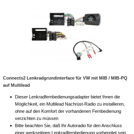
Rückfahrsysteme
Soundprozessoren
Subwoofer
Verstärker
Zubehör
Aktivsystemadapter
Antennenadapter
Connects2 Lenkradgrundinterface für VW mit MIB / MIB-PQ
auf Multilead
Antennenkabel
Dieser Lenkradfernbedienungsadapter bietet Ihnen die
Antennensplitter
Möglichkeit, ein Multilead Nachrüst-Radio zu installieren,
Antennenstab
ohne auf den Komfort der vorhandenen Fernbedienung
verzichten zu müssen
Antennenstecker
Bitte beachten Sie, daß Ihr Autoradio für den Anschluss
einer werkseitigen Lenkradfernbedienung vorbereitet sein
Antennenverstärker