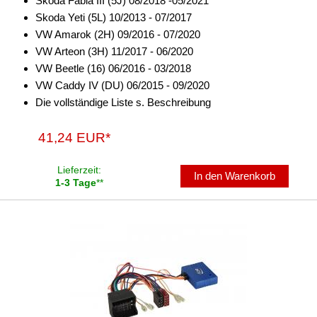
Skoda Fabia III (5J) 08/2018 -05/2021
für Smart
Skoda Yeti (5L) 10/2013 - 07/2017
für Toyota
VW Amarok (2H) 09/2016 - 07/2020
VW Arteon (3H) 11/2017 - 06/2020
für Valtra
VW Beetle (16) 06/2016 - 03/2018
VW Caddy IV (DU) 06/2015 - 09/2020
für Volvo
Die vollständige Liste s. Beschreibung
für VW
41,24 EUR*
Universal
Lieferzeit:
Cinch-Kabel
In den Warenkorb
1-3 Tage
**
DAB+
Entriegelung
Entstörmaterial
Ersatzteile
Fahrzeughalter