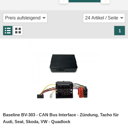
Rückfahrsysteme
Soundprozessoren
Subwoofer
1
Verstärker
Zubehör
Aktivsystemadapter
Antennenadapter
Antennenkabel
Antennensplitter
Antennenstab
Baseline BV-303 - CAN Bus Interface - Zündung, Tacho für
Antennenstecker
Audi, Seat, Skoda, VW - Quadlock
Antennenverstärker