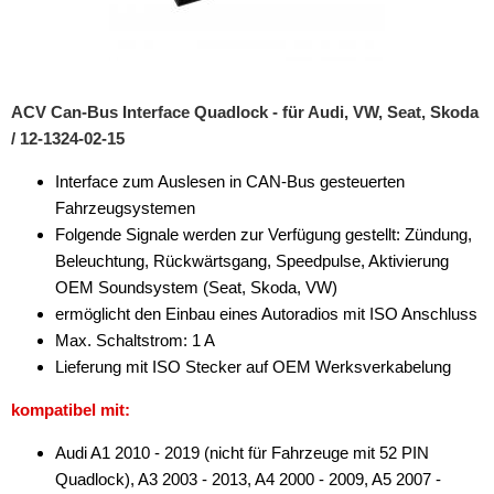
Fernbedienungen
Freischaltmodule
ACV Can-Bus Interface Quadlock - für Audi, VW, Seat, Skoda
Freisprechadapter
/ 12-1324-02-15
Frequenzweichen
Interface zum Auslesen in CAN-Bus gesteuerten
Fahrzeugsystemen
Handyhalterungen
Folgende Signale werden zur Verfügung gestellt: Zündung,
iPod
Beleuchtung, Rückwärtsgang, Speedpulse, Aktivierung
OEM Soundsystem (Seat, Skoda, VW)
kabellos Laden
ermöglicht den Einbau eines Autoradios mit ISO Anschluss
Max. Schaltstrom: 1 A
Lautsprecheradapter
Lieferung mit ISO Stecker auf OEM Werksverkabelung
Lautsprechereinbauset
kompatibel mit:
Lautsprecherkabel
Audi A1 2010 - 2019 (nicht für Fahrzeuge mit 52 PIN
Quadlock), A3 2003 - 2013, A4 2000 - 2009, A5 2007 -
Lautsprecherringe