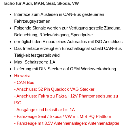
Tacho für Audi, MAN, Seat, Skoda, VW
für Lancia
Interface zum Auslesen in CAN-Bus gesteuerten
für Land Rover
Fahrzeugsystemen
Folgende Signale werden zur Verfügung gestellt: Zündung,
für Lincoln
Beleuchtung, Rückwärtsgang, Speedpulse
für MAN
ermöglicht den Einbau eines Autoradios mit ISO Anschluss
Das Interface erzeugt ein Einschaltsignal sobald CAN-Bus
für Mazda
Tätigkeit festgestellt wird
Max. Schaltstrom: 1 A
für Mercedes
Lieferung mit DIN Stecker auf OEM Werksverkabelung
für Mercury
Hinweis:
- CAN Bus
für Mini
- Anschluss: 52 Pin Quadlock VAG Stecker
- Anschluss: Fakra zu Fakra +12V Phantomspeisung zu
für Mitsubishi
ISO
für Nissan
- Ausgänge sind belastbar bis 1A
- Fahrzeuge Seat / Skoda / VW mit MIB PQ Plattform
für Opel
- Fahrzeuge mit 8.5V Antennenanlagen: Antennenadapter