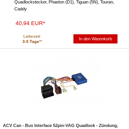
Quadlockstecker, Phaeton (D1), Tiguan (5N), Touran,
für Dodge
Caddy
für Fiat
40,94 EUR*
für Ford
Lieferzeit:
In den Warenkorb
3-5 Tage
**
für General Motors
für Honda
für Hyundai
für Iveco
für Jeep
für John Deere
für KIA
für Lamborghini
ACV Can - Bus Interface 52pin-VAG Quadlock - Zündung,