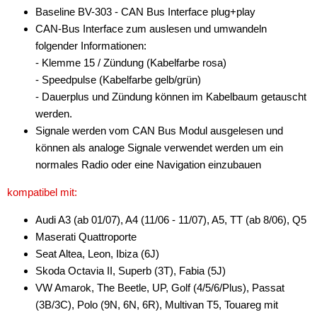
Baseline BV-303 - CAN Bus Interface plug+play
Antennenzubehör
CAN-Bus Interface zum auslesen und umwandeln
folgender Informationen:
Aux-In-Adapter
- Klemme 15 / Zündung (Kabelfarbe rosa)
- Speedpulse (Kabelfarbe gelb/grün)
Bluetooth
- Dauerplus und Zündung können im Kabelbaum getauscht
CAN-BUS-Adapter
werden.
Signale werden vom CAN Bus Modul ausgelesen und
für Alfa Romeo
können als analoge Signale verwendet werden um ein
normales Radio oder eine Navigation einzubauen
für Audi
kompatibel mit:
für BMW
Audi A3 (ab 01/07), A4 (11/06 - 11/07), A5, TT (ab 8/06), Q5
für Chevrolet
Maserati Quattroporte
für Chrysler
Seat Altea, Leon, Ibiza (6J)
Skoda Octavia II, Superb (3T), Fabia (5J)
für Citroen
VW Amarok, The Beetle, UP, Golf (4/5/6/Plus), Passat
(3B/3C), Polo (9N, 6N, 6R), Multivan T5, Touareg mit
für DAF