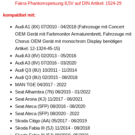
Fakra Phantomspeisung 8,5V auf DIN Artikel: 1524-29
für Peugeot
kompatibel mit:
für Porsche
Audi A1 (8X) 07/2010 - 04/2018 (Fahrzeuge mit Concert
für Renault
OEM Gerät mit Farbmonitor Armaturenbrett, Fahrzeuge mit
für Saab
Chorus OEM Gerät mit monochrom Display benötigen
Artikel: 12-1324-45-15)
für Scania
Audi A3 (8V) 02/2013 - 05/2016
Audi A3 (8V) 07/2016 - 03/2020
für Seat
Audi Q3 (8U) 10/2011 - 11/2014
für Skoda
Audi Q3 (8U) 02/2015 - 08/2018
MAN TGE 04/2017 - 2022
alle Signale
Seat Alhambra (7N) 06/2015 - 01/2022
Seat Arona (KJ) 11/2017 - 06/2021
alle Signale + LFB
Seat Ateca (5FP) 08/2016 - 08/2020
Tachosignal
Seat Ateca (5FP) 08/2020 - 2022
Skoda Citigo (AA) 05/2017 - 06/2019
Zündungssignal
Skoda Fabia III (5J) 11/2014 - 08/2018