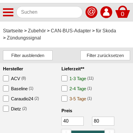
@
0
Antennen
Startseite
Zubehör
CAN-BUS-Adapter
für Skoda
Zündungssignal
Autoradios
Dashcams
Elektromobilität
Hersteller
Lieferzeit**
Freisprechanlagen
ACV
(8)
1-3 Tage
(11)
Lautsprecher
Baseline
(1)
2-4 Tage
(1)
Multimedia
Caraudio24
(2)
3-5 Tage
(1)
Dietz
(2)
Navigationssoftware
Preis
Navigationssysteme