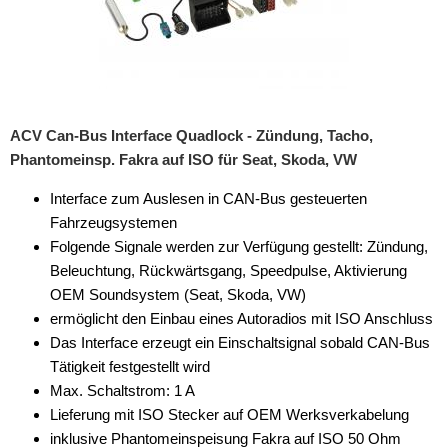
USB-Adapter
Verstärker-Zubehör
Vorverstärkeradapter
ACV Can-Bus Interface Quadlock - Zündung, Tacho,
Wechsler-Zubehör
Phantomeinsp. Fakra auf ISO für Seat, Skoda, VW
Werkstatt
Interface zum Auslesen in CAN-Bus gesteuerten
Fahrzeugsystemen
Folgende Signale werden zur Verfügung gestellt: Zündung,
Beleuchtung, Rückwärtsgang, Speedpulse, Aktivierung
OEM Soundsystem (Seat, Skoda, VW)
ermöglicht den Einbau eines Autoradios mit ISO Anschluss
Das Interface erzeugt ein Einschaltsignal sobald CAN-Bus
Tätigkeit festgestellt wird
Max. Schaltstrom: 1 A
Lieferung mit ISO Stecker auf OEM Werksverkabelung
inklusive Phantomeinspeisung Fakra auf ISO 50 Ohm