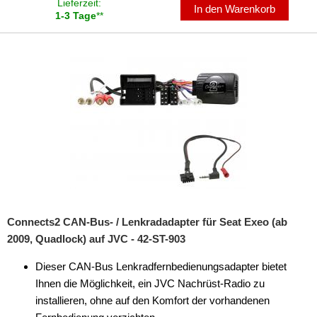
Lieferzeit:
In den Warenkorb
für Lancia
1-3 Tage
**
für Land Rover
für Lincoln
für MAN
für Mazda
für Mercedes
für Mercury
für Mini
Connects2 CAN-Bus- / Lenkradadapter für Seat Exeo (ab
2009, Quadlock) auf JVC - 42-ST-903
für Mitsubishi
Dieser CAN-Bus Lenkradfernbedienungsadapter bietet
für Nissan
Ihnen die Möglichkeit, ein JVC Nachrüst-Radio zu
für Opel
installieren, ohne auf den Komfort der vorhandenen