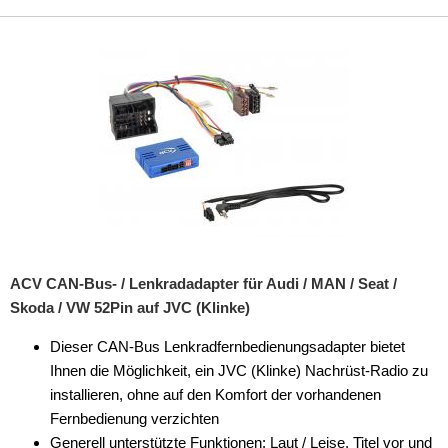
Sony
VDO
XZent
Zenec
Tachosignal
Zündungssignal
für Skoda
ACV CAN-Bus- / Lenkradadapter für Audi / MAN / Seat /
Skoda / VW 52Pin auf JVC (Klinke)
für Smart
Dieser CAN-Bus Lenkradfernbedienungsadapter bietet
für Toyota
Ihnen die Möglichkeit, ein JVC (Klinke) Nachrüst-Radio zu
installieren, ohne auf den Komfort der vorhandenen
für Valtra
Fernbedienung verzichten
für Volvo
Generell unterstützte Funktionen: Laut / Leise, Titel vor und