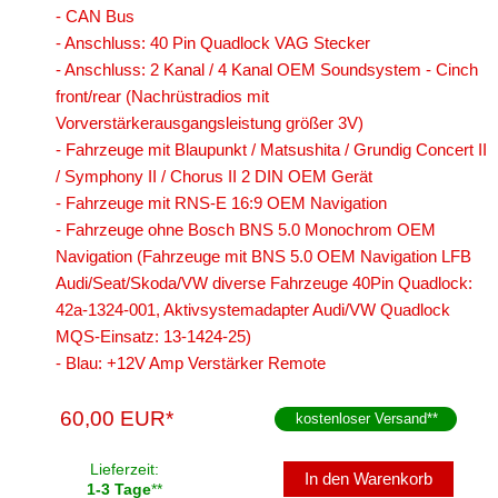
China HU
- CAN Bus
- Anschluss: 40 Pin Quadlock VAG Stecker
Clarion
- Anschluss: 2 Kanal / 4 Kanal OEM Soundsystem - Cinch
Continental
front/rear (Nachrüstradios mit
Vorverstärkerausgangsleistung größer 3V)
Digital Dynamic
- Fahrzeuge mit Blaupunkt / Matsushita / Grundig Concert II
/ Symphony II / Chorus II 2 DIN OEM Gerät
Dynavin
- Fahrzeuge mit RNS-E 16:9 OEM Navigation
ESX
- Fahrzeuge ohne Bosch BNS 5.0 Monochrom OEM
Navigation (Fahrzeuge mit BNS 5.0 OEM Navigation LFB
JVC
Audi/Seat/Skoda/VW diverse Fahrzeuge 40Pin Quadlock:
42a-1324-001, Aktivsystemadapter Audi/VW Quadlock
Kenwood
MQS-Einsatz: 13-1424-25)
Kienzle
- Blau: +12V Amp Verstärker Remote
Multilead
60,00 EUR*
kostenloser Versand
**
Pioneer
Lieferzeit:
In den Warenkorb
1-3 Tage
**
Snooper