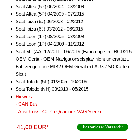
Seat Altea (5P) 06/2004 - 03/2009
für Dodge
Seat Altea (5P) 04/2009 - 07/2015
für Fiat
Seat Ibiza (6J) 06/2008 - 02/2012
Seat Ibiza (6J) 03/2012 - 06/2015
für Ford
Seat Leon (1P) 09/2005 - 03/2009
Seat Leon (1P) 04-2009 - 11/2012
für General Motors
Seat Mii (AA) 12/2011 - 06/2019 (Fahrzeuge mit RCD215
für Honda
OEM Gerät - OEM Navigationsdisplay nicht unterstützt,
Fahrzeuge ohne MIB2 OEM Gerät mit AUX / SD Karten
für Hyundai
Slot )
Seat Toledo (5P) 01/2005 - 10/2009
für Iveco
Seat Toledo (NH) 03/2013 - 05/2015
für Jeep
Hinweis:
- CAN Bus
für John Deere
- Anschluss: 40 Pin Quadlock VAG Stecker
für KIA
41,00 EUR*
kostenloser Versand
**
für Lamborghini