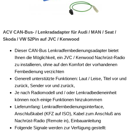
Parkscheiben
Radioadapter
Radioblenden
ACV CAN-Bus- / Lenkradadapter für Audi / MAN / Seat /
Radioeinbausets
Skoda / VW 52Pin auf JVC / Kenwood
Radiorahmen
Dieser CAN-Bus Lenkradfernbedienungsadapter bietet
Ihnen die Möglichkeit, ein JVC / Kenwood Nachrüst-Radio
SD-Adapter
zu installieren, ohne auf den Komfort der vorhandenen
Fernbedienung verzichten
Stromversorgung
Generell unterstützte Funktionen: Laut / Leise, Titel vor und
Subwoofer-Zubehör
zurück, Sender vor und zurück,
Je nach Radiomodell und / oder Lenkradbedieneinheit
USB-Adapter
können noch einige Funktionen hinzukommen
Lieferumfang: Lenkradfernbedienungsinterface,
Verstärker-Zubehör
Anschlußkabel (KFZ auf ISO), Kabel zum Anschluß ans
Vorverstärkeradapter
Nachrüst-Radio (Remote in), Einbauanleitung
Folgende Signale werden zur Verfügung gestellt: