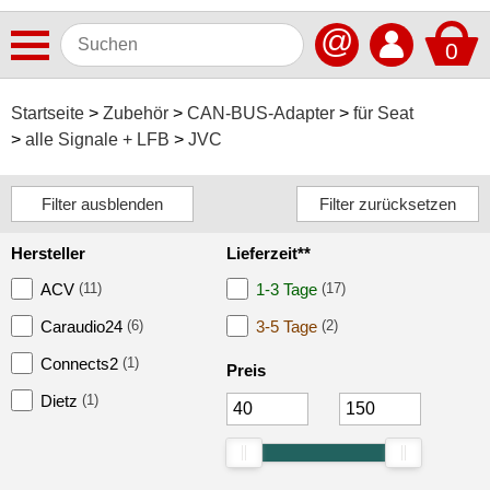
@
0
Antennen
Startseite
Zubehör
CAN-BUS-Adapter
für Seat
alle Signale + LFB
JVC
Autoradios
Dashcams
Elektromobilität
Hersteller
Lieferzeit**
Freisprechanlagen
ACV
(11)
1-3 Tage
(17)
Lautsprecher
Caraudio24
(6)
3-5 Tage
(2)
Multimedia
Connects2
(1)
Preis
Dietz
(1)
Navigationssoftware
Navigationssysteme