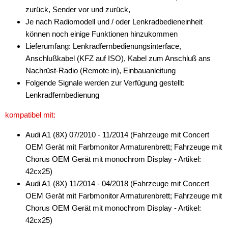
zurück, Sender vor und zurück,
für VW
Je nach Radiomodell und / oder Lenkradbedieneinheit
können noch einige Funktionen hinzukommen
Universal
Lieferumfang: Lenkradfernbedienungsinterface,
Cinch-Kabel
Anschlußkabel (KFZ auf ISO), Kabel zum Anschluß ans
Nachrüst-Radio (Remote in), Einbauanleitung
DAB+
Folgende Signale werden zur Verfügung gestellt:
Lenkradfernbedienung
Entriegelung
kompatibel mit:
Entstörmaterial
Audi A1 (8X) 07/2010 - 11/2014 (Fahrzeuge mit Concert
Ersatzteile
OEM Gerät mit Farbmonitor Armaturenbrett; Fahrzeuge mit
Fahrzeughalter
Chorus OEM Gerät mit monochrom Display - Artikel:
42cx25)
Fernbedienungen
Audi A1 (8X) 11/2014 - 04/2018 (Fahrzeuge mit Concert
OEM Gerät mit Farbmonitor Armaturenbrett; Fahrzeuge mit
Freischaltmodule
Chorus OEM Gerät mit monochrom Display - Artikel:
Freisprechadapter
42cx25)