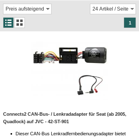
Rückfahrsysteme
Soundprozessoren
1
Subwoofer
Verstärker
Zubehör
Aktivsystemadapter
Antennenadapter
Antennenkabel
Antennensplitter
Antennenstab
Connects2 CAN-Bus- / Lenkradadapter für Seat (ab 2005,
Quadlock) auf JVC - 42-ST-901
Antennenstecker
Dieser CAN-Bus Lenkradfernbedienungsadapter bietet
Antennenverstärker