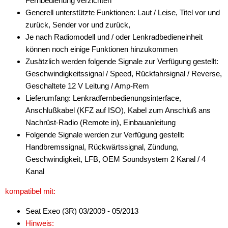
Fernbedienung verzichten
für Peugeot
Generell unterstützte Funktionen: Laut / Leise, Titel vor und
zurück, Sender vor und zurück,
für Porsche
Je nach Radiomodell und / oder Lenkradbedieneinheit
für Renault
können noch einige Funktionen hinzukommen
Zusätzlich werden folgende Signale zur Verfügung gestellt:
für Saab
Geschwindigkeitssignal / Speed, Rückfahrsignal / Reverse,
Geschaltete 12 V Leitung / Amp-Rem
für Scania
Lieferumfang: Lenkradfernbedienungsinterface,
für Seat
Anschlußkabel (KFZ auf ISO), Kabel zum Anschluß ans
Nachrüst-Radio (Remote in), Einbauanleitung
alle Signale
Folgende Signale werden zur Verfügung gestellt:
Handbremssignal, Rückwärtssignal, Zündung,
alle Signale + LFB
Geschwindigkeit, LFB, OEM Soundsystem 2 Kanal / 4
Alpine
Kanal
Axion
kompatibel mit:
Blaupunkt
Seat Exeo (3R) 03/2009 - 05/2013
Hinweis: