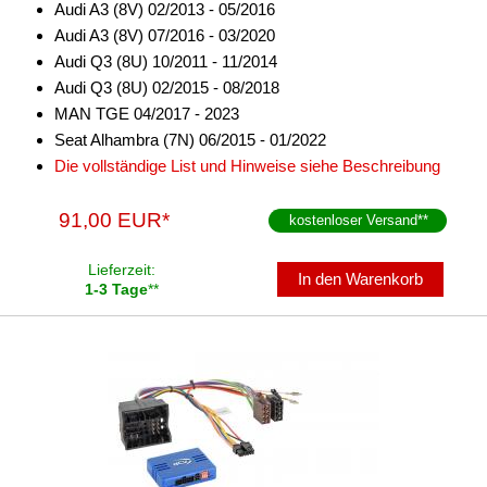
Audi A3 (8V) 02/2013 - 05/2016
Frequenzweichen
Audi A3 (8V) 07/2016 - 03/2020
Audi Q3 (8U) 10/2011 - 11/2014
Handyhalterungen
Audi Q3 (8U) 02/2015 - 08/2018
iPod
MAN TGE 04/2017 - 2023
Seat Alhambra (7N) 06/2015 - 01/2022
kabellos Laden
Die vollständige List und Hinweise siehe Beschreibung
Lautsprecheradapter
91,00 EUR*
kostenloser Versand
**
Lautsprechereinbauset
Lieferzeit:
In den Warenkorb
Lautsprecherkabel
1-3 Tage
**
Lautsprecherringe
Lenkradadapter
Marderschutz
Multimediainterface