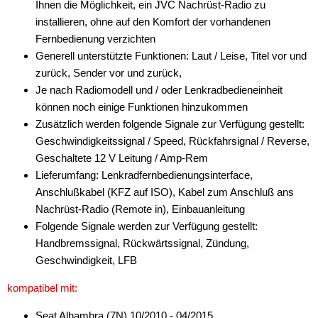
Ihnen die Möglichkeit, ein JVC Nachrüst-Radio zu
installieren, ohne auf den Komfort der vorhandenen
Antennenzubehör
Fernbedienung verzichten
Aux-In-Adapter
Generell unterstützte Funktionen: Laut / Leise, Titel vor und
zurück, Sender vor und zurück,
Bluetooth
Je nach Radiomodell und / oder Lenkradbedieneinheit
können noch einige Funktionen hinzukommen
CAN-BUS-Adapter
Zusätzlich werden folgende Signale zur Verfügung gestellt:
für Alfa Romeo
Geschwindigkeitssignal / Speed, Rückfahrsignal / Reverse,
Geschaltete 12 V Leitung / Amp-Rem
für Audi
Lieferumfang: Lenkradfernbedienungsinterface,
Anschlußkabel (KFZ auf ISO), Kabel zum Anschluß ans
für BMW
Nachrüst-Radio (Remote in), Einbauanleitung
für Chevrolet
Folgende Signale werden zur Verfügung gestellt:
Handbremssignal, Rückwärtssignal, Zündung,
für Chrysler
Geschwindigkeit, LFB
für Citroen
kompatibel mit:
für DAF
Seat Alhambra (7N) 10/2010 - 04/2015